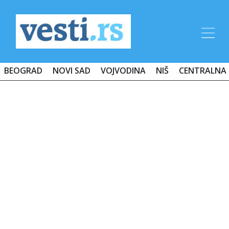
BEOGRAD
NOVI SAD
VOJVODINA
NIŠ
CENTRALNA 