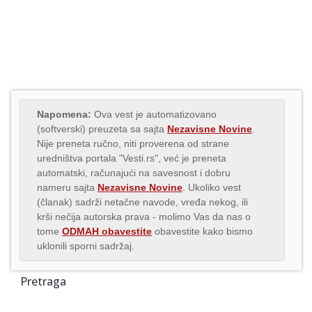
Napomena:
Ova vest je automatizovano
(softverski) preuzeta sa sajta
Nezavisne Novine
.
Nije preneta ručno, niti proverena od strane
uredništva portala "Vesti.rs", već je preneta
automatski, računajući na savesnost i dobru
nameru sajta
Nezavisne Novine
. Ukoliko vest
(članak) sadrži netačne navode, vređa nekog, ili
krši nečija autorska prava - molimo Vas da nas o
tome
ODMAH obavestite
obavestite kako bismo
uklonili sporni sadržaj.
Pretraga