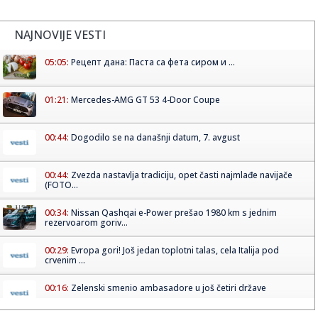
NAJNOVIJE VESTI
05:05:
Рецепт дана: Паста са фета сиром и ...
01:21:
Mercedes-AMG GT 53 4-Door Coupe
00:44:
Dogodilo se na današnji datum, 7. avgust
00:44:
Zvezda nastavlja tradiciju, opet časti najmlađe navijače
(FOTO...
00:34:
Nissan Qashqai e-Power prešao 1980 km s jednim
rezervoarom goriv...
00:29:
Evropa gori! Još jedan toplotni talas, cela Italija pod
crvenim ...
00:16:
Zelenski smenio ambasadore u još četiri države