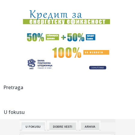
00:09:
Humska konačno videla konkretan Partizan! Pogledajte
hajlajtse p...
00:05:
Roganović ne pomišlja na opuštanje: Uvek ima mesta za
napredak...
00:04:
Vukotić ne zna ko je Baba: "Vidim da ga svi hvale"
00:01:
Na današnji dan, 7. avgust
23:59:
U predgrađu Damaska podignut autobus u vazduh, dve
osobe poginul...
23:55:
ROMAŠČENKO POSLE POTOPA U HUMSKOJ: Jedna stvar
Pretraga
posebno ga je ra...
23:54:
Aleksić: "Nemamo čega da se plašimo u Kazahstanu"
VIDEO
U fokusu
23:48:
Trener Tobola: "Hteli smo da Partizan napada po krilu"
U FOKUSU
DOBRE VESTI
ARHIVA
23:47:
Škoda Peaq u serijskoj proizvodnji