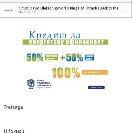
17:30:
David Ellefson govori o Kings of Thrash i Back to the
Beginning
17:29:
Hamas "za"; Bibi "protiv" – udario na Trampa
17:26:
Veliki preokret Monaka protiv Liverpula
17:26:
Partizanov protivnik odložio utakmicu
17:25:
Ruski mediji o poseti Zelenskog: Nije bilo reči o vojnoj
saradnj...
17:25:
Uspelo potapanje barži: Blok 2 nuklearke Černavoda radi
normaln...
17:23:
NOVI MILIONSKI TRANSFER OFK BEOGRADA: Aleksa
Pretraga
Cvetković odlazi u ...
17:23:
Murinja brine Bernardo Silva: Jadnik je u prilično lošem fizi...
U fokusu