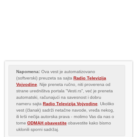
Napomena:
Ova vest je automatizovano
(softverski) preuzeta sa sajta
Radio Televizija
Vojvodine
. Nije preneta ručno, niti proverena od
strane uredništva portala "Vesti.rs", već je preneta
automatski, računajući na savesnost i dobru
nameru sajta
Radio Televizija Vojvodine
. Ukoliko
vest (članak) sadrži netačne navode, vređa nekog,
ili krši nečija autorska prava - molimo Vas da nas o
tome
ODMAH obavestite
obavestite kako bismo
uklonili sporni sadržaj.