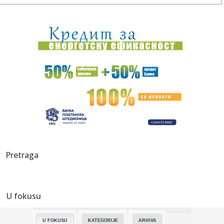
10:47:
Sa audicije je otišla ponižena, a i danas ga mrzi: Najgori
film...
10:46:
OPREZ VRANJANCI:Serija prevara se nastavlja!
10:45:
Dejana Stefanović o izazovima koje publika ne vidi: Kako
izgleda...
10:43:
U DENVERU OSTALI BEZ VELIKOG POJAČANJA: MVP odabrao
drugi tim, v...
10:43:
Nije menjao boje: Kodi stigao u Zvezdin bratski klub
(FOTO)
10:42:
48. Trka oko Avale
Pretraga
10:42:
Pijan završio u kanalu, komšija povređen: Ovo je kazna za
novo...
U fokusu
10:38:
МИЛИЦА ПАВЛОВИЋ СУТРА НА 62. ...
U FOKUSU
KATEGORIJE
ARHIVA