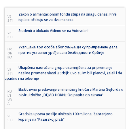
Zakon o alimentacionom fondu stupa na snagu danas: Prve
VE
isplate očekuju se za dva meseca
STI
Studenti u blokadi: Vidimo se na Vidovdan!
VE
STI
Ухапшене три особе због сумње да су припремале дела
HR
против уставног уређења и безбедности Србије
ON
IKA
Uhapšena naoružana grupa osumnjičena za pripremanje
VE
nasilne promene vlasti u Srbiji: Ovo su im bili planovi, želeli i da
STI
upadnu i na televizije
Ekskluzivno predavanje eminentnog kritičara Martina Gejforda u
KU
okviru izložbe „DEJVID HOKNI: Od papira do ekrana“
LT
UR
A
Gradska uprava poslije uloženih 100 miliona: Zabranjeno
VE
kupanje na “Pazarskoj plaži”
STI