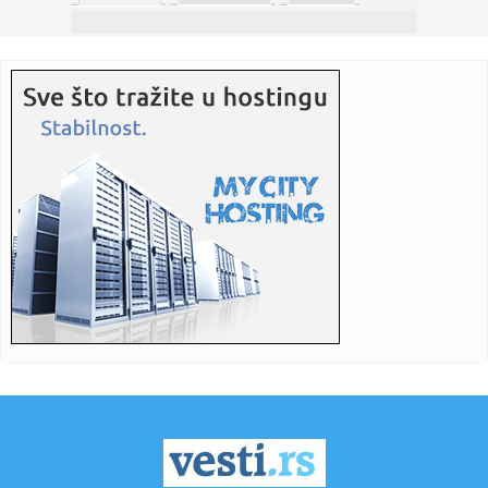
10:37:
Raspored utakmica SP za četvrtak: Veliki dan za Hrvatsku -
pred ...
10:35:
Dačić i Toškovski obišli granični prelaz “Preševo-Tabanov...
10:32:
Građane čeka novo poskupljenje struje?
10:31:
Zamrznuta iranska sredstva: Gde je novac i zašto je važan
za Te...
10:29:
Mrdić podneo prijavu Agenciji za korupciju protiv tužioca
Mlade...
10:25:
Iranski haker u ekstradicionom pritvoru u Crnoj Gori čeka
zahtev...
10:24:
Tramp započinje ratove i zarađuje milijarde
10:24:
Francuska se obračunava sa pedofilima: Uvodi doživotnu
kaznu za...
10:22:
Kraj mundijalskih snova: Bosna i Hercegovina završila svoje
uče...