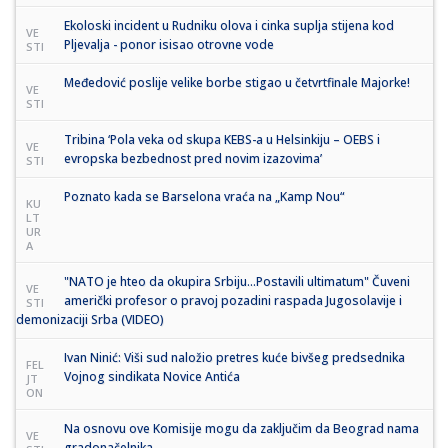
Ekoloski incident u Rudniku olova i cinka suplja stijena kod
VE
Pljevalja - ponor isisao otrovne vode
STI
Međedović poslije velike borbe stigao u četvrtfinale Majorke!
VE
STI
Tribina ‘Pola veka od skupa KEBS-a u Helsinkiju – OEBS i
VE
evropska bezbednost pred novim izazovima’
STI
Poznato kada se Barselona vraća na „Kamp Nou“
KU
LT
UR
A
"NATO je hteo da okupira Srbiju...Postavili ultimatum" Čuveni
VE
američki profesor o pravoj pozadini raspada Jugosolavije i
STI
demonizaciji Srba (VIDEO)
Ivan Ninić: Viši sud naložio pretres kuće bivšeg predsednika
FEL
Vojnog sindikata Novice Antića
JT
ON
Na osnovu ove Komisije mogu da zaključim da Beograd nama
VE
gradonačelnika