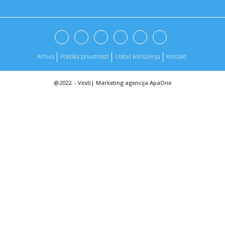
10:21:
JP "Inđija put" dodelio dva posla istoj firmi u dva dana
10:21:
Istraga o policijskoj brutalnosti u Valjevu: Dokle se stiglo?
Arhiva
Politika privatnosti
Uslovi korišćenja
Kontakt
10:18:
TUŽNA STRANA MUNDIJALA: Selektoru na konferenciji
saopštili da ...
@2022. -
Vesti
|
Marketing agencija
ApaOne
10:17:
Rusi izvršili masovni udar na Kijev
10:17:
Moćne Vučićeve poruke građanima na istorijskom skupu:
„Vi s...
10:15:
Bloc Party objavili emotivni novi singl ‘Love Bombs’
10:13:
Uslovi rada u Juri: Aktivisti zahtevaju od rukovodstva da
uklju...
10:13:
Cvijić: Vlast se oslanja na kriminalce više nego na policiju,
p...