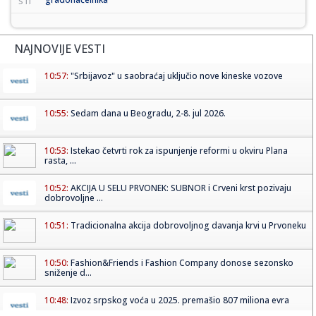
STI
NAJNOVIJE VESTI
10:57:
"Srbijavoz" u saobraćaj uključio nove kineske vozove
10:55:
Sedam dana u Beogradu, 2-8. jul 2026.
10:53:
Istekao četvrti rok za ispunjenje reformi u okviru Plana
rasta, ...
10:52:
AKCIJA U SELU PRVONEK: SUBNOR i Crveni krst pozivaju
dobrovoljne ...
10:51:
Tradicionalna akcija dobrovoljnog davanja krvi u Prvoneku
10:50:
Fashion&Friends i Fashion Company donose sezonsko
sniženje d...
10:48:
Izvoz srpskog voća u 2025. premašio 807 miliona evra