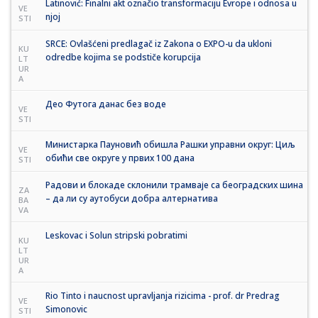
Latinović: Finalni akt označio transformaciju Evrope i odnosa u
VE
njoj
STI
SRCE: Ovlašćeni predlagač iz Zakona o EXPO-u da ukloni
KU
odredbe kojima se podstiče korupcija
LT
UR
A
Део Футога данас без воде
VE
STI
Министарка Пауновић обишла Рашки управни округ: Циљ
VE
обићи све округе у првих 100 дана
STI
Радови и блокаде склонили трамваје са београдских шина
ZA
– да ли су аутобуси добра алтернатива
BA
VA
Leskovac i Solun stripski pobratimi
KU
LT
UR
A
Rio Tinto i naucnost upravljanja rizicima - prof. dr Predrag
VE
Simonovic
STI