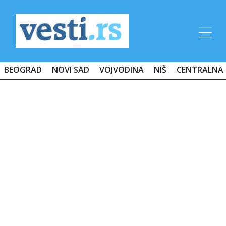
BEOGRAD
NOVI SAD
VOJVODINA
NIŠ
CENTRALNA 