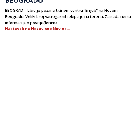
BEOGRAD - Izbio je požar u tržnom centru "Enjub" na Novom
Beogradu. Veliki broj vatrogasnih ekipa je na terenu. Za sada nema
informacija o povrijeđenima.
Nastavak na Nezavisne Novine...