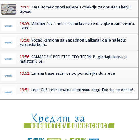
20:01:
Zara Home donosi najlepšu kolekciju za opuštenu letnju
trpezu
19:59:
Milioner čuva menstrualnu krv svoje devojke u zamrzivaču:
"Vred...
19:58:
Vozači kamiona sa Zapadnog Balkana i dalje na ledu:
Evropska kom...
19:56:
SAMARDŽIĆ PRELETEO CEO TEREN: Pogledajte kakvu je
majstoriju Sr...
19:52:
Izmena trase sedmice od ponedeljka do srede
19:51:
Lejdi Guči primljena na intenzivnu negu: Evo šta se desilo!
19:51:
Do sada 14.000 prijava na portalu "Ko si, bre, ti" – svaka
prij...
19:48:
Akron osvojio prvi bod! Blagojević se izvinjavao, a sada je
odol...
19:48:
Zidanov sin posle Mundijala završio u drugoj ligi