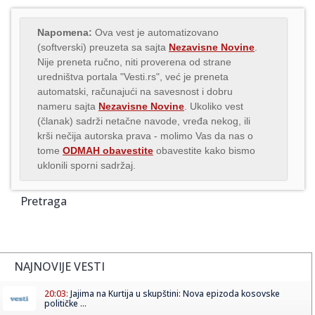
Napomena:
Ova vest je automatizovano
(softverski) preuzeta sa sajta
Nezavisne Novine
.
Nije preneta ručno, niti proverena od strane
uredništva portala "Vesti.rs", već je preneta
automatski, računajući na savesnost i dobru
nameru sajta
Nezavisne Novine
. Ukoliko vest
(članak) sadrži netačne navode, vređa nekog, ili
krši nečija autorska prava - molimo Vas da nas o
tome
ODMAH obavestite
obavestite kako bismo
uklonili sporni sadržaj.
Pretraga
NAJNOVIJE VESTI
20:03:
Jajima na Kurtija u skupštini: Nova epizoda kosovske
političke ...