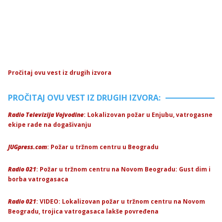
Pročitaj ovu vest iz drugih izvora
PROČITAJ OVU VEST IZ DRUGIH IZVORA:
Radio Televizija Vojvodine
: Lokalizovan požar u Enjubu, vatrogasne
ekipe rade na dogašivanju
JUGpress.com
: Požar u tržnom centru u Beogradu
Radio 021
: Požar u tržnom centru na Novom Beogradu: Gust dim i
borba vatrogasaca
Radio 021
: VIDEO: Lokalizovan požar u tržnom centru na Novom
Beogradu, trojica vatrogasaca lakše povređena