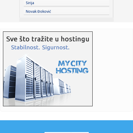
Sirija
19:22:
Jovana Jeremić brutalno o veridbi "kralja hleba": Vreme
Novak Đoković
svođenj...
19:17:
EXPO karavan posetio Rumu: Predstavljeni kulturni,
istorijski i s...
19:15:
Loš početak za Tadićev NEC: Primili gol u prvom minutu, a
onda...
19:08:
Blagojević zaustavio favorita iz Moskve
19:08:
Zvezdi Pazar pred očima, u mislima Hapoel – SASTAVI
19:07:
Vučić: Srbija na dobrom putu, prva po rastu BDP-a u Evropi
u pr...
19:07:
STANKOVIĆ PROMEŠAO KARTE PRED HAPOEL: Enem dobio
veliku šansu,...
19:06:
VIDEO Četvrti dan borbe protiv vatrene stihije u
Deliblatskoj pe...