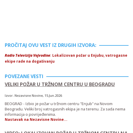
PROČITAJ OVU VEST IZ DRUGIH IZVORA:
Radio Televizija Vojvodine
: Lokalizovan požar u Enjubu, vatrogasne
ekipe rade na dogašivanju
POVEZANE VESTI
VELIKI POŽAR U TRŽNOM CENTRU U BEOGRADU
Izvor:
Nezavisne Novine
, 15.Jun.2026
BEOGRAD - Izbio je požar u tržnom centru "Enjub" na Novom
Beogradu. Veliki broj vatrogasnih ekipa je na terenu. Za sada nema
informacija o povrijeđenima.
Nastavak na Nezavisne Novine...