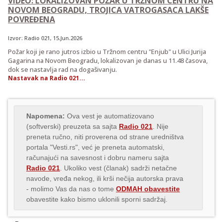
VIDEO: LOKALIZOVAN POŽAR U TRŽNOM CENTRU NA
NOVOM BEOGRADU, TROJICA VATROGASACA LAKŠE
POVREĐENA
Izvor:
Radio 021
, 15.Jun.2026
Požar koji je rano jutros izbio u Tržnom centru "Enjub" u Ulici Jurija
Gagarina na Novom Beogradu, lokalizovan je danas u 11.48 časova,
dok se nastavlja rad na dogašivanju.
Nastavak na Radio 021...
Napomena:
Ova vest je automatizovano
(softverski) preuzeta sa sajta
Radio 021
. Nije
preneta ručno, niti proverena od strane uredništva
portala "Vesti.rs", već je preneta automatski,
računajući na savesnost i dobru nameru sajta
Radio 021
. Ukoliko vest (članak) sadrži netačne
navode, vređa nekog, ili krši nečija autorska prava
- molimo Vas da nas o tome
ODMAH obavestite
obavestite kako bismo uklonili sporni sadržaj.