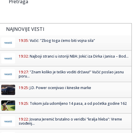
Pretraga
NAJNOVIJE VESTI
19:35:
Vučić: "Zbog toga ćemo biti vojna sila"
19:32:
Najboji stranci u istoriji NBA: Jokić iza Dirka i Janisa – Bod...
19:27:
"Znam koliko je teško voditi državu!" Vučić poslao jasnu
poru...
19:25:
J.D. Power ocenjivao i kineske marke
19:25:
Tokom jula udomljeno 14 pasa, a od početka godine 162
19:22:
Jovana Jeremić brutalno o veridbi "kralja hleba": Vreme
svođenj...