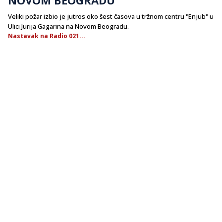
Veliki požar izbio je jutros oko šest časova u tržnom centru "Enjub" u
Ulici Jurija Gagarina na Novom Beogradu.
Nastavak na Radio 021...