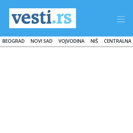
BEOGRAD
NOVI SAD
VOJVODINA
NIŠ
CENTRALNA 