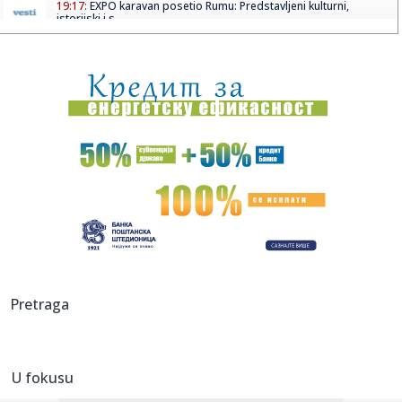
19:17:
EXPO karavan posetio Rumu: Predstavljeni kulturni,
istorijski i s...
19:15:
Loš početak za Tadićev NEC: Primili gol u prvom minutu, a
onda...
19:08:
Blagojević zaustavio favorita iz Moskve
19:08:
Zvezdi pred očima Pazar, u mislima Hapoel
19:07:
Vučić: Srbija na dobrom putu, prva po rastu BDP-a u Evropi
u pr...
19:07:
STANKOVIĆ PROMEŠAO KARTE PRED HAPOEL: Enem dobio
veliku šansu,...
19:06:
VIDEO Četvrti dan borbe protiv vatrene stihije u
Pretraga
Deliblatskoj pe...
19:05:
"Srbija nikada više neće ćutati!" Milićević poslao snažnu p...
U fokusu
19:03:
HLADAN TUŠ ZA TADIĆA I NEC: Telstar šokirao Najmegen
već na s...