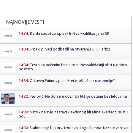
NAJNOVIJE VESTI
14:34:
Đerđa saopštio spisak BiH za kvalifikacije za SP
14:34:
Srpski plivači podbacili na otvaranju EP u Parizu
14:34:
Testo sa pečenim feta sirom: Nesvakidašnji obrt u dobro
poznato...
14:34:
Otkriven Putinov plan; Kreće još jače iz ove zemlje?
14:32:
Pavlović: Ne dolazi u obzir da Nišlije ostanu bez letova - Er...
14:30:
Netflix najavio nastavak akcionog hit filma: Gledaoci su bili
odu...
14:30:
Stalone nije bio prvi izbor za ulogu Ramba: Nećete verovati
ko j...