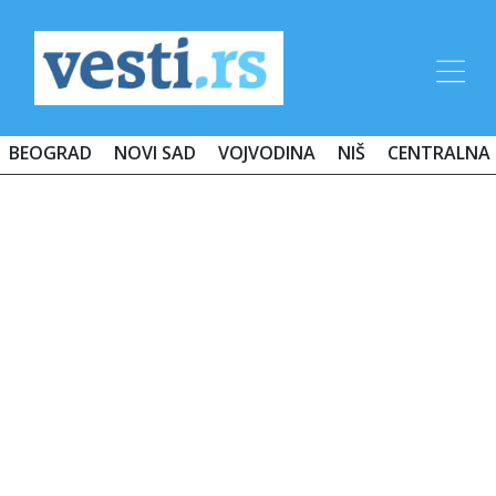
BEOGRAD
NOVI SAD
VOJVODINA
NIŠ
CENTRALNA 