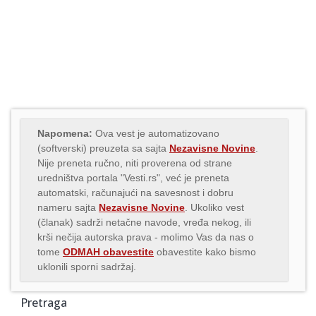
Napomena:
Ova vest je automatizovano
(softverski) preuzeta sa sajta
Nezavisne Novine
.
Nije preneta ručno, niti proverena od strane
uredništva portala "Vesti.rs", već je preneta
automatski, računajući na savesnost i dobru
nameru sajta
Nezavisne Novine
. Ukoliko vest
(članak) sadrži netačne navode, vređa nekog, ili
krši nečija autorska prava - molimo Vas da nas o
tome
ODMAH obavestite
obavestite kako bismo
uklonili sporni sadržaj.
Pretraga