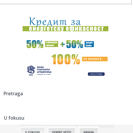
14:30:
Novi Sad: Policija rasvetlila nekoliko teških krađa
14:27:
Uroš Nikolić stigao u Čukarički
14:27:
Najbolji kad je najteže – Sinančević u finalu EP!
14:25:
Uhapšena zbog krađe minđuše - strgnula je baki iz uha
14:25:
Svetska tražnja za zlatom raste – tržište vredno 380
milijar...
14:24:
KFOR uključuje kosovsku policiju u obezbeđivanje
Pretraga
manastira Viso...
14:23:
Eksplozija u bugarskom vojnom postrojenju, 300 radnika
evakuisano
U fokusu
14:20:
Čeka se Putinovo odobrenje; Čim kaže "da"...
U FOKUSU
DOBRE VESTI
ARHIVA