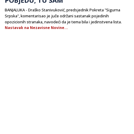
BANJALUKA - Draško Stanivuković, predsjednik Pokreta "Sigurna
Srpska", komentarisao je juče održani sastanak pojedinih
opozicionih stranaka, navodeći da je tema bila i jedinstvena lista.
Nastavak na Nezavisne Novine...