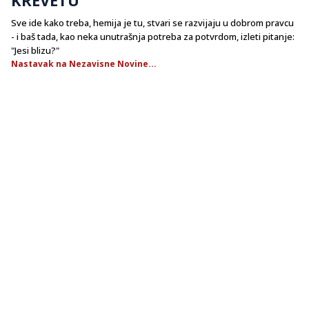
Sve ide kako treba, hemija je tu, stvari se razvijaju u dobrom pravcu
- i baš tada, kao neka unutrašnja potreba za potvrdom, izleti pitanje:
"Jesi blizu?"
Nastavak na Nezavisne Novine...