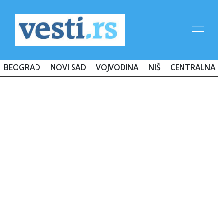
BEOGRAD
NOVI SAD
VOJVODINA
NIŠ
CENTRALNA 