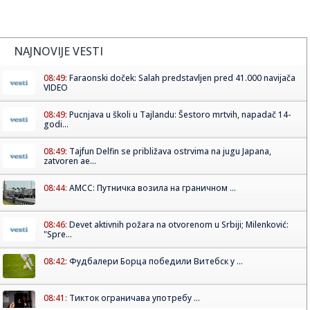
NAJNOVIJE VESTI
08:49:
Faraonski doček: Salah predstavljen pred 41.000 navijača
VIDEO
08:49:
Pucnjava u školi u Tajlandu: Šestoro mrtvih, napadač 14-
godi...
08:49:
Tajfun Delfin se približava ostrvima na jugu Japana,
zatvoren ae...
08:44:
АМСС: Путничка возила на граничном ...
08:46:
Devet aktivnih požara na otvorenom u Srbiji; Milenković:
"Spre...
08:42:
Фудбалери Борца победили Витебск у ...
08:41:
Тикток ограничава употребу ...