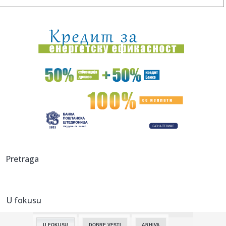
08:39:
Blokaderi krše Ustav Srbije; Ukidaju slobodu i uvode
strahovladu...
08:37:
“IranWire”: Ајатолах Моџтаба Хамнеи ...
08:37:
TOBOL JURI POVRATAK: Milovanović poslao jasnu poruku
nakon poraz...
08:33:
РХМЗ: Упозорење на високе ...
08:32:
Verica i Veljko kopaju ogroman bazen na Avali: Stigli bageri
na v...
08:30:
Фудбалери Партизана декласирали ...
Pretraga
08:32:
Užas na Zvezdari: Muškarac napadnut na ulici, pa glavom
udario ...
U fokusu
08:31:
Prodali scenario za 600.000 dolara, a godinu kasnije skoro
bankro...
U FOKUSU
DOBRE VESTI
ARHIVA