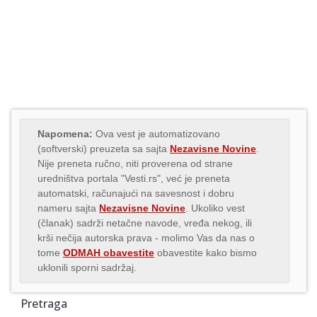
Napomena:
Ova vest je automatizovano
(softverski) preuzeta sa sajta
Nezavisne Novine
.
Nije preneta ručno, niti proverena od strane
uredništva portala "Vesti.rs", već je preneta
automatski, računajući na savesnost i dobru
nameru sajta
Nezavisne Novine
. Ukoliko vest
(članak) sadrži netačne navode, vređa nekog, ili
krši nečija autorska prava - molimo Vas da nas o
tome
ODMAH obavestite
obavestite kako bismo
uklonili sporni sadržaj.
Pretraga