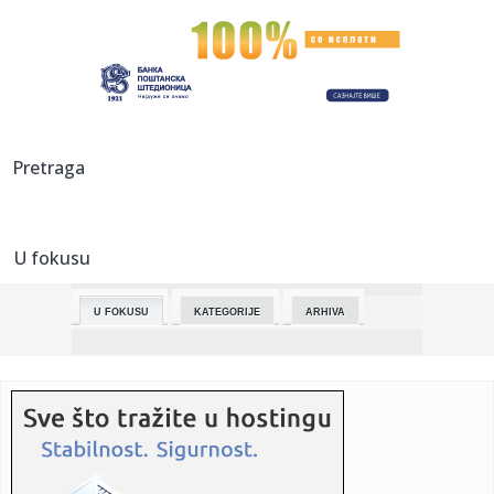
07:03:
Profesor Vučićević: Istraživanja pokazuju - SNS ne bi mogla
d...
07:03:
Sud dopustio Trampu da nastavi da gradi balsku dvoranu
u sklopu B...
07:03:
Evroposlanica: EU ne razmišlja da uskrati pare Srbiji samo
Pretraga
zbog ...
07:03:
Agencija za bezbednost saobraćaja apeluje: Opreznije u
vožnji z...
U fokusu
07:03:
Sofronijević o dva slučaja iskakanja voza u tri dana: Na
pruzi ...
U FOKUSU
KATEGORIJE
ARHIVA
07:03:
Podignuta optužnica za pokušaj teškog ubistva u Pančevu
07:03:
Udruženje vozača trotineta: Električni trotineti se često
pog...
07:03:
Bratina, Glišić i Dačić: Ministri koji su najviše doprineli ...