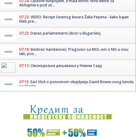
07:24:
Opasne nuspojave, a mala korist: Novi lekovi za
Alchajmera pod zn...
07:23:
VIDEO: Recept čuvenog kuvara Žaka Pepena - kako bajati
hleb pre...
07:23:
Danas parlamentarni izbori u Bugarskoj
07:18:
Đedović Handanović: Pregovori sa MOL-om o NIS-u nisu
laki, pos...
07:13:
Овонедељна дешавања у Новом Саду
07:15:
Earl Slick o ponovnom okupljanju David Bowie-ovog benda
sa Glasto...
07:13:
Naučnici upozoravaju: Kolaps ključne okeanske struje bliži
neg...
07:10:
Penzije u Novom Sadu rastu iznad proseka: Razlika preko
13.000 di...
07:07:
Tripl-dabl Jokić za uspešan start: Denver poveo u plej-od
serij...