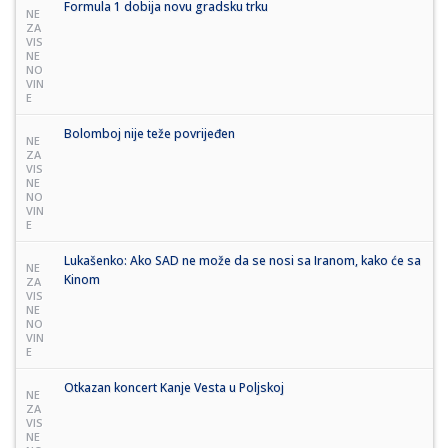
Formula 1 dobija novu gradsku trku
NE
ZA
VIS
NE
NO
VIN
E
Bolomboj nije teže povrijeđen
NE
ZA
VIS
NE
NO
VIN
E
Lukašenko: Ako SAD ne može da se nosi sa Iranom, kako će sa
NE
Kinom
ZA
VIS
NE
NO
VIN
E
Otkazan koncert Kanje Vesta u Poljskoj
NE
ZA
VIS
NE