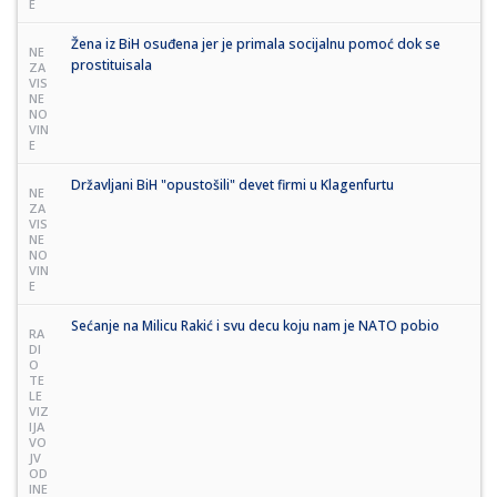
E
Žena iz BiH osuđena jer je primala socijalnu pomoć dok se
NE
prostituisala
ZA
VIS
NE
NO
VIN
E
Državljani BiH "opustošili" devet firmi u Klagenfurtu
NE
ZA
VIS
NE
NO
VIN
E
Sećanje na Milicu Rakić i svu decu koju nam je NATO pobio
RA
DI
O
TE
LE
VIZ
IJA
VO
JV
OD
INE