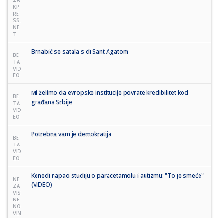
KP
RE
SS.
NE
T
Brnabić se satala s di Sant Agatom
BE
TA
VID
EO
Mi želimo da evropske institucije povrate kredibilitet kod
BE
građana Srbije
TA
VID
EO
Potrebna vam je demokratija
BE
TA
VID
EO
Kenedi napao studiju o paracetamolu i autizmu: "To je smeće"
NE
(VIDEO)
ZA
VIS
NE
NO
VIN