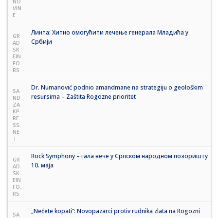
NO
VIN
E
Линта: Хитно омогућити лечење генерала Младића у
GR
Србији
AD
SK
EIN
FO.
RS
Dr. Numanović podnio amandmane na strategiju o geološkim
SA
resursima – Zaštita Rogozne prioritet
ND
ZA
KP
RE
SS.
NE
T
Rock Symphony – гала вече у Српском народном позоришту
GR
10. маја
AD
SK
EIN
FO.
RS
„Nećete kopati“: Novopazarci protiv rudnika zlata na Rogozni
SA