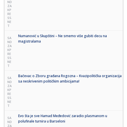
ND
ZA
KP
RE
SS.
NE
T
Numanović u Skupštini – Ne smemo više gubiti decu na
SA
magistralama
ND
ZA
KP
RE
SS.
NE
T
Bačevac o Zboru građana Rogozna – Kvazipolitička organizacija
SA
sa neskrivenim političkim ambicijama!
ND
ZA
KP
RE
SS.
NE
T
Evo šta je sve Hamad Međedović zaradio plasmanom u
SA
polufinale turnira u Barseloni
ND
ZA