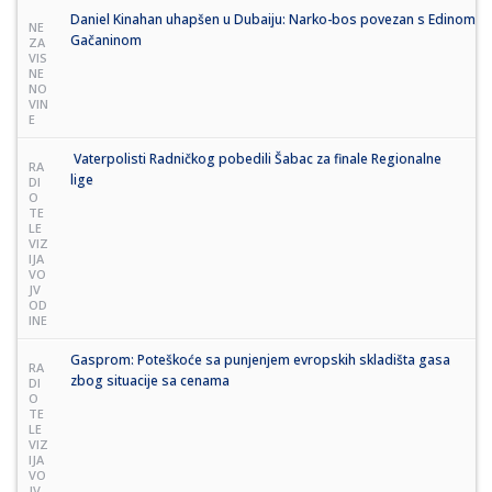
Daniel Kinahan uhapšen u Dubaiju: Narko-bos povezan s Edinom
NE
Gačaninom
ZA
VIS
NE
NO
VIN
E
Vaterpolisti Radničkog pobedili Šabac za finale Regionalne
RA
lige
DI
O
TE
LE
VIZ
IJA
VO
JV
OD
INE
Gasprom: Poteškoće sa punjenjem evropskih skladišta gasa
RA
zbog situacije sa cenama
DI
O
TE
LE
VIZ
IJA
VO
JV