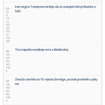
Iran negira Trampovu tvrdnju da će uranijum biti prebačen u
RA
SAD
DI
O
TE
LE
VIZ
IJA
VO
JV
OD
INE
Tisa najavila uvođenje evra u Mađarskoj
NE
ZA
VIS
NE
NO
VIN
E
Zvezda završila na 10. mjestu Evrolige, poznat protivnik u plej-
NE
inu
ZA
VIS
NE
NO
VIN
E