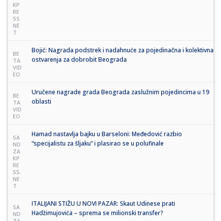
KP
RE
SS.
NE
T
Bojić: Nagrada podstrek i nadahnuće za pojedinačna i kolektivna
BE
ostvarenja za dobrobit Beograda
TA
VID
EO
Uručene nagrade grada Beograda zaslužnim pojedincima u 19
BE
oblasti
TA
VID
EO
Hamad nastavlja bajku u Barseloni: Međedović razbio
SA
“specijalistu za šljaku” i plasirao se u polufinale
ND
ZA
KP
RE
SS.
NE
T
ITALIJANI STIŽU U NOVI PAZAR: Skaut Udinese prati
SA
Hadžimujovića – sprema se milionski transfer?
ND
ZA