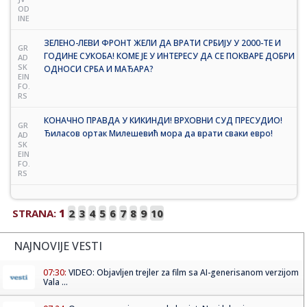
OD
INE
ЗЕЛЕНО-ЛЕВИ ФРОНТ ЖЕЛИ ДА ВРАТИ СРБИЈУ У 2000-ТЕ И
GR
ГОДИНЕ СУКОБА! КОМЕ ЈЕ У ИНТЕРЕСУ ДА СЕ ПОКВАРЕ ДОБРИ
AD
SK
ОДНОСИ СРБА И МАЂАРА?
EIN
FO.
RS
КОНАЧНО ПРАВДА У КИКИНДИ! ВРХОВНИ СУД ПРЕСУДИО!
GR
Ђиласов ортак Милешевић мора да врати сваки евро!
AD
SK
EIN
FO.
RS
STRANA:
1
2
3
4
5
6
7
8
9
10
NAJNOVIJE VESTI
07:30:
VIDEO: Objavljen trejler za film sa AI-generisanom verzijom
Vala ...