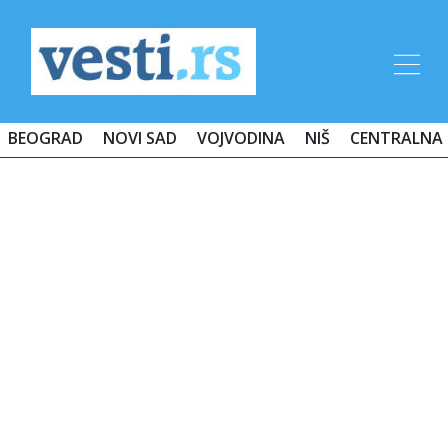
BEOGRAD
NOVI SAD
VOJVODINA
NIŠ
CENTRALNA 