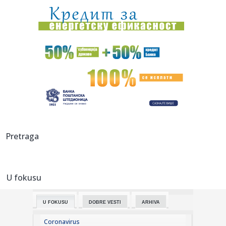
18:13:
RODRI U BARSI: Stigao je odgovor koji menja sve!
18:11:
Raspisan konkurs za raspodelu 40 miliona dinara za
sprovođenje o...
18:06:
Vučić dočekao vatrogasce-spasioce koji su u Španiji gasili
po...
18:06:
Zlatni olimpijac iz Livorna ozvaničio kraj
18:05:
Uefa ostaje pri pretnji bojkotom Fifa takmičenja uprkos
Pretraga
izvinjen...
18:01:
STUDENT SUNSET – maPlatz – 20.08.2026
U fokusu
18:00:
Nakon što pogledate trailer, nećete moći da dočekate
premijer...
U FOKUSU
DOBRE VESTI
ARHIVA
18:00:
Zbog čega je Salah izabrao turski Trabzon
Coronavirus