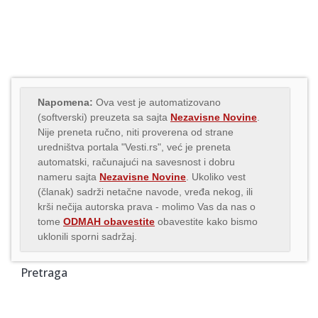
Napomena:
Ova vest je automatizovano
(softverski) preuzeta sa sajta
Nezavisne Novine
.
Nije preneta ručno, niti proverena od strane
uredništva portala "Vesti.rs", već je preneta
automatski, računajući na savesnost i dobru
nameru sajta
Nezavisne Novine
. Ukoliko vest
(članak) sadrži netačne navode, vređa nekog, ili
krši nečija autorska prava - molimo Vas da nas o
tome
ODMAH obavestite
obavestite kako bismo
uklonili sporni sadržaj.
Pretraga