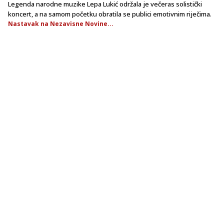
Legenda narodne muzike Lepa Lukić održala je večeras solistički
koncert, a na samom početku obratila se publici emotivnim riječima.
Nastavak na Nezavisne Novine...