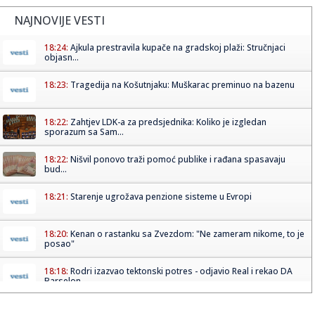
NAJNOVIJE VESTI
18:24:
Ajkula prestravila kupače na gradskoj plaži: Stručnjaci
objasn...
18:23:
Tragedija na Košutnjaku: Muškarac preminuo na bazenu
18:22:
Zahtjev LDK-a za predsjednika: Koliko je izgledan
sporazum sa Sam...
18:22:
Nišvil ponovo traži pomoć publike i rađana spasavaju
bud...
18:21:
Starenje ugrožava penzione sisteme u Evropi
18:20:
Kenan o rastanku sa Zvezdom: "Ne zameram nikome, to je
posao"
18:18:
Rodri izazvao tektonski potres - odjavio Real i rekao DA
Barselon...
18:16:
Vučić će ugostiti Zelenskog: Poznato kada stiže u Beograd