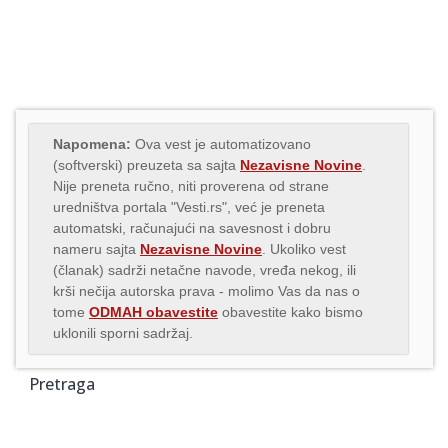
Napomena:
Ova vest je automatizovano
(softverski) preuzeta sa sajta
Nezavisne Novine
.
Nije preneta ručno, niti proverena od strane
uredništva portala "Vesti.rs", već je preneta
automatski, računajući na savesnost i dobru
nameru sajta
Nezavisne Novine
. Ukoliko vest
(članak) sadrži netačne navode, vređa nekog, ili
krši nečija autorska prava - molimo Vas da nas o
tome
ODMAH obavestite
obavestite kako bismo
uklonili sporni sadržaj.
Pretraga