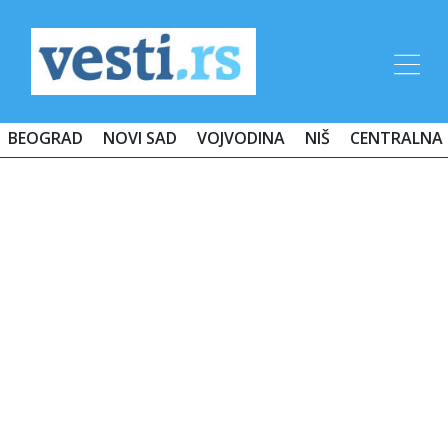
BEOGRAD
NOVI SAD
VOJVODINA
NIŠ
CENTRALNA 