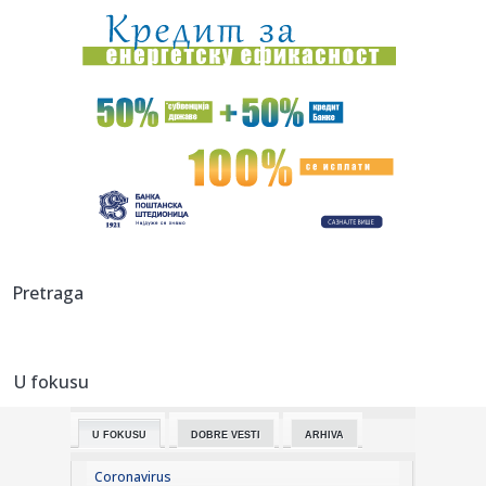
pocijep...
11:25:
"Stara dama" šampion neukusa (FOTO)
11:25:
Međunarodna komisija više od godinu dana ćuti o
Trgovskoj gori...
11:25:
Akcija Crvenog krsta: Banjalučani dali krv
11:25:
Hapšenje u Trebinju: U smartu sakrio drogu (FOTO)
11:25:
Nisu sva ulja ista: Jedna greška može promijeniti sve
Pretraga
11:25:
Policija čuva ranjenog Davora Dabića u KCUS-u: Strahuju od
novo...
U fokusu
11:25:
Novi mod olakšava povratak u "The Witcher 3"
U FOKUSU
DOBRE VESTI
ARHIVA
11:25:
Ruska PVO za 24 sata oborila 1.155 dronova, drugi najveći
dnevni...
Coronavirus