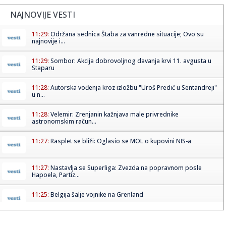
NAJNOVIJE VESTI
11:29:
Održana sednica Štaba za vanredne situacije; Ovo su
najnovije i...
11:29:
Sombor: Akcija dobrovoljnog davanja krvi 11. avgusta u
Staparu
11:28:
Autorska vođenja kroz izložbu "Uroš Predić u Sentandreji"
u n...
11:28:
Velemir: Zrenjanin kažnjava male privrednike
astronomskim račun...
11:27:
Rasplet se bliži: Oglasio se MOL o kupovini NIS-a
11:27:
Nastavlja se Superliga: Zvezda na popravnom posle
Hapoela, Partiz...
11:25:
Belgija šalje vojnike na Grenland
11:25:
"Otkinuću ti glavu": Trebinjac ženu polio sokom, ona mu