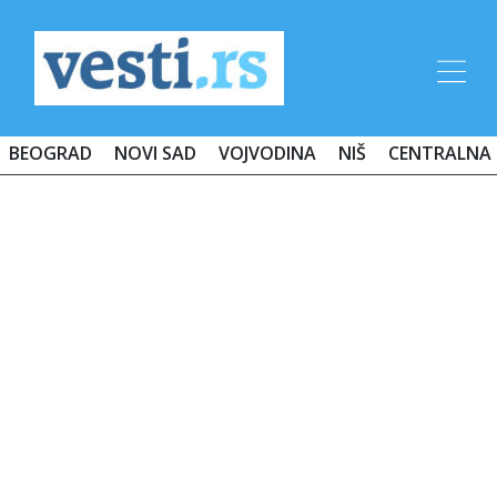
BEOGRAD
NOVI SAD
VOJVODINA
NIŠ
CENTRALNA 