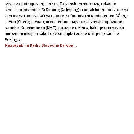
krivac za potkopavanje mira u Tajvanskom moreuzu, rekao je
kineski predsjednik Si Đinping (Xi Jinping) u petak lideru opozicije na
tom ostrvu, pozivajući na napore za "ponovnim ujedinjenjem".Čeng
Li-vun (Cheng Li-wun), predsjednica najveće tajvanske opozicione
stranke, Kuomintanga (KMT), nalazi se u Kini u, kako je ona navela,
mirovnom misijom kako bi se smanjile tenzije u vrijeme kada je
Peking...
Nastavak na Radio Slobodna Evropa...