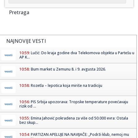
Pretraga
NAJNOVIJE VESTI
10:59:
Lučić: Do kraja godine dva Telekomova objekta u Partešu u
AP K...
10:58:
Bum market u Zemunu 8. i 9. avgusta 2026.
10:58:
Rozetla – lepotica koja miriše na tradiciju
10:56:
PIS Srbija upozorava: Tropske temperature povećavaju
rizik od ...
10:55:
Emina Jahović pokradena za više od 50.000 evra: Ostala
bez skup...
10:54:
PARTIZAN APELUJE NA NAVIJAČE: „Podrži klub, nemoj mu