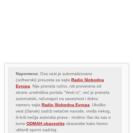
Napomena:
Ova vest je automatizovano
(softverski) preuzeta sa sajta
Radio Slobodna
Evropa
. Nije preneta ručno, niti proverena od
strane uredništva portala "Vesti.rs", već je preneta
automatski, računajući na savesnost i dobru
nameru sajta
Radio Slobodna Evropa
. Ukoliko
vest (članak) sadrži netačne navode, vređa nekog,
ili krši nečija autorska prava - molimo Vas da nas o
tome
ODMAH obavestite
obavestite kako bismo
uklonili sporni sadržaj.