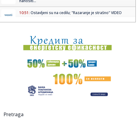
nanositi...
10:51:
Ostavljeni su na cedilu; "Razaranje je strašno" VIDEO
10:51:
Telekom gradi dve nove zgrade na KiM: Lučić otkrio
planove
10:50:
Nemce brine dron sa eksplozivom na aerodromu Lajpcig
10:50:
Izmena trasa gradskih autobusa zbog proslave Svetog
Pantelejmona
10:49:
Svađe u Zvezdama Granda su iscenirane! Miša Mijatović
progovor...
10:49:
Muzej u Čereviću ne radi dve godine nakon renoviranja:
građani...
10:48:
Spektakl na nebu 12. avgusta 2026: Pomračenje Sunca i pik
Pretraga
letnje...
10:48:
Nevenka traži pravdu iz "Oluje": Sina (12) su mi ubili na
trakto...