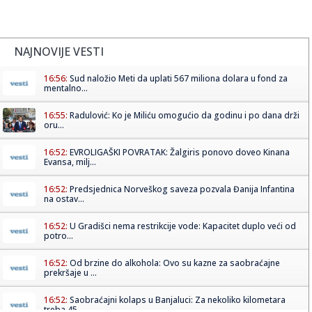
NAJNOVIJE VESTI
16:56:
Sud naložio Meti da uplati 567 miliona dolara u fond za
mentalno...
16:55:
Radulović: Ko je Miliću omogućio da godinu i po dana drži
oru...
16:52:
EVROLIGAŠKI POVRATAK: Žalgiris ponovo doveo Kinana
Evansa, milj...
16:52:
Predsjednica Norveškog saveza pozvala Đanija Infantina
na ostav...
16:52:
U Gradišci nema restrikcije vode: Kapacitet duplo veći od
potro...
16:52:
Od brzine do alkohola: Ovo su kazne za saobraćajne
prekršaje u ...
16:52:
Saobraćajni kolaps u Banjaluci: Za nekoliko kilometara
treba 45 ...