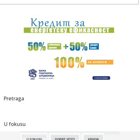
16:50:
Vučević bez potvrde o povratku Stefanovića, Nikolića i
Mihajl...
16:49:
EIB odobrila kredit od 100 miliona evra Rumuniji
16:49:
Ove lutke se hitno povlače iz prodaje: RAPEX upozorava na
opasne...
16:48:
Premijerligaška "bomba": Siti našao zamenu za Rodrija u
redovim...
16:47:
Djetinjstvo nekad i sad: Djeca 80-ih živjela su po sasvim
druga...
16:46:
Tramp otkrio koga bi podržao kao svog naslednika! Njega
Pretraga
bi voleo...
16:45:
Nizak vodostaj Rajne pravi probleme industriji
U fokusu
16:43:
SF Night: POSLEDNJI DANI ULICE HRASTOVA u Concept
Cinema i CineSt...
U FOKUSU
DOBRE VESTI
ARHIVA