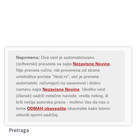
Napomena:
Ova vest je automatizovano
(softverski) preuzeta sa sajta
Nezavisne Novine
.
Nije preneta ručno, niti proverena od strane
uredništva portala "Vesti.rs", već je preneta
automatski, računajući na savesnost i dobru
nameru sajta
Nezavisne Novine
. Ukoliko vest
(članak) sadrži netačne navode, vređa nekog, ili
krši nečija autorska prava - molimo Vas da nas o
tome
ODMAH obavestite
obavestite kako bismo
uklonili sporni sadržaj.
Pretraga