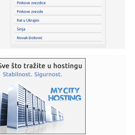
13:32:
Rukometni savez Srbije promenio ime u Srpski rukometni
Pinkove zvezdice
savez
Pinkove zvezde
13:25:
Detalji nesreće kod Banjaluke u kojoj je poginuo mladić
Rat u Ukrajini
Sirija
13:25:
Požar kod Konjica lokalizovan, vatrogasci i dalje na terenu
Novak Đoković
13:25:
Mostar: Ruševina Alajbegovića kuće poklopila tri
automobila
13:25:
Teška nesreća u Potkozarju: Poginuo mladić
13:25:
Najezda ovih buba u Beogradu! Građani ih viđaju na
svakom korak...
13:24:
Invazija moguća svakog časa – uzbuna u evropskoj zemlji,
alar...
13:23:
Đedović optimista po pitanju NIS-a: "Bićemo u boljoj
poziciji ...
13:22:
Nezapamćena kriza Rivera VIDEO