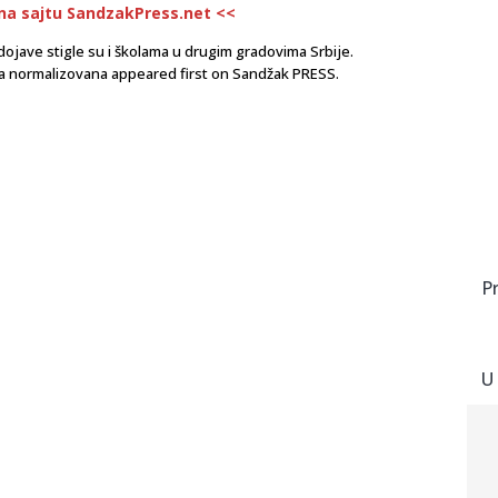
 na sajtu SandzakPress.net <<
ojave stigle su i školama u drugim gradovima Srbije.
a normalizovana appeared first on Sandžak PRESS.
P
U