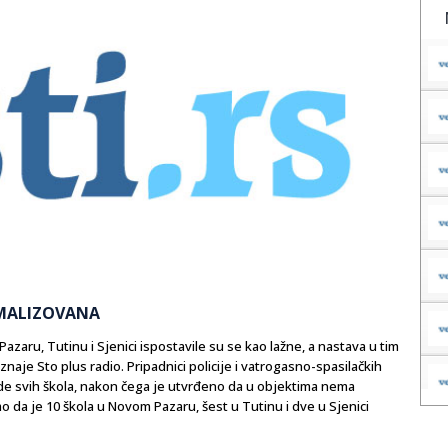
MALIZOVANA
ru, Tutinu i Sjenici ispostavile su se kao lažne, a nastava u tim
je Sto plus radio. Pripadnici policije i vatrogasno-spasilačkih
lede svih škola, nakon čega je utvrđeno da u objektima nema
o da je 10 škola u Novom Pazaru, šest u Tutinu i dve u Sjenici