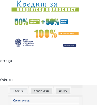
13:45:
Zenit stiže u Beograd i testira Partizan
13:43:
Nizak nivo Dunava otkrio most rimskog cara Konstantina I
u Bugars...
13:39:
Vučić otkrio koliko ljudi je već na platformi "Ko si, bre, ti?...
13:34:
U Sloveniji od utorka jeftinije gorivo
13:34:
VELIKA PROMENA U SRPSKOM RUKOMETU: Savez dobio
retraga
novo ime i grb, ev...
13:33:
Žive legende NFL: Bris, Fidžerald, Kikli, Vinatrijer i Kreg u
K...
 fokusu
13:33:
Vučić: U slučaju da blokaderi pobede Srbiju bi čekao haos
i n...
U FOKUSU
DOBRE VESTI
ARHIVA
13:33:
Jupiterov mesec Evropa možda krije znakove života - ali
pitanje...
Coronavirus