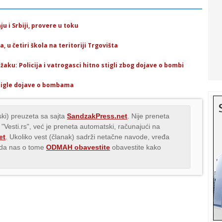
u i Srbiji, provere u toku
, u četiri škola na teritoriji Trgovišta
aku: Policija i vatrogasci hitno stigli zbog dojave o bombi
 stigle dojave o bombama
ki) preuzeta sa sajta
SandzakPress.net
. Nije preneta
 "Vesti.rs", već je preneta automatski, računajući na
et
. Ukoliko vest (članak) sadrži netačne navode, vređa
s da nas o tome
ODMAH obavestite
obavestite kako