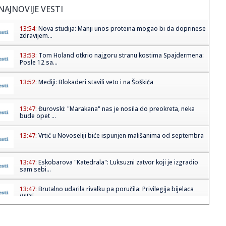
NAJNOVIJE VESTI
13:54:
Nova studija: Manji unos proteina mogao bi da doprinese
zdravijem...
13:53:
Tom Holand otkrio najgoru stranu kostima Spajdermena:
Posle 12 sa...
13:52:
Mediji: Blokaderi stavili veto i na Šoškića
13:47:
Đurovski: "Marakana" nas je nosila do preokreta, neka
bude opet ...
13:47:
Vrtić u Novoseliji biće ispunjen mališanima od septembra
13:47:
Eskobarova "Katedrala": Luksuzni zatvor koji je izgradio
sam sebi...
13:47:
Brutalno udarila rivalku pa poručila: Privilegija bijelaca
(VIDE...
13:46:
"Ostavljeni sin Asmina Durdžića" u stvari je poznati
tiktoker? ...