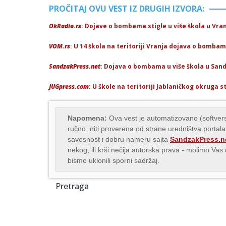
PROČITAJ OVU VEST IZ DRUGIH IZVORA:
OkRadio.rs
: Dojave o bombama stigle u više škola u Vranj
VOM.rs
: U 14 škola na teritoriji Vranja dojava o bombama
SandzakPress.net
: Dojava o bombama u više škola u Sandž
JUGpress.com
: U škole na teritoriji Jablaničkog okruga
Napomena:
Ova vest je automatizovano (softvers
ručno, niti proverena od strane uredništva portala
savesnost i dobru nameru sajta
SandzakPress.n
nekog, ili krši nečija autorska prava - molimo Va
bismo uklonili sporni sadržaj.
Pretraga