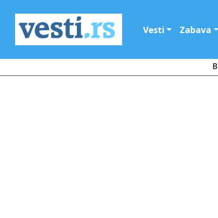
Vesti
Zabava
B