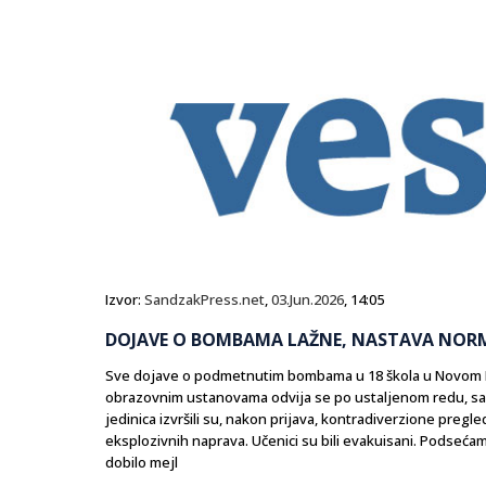
Izvor:
SandzakPress.net
,
03.Jun.2026
, 14:05
DOJAVE O BOMBAMA LAŽNE, NASTAVA NOR
Sve dojave o podmetnutim bombama u 18 škola u Novom Paza
obrazovnim ustanovama odvija se po ustaljenom redu, sazna
jedinica izvršili su, nakon prijava, kontradiverzione preg
eksplozivnih naprava. Učenici su bili evakuisani. Podsećam
dobilo mejl