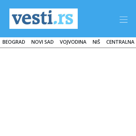
BEOGRAD
NOVI SAD
VOJVODINA
NIŠ
CENTRALNA 