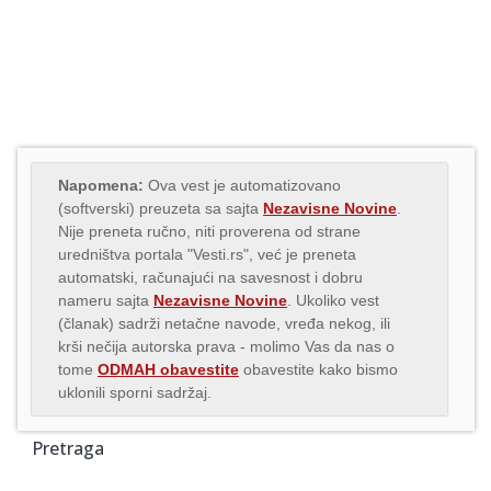
Napomena:
Ova vest je automatizovano
(softverski) preuzeta sa sajta
Nezavisne Novine
.
Nije preneta ručno, niti proverena od strane
uredništva portala "Vesti.rs", već je preneta
automatski, računajući na savesnost i dobru
nameru sajta
Nezavisne Novine
. Ukoliko vest
(članak) sadrži netačne navode, vređa nekog, ili
krši nečija autorska prava - molimo Vas da nas o
tome
ODMAH obavestite
obavestite kako bismo
uklonili sporni sadržaj.
Pretraga