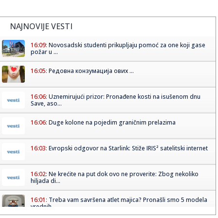
NAJNOVIJE VESTI
16:09:
Novosadski studenti prikupljaju pomoć za one koji gase
požar u ...
16:05:
Редовна конзумација ових ...
16:06:
Uznemirujući prizor: Pronađene kosti na isušenom dnu
Save, aso...
16:06:
Duge kolone na pojedim graničnim prelazima
16:03:
Evropski odgovor na Starlink: Stiže IRIS² satelitski internet
16:02:
Ne krećite na put dok ovo ne proverite: Zbog nekoliko
hiljada di...
16:01:
Treba vam savršena atlet majica? Pronašli smo 5 modela
vrednih ...