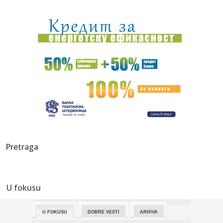
16:00:
Kaucija za limenke stiže u Srbiju? Novi model povraćaja
mogao b...
15:57:
Savršena serija za vikend; Osam epizoda koje ćete
odgledati u j...
15:55:
"Peković radi seriju od 25 zgibova, nisam smeo da mu
priđem" VI...
15:52:
Градоначелник Мићин најавио нове ...
15:52:
Otkriveno je: Zbog ovoga su blokaderi "precrtali" Gagija
Jovanovi...
15:51:
Rumunski gorski spasioci: Pružena pomoć za 25 planinara,
Pretraga
šest ...
15:50:
Ватрогасци из Новог Сада кренули у ...
U fokusu
15:47:
Mislila da je srela Vučića, a onda iznela bizarnu teoriju:
Blok...
U FOKUSU
DOBRE VESTI
ARHIVA
15:45:
Због пожара у Делиблатској пешчари ...