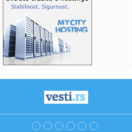
Tele...
17:03:
Cvetkovićev gol u 16. sekundi nije najbrži koji je postigao
17:01:
Dramatičan snimak: Lekari svojim telima štitili pacijenta
usred...
17:00:
Samo 99 primeraka i čak 1.015 KS: Novi Lamborghini je
omaž slav...
17:00:
Mađar: Vodostaj Dunava kod nuklearke Pakš od nedelje
porastao z...
17:00:
Ministarka Paunović bila u Guči i hvalila trubu
16:56:
Sud naložio Meti da uplati 567 miliona dolara u fond za
mentalno...
16:55:
Radulović: Ko je Miliću omogućio da godinu i po dana drži
oru...
16:52:
EVROLIGAŠKI POVRATAK: Žalgiris ponovo doveo Kinana
Evansa, milj...