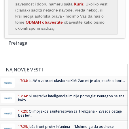
savesnost i dobru nameru sajta
Kurir
. Ukoliko vest
(članak) sadrži netačne navode, vređa nekog, ili
krši nečija autorska prava - molimo Vas da nas o
tome
ODMAH obavestite
obavestite kako bismo
uklonili sporni sadržaj.
Pretraga
NAJNOVIJE VESTI
17:34:
Lučić o zabrani ulaska na KiM: Žao mi je ako je tačno, bori...
17:34:
Ni veštačka inteligencija im nije pomogla: Pentagon ne zna
kako...
17:29:
Olimpijakos zainteresovan za Tiknizjana – Zvezda ostaje
bez lev...
17:29:
Jača front protiv Infantina – "Molimo ga da podnese