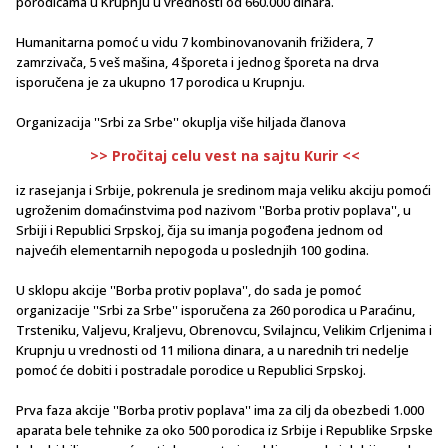
porodicama u Krupnju u vrednosti od 660.000 dinara.
Humanitarna pomoć u vidu 7 kombinovanovanih frižidera, 7
zamrzivača, 5 veš mašina, 4 šporeta i jednog šporeta na drva
isporučena je za ukupno 17 porodica u Krupnju.
Organizacija ''Srbi za Srbe'' okuplja više hiljada članova
>> Pročitaj celu vest na sajtu Kurir <<
iz rasejanja i Srbije, pokrenula je sredinom maja veliku akciju pomoći
ugroženim domaćinstvima pod nazivom ''Borba protiv poplava'', u
Srbiji i Republici Srpskoj, čija su imanja pogođena jednom od
najvećih elementarnih nepogoda u poslednjih 100 godina.
U sklopu akcije ''Borba protiv poplava'', do sada je pomoć
organizacije ''Srbi za Srbe'' isporučena za 260 porodica u Paraćinu,
Trsteniku, Valjevu, Kraljevu, Obrenovcu, Svilajncu, Velikim Crljenima i
Krupnju u vrednosti od 11 miliona dinara, a u narednih tri nedelje
pomoć će dobiti i postradale porodice u Republici Srpskoj.
Prva faza akcije ''Borba protiv poplava'' ima za cilj da obezbedi 1.000
aparata bele tehnike za oko 500 porodica iz Srbije i Republike Srpske