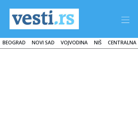
BEOGRAD
NOVI SAD
VOJVODINA
NIŠ
CENTRALNA 