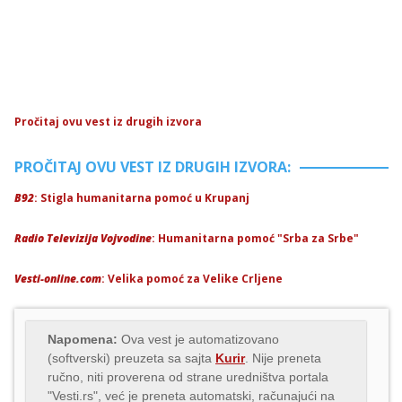
Pročitaj ovu vest iz drugih izvora
PROČITAJ OVU VEST IZ DRUGIH IZVORA:
B92
: Stigla humanitarna pomoć u Krupanj
Radio Televizija Vojvodine
: Humanitarna pomoć "Srba za Srbe"
Vesti-online.com
: Velika pomoć za Velike Crljene
Napomena:
Ova vest je automatizovano
(softverski) preuzeta sa sajta
Kurir
. Nije preneta
ručno, niti proverena od strane uredništva portala
"Vesti.rs", već je preneta automatski, računajući na