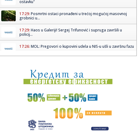
ostavku"
17:29:
Posmrtni ostaci pronađeni u trećoj mogućoj masovnoj
grobnici u...
17:29:
Haos u Galeriji! Sergej Trifunović i supruga završili u
policij...
17:26:
MOL: Pregovori o kupovini udela u NIS-u ušli u završnu fazu
17:25:
ŠTA ĆE REĆI DELIJE? Tiknizjan na meti dobro poznatog
kluba!
17:19:
Lažomer: "Apsurdna diktatura blokadera; Apsolutna
poslušnost" V...
17:19:
Nova eskalacija u Ormuskom moreuzu: Napadnuta tri
naftna broda
17:16:
Još sedam obolelih u Severnoj Makedoniji od groznice
Zapadnog Ni...
17:16:
Od 'strašno je' do 'političke igre': Očekivanja od posete
Zele...