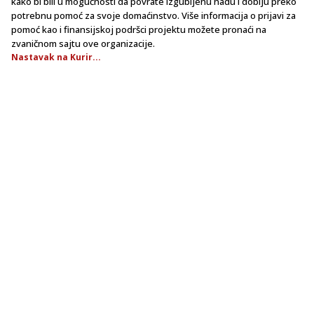
kako bi bili u mogućnosti da povrate izgubljenu nadu i dobiju preko
potrebnu pomoć za svoje domaćinstvo. Više informacija o prijavi za
pomoć kao i finansijskoj podršci projektu možete pronaći na
zvaničnom sajtu ove organizacije.
Nastavak na Kurir...