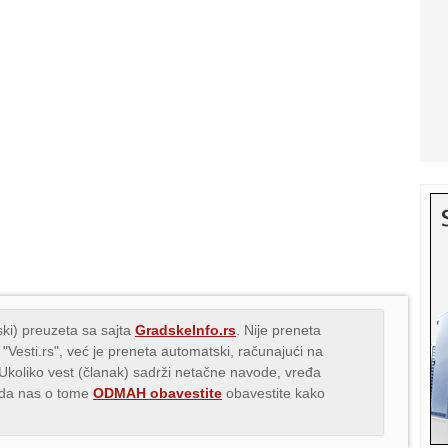
ki) preuzeta sa sajta
GradskeInfo.rs
. Nije preneta
 "Vesti.rs", već je preneta automatski, računajući na
 Ukoliko vest (članak) sadrži netačne navode, vređa
s da nas o tome
ODMAH obavestite
obavestite kako