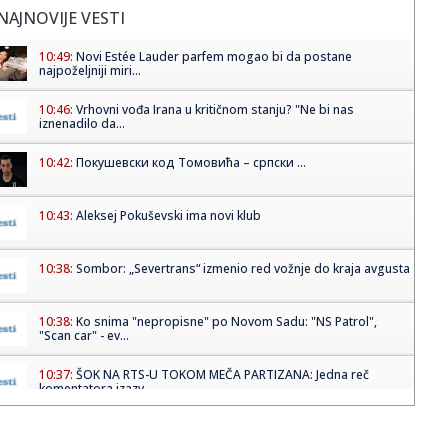
NAJNOVIJE VESTI
10:49:
Novi Estée Lauder parfem mogao bi da postane
najpoželjniji miri...
10:46:
Vrhovni vođa Irana u kritičnom stanju? "Ne bi nas
iznenadilo da...
10:42:
Покушевски код Томовића – српски ...
10:43:
Aleksej Pokuševski ima novi klub
10:38:
Sombor: „Severtrans“ izmenio red vožnje do kraja avgusta
10:38:
Ko snima "nepropisne" po Novom Sadu: "NS Patrol",
"Scan car" - ev...
10:37:
ŠOK NA RTS-U TOKOM MEČA PARTIZANA: Jedna reč
komentatora izazv...
10:35:
Познајете особу која је све ...