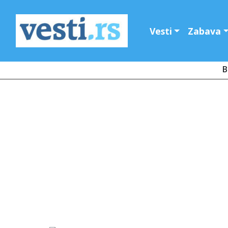
Vesti
Zabava
B