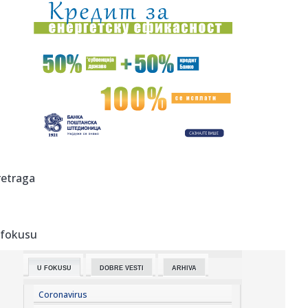
10:36:
Vlahović nije nervozan – tvrde Italijani
10:31:
Део Сремских Карловаца данас без ...
10:33:
Potvrđeno: Stiže novi Audi Q8, poznati i prvi detalji
10:33:
U Nemačkoj cene nekretnina stagniraju od početka
godine
10:31:
Tzv. kosovska policija privela tri pripadnika MUP-a Srbije
retraga
10:31:
Vozite se bilo gde po svetu koristeći prave mape VIDEO
 fokusu
10:30:
Zvanično: Pokuševski se priključio novom klubu!
U FOKUSU
DOBRE VESTI
ARHIVA
10:30:
Midalidare 2026 – Rock in the Wine Valley: Dan Treći:
Hellowee...
Coronavirus