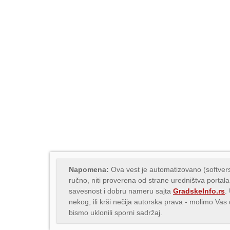
Napomena:
Ova vest je automatizovano (softvers
ručno, niti proverena od strane uredništva portala
savesnost i dobru nameru sajta
GradskeInfo.rs
.
nekog, ili krši nečija autorska prava - molimo Va
bismo uklonili sporni sadržaj.