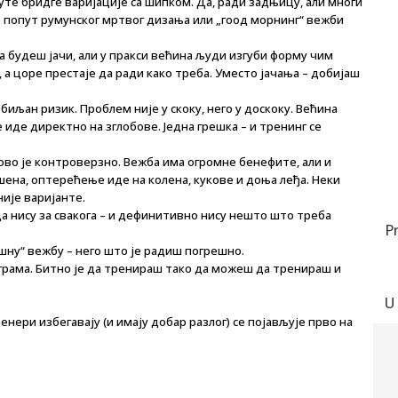
луте бридге варијације са шипком. Да, ради задњицу, али многи
е попут румунског мртвог дизања или „гоод морнинг“ вежби
а будеш јачи, али у пракси већина људи изгуби форму чим
у, а цоре престаје да ради како треба. Уместо јачања – добијаш
збиљан ризик. Проблем није у скоку, него у доскоку. Већина
иде директно на зглобове. Једна грешка – и тренинг се
, ово је контроверзно. Вежба има огромне бенефите, али и
шена, оптерећење иде на колена, кукове и доња леђа. Неки
није варијанте.
да нису за свакога – и дефинитивно нису нешто што треба
P
шну“ вежбу – него што је радиш погрешно.
аграма. Битно је да тренираш тако да можеш да тренираш и
U
енери избегавају (и имају добар разлог) се појављује прво на