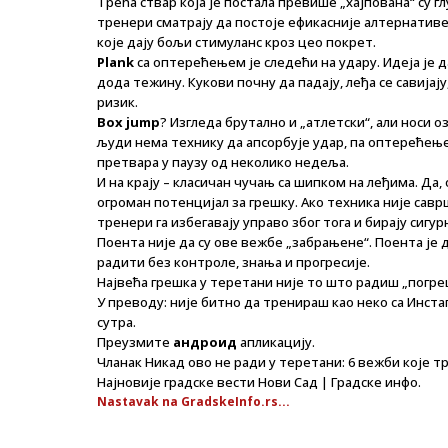
Трећа ствар која је постала превише „хајпована“ су г
тренери сматрају да постоје ефикасније алтернатив
које дају бољи стимуланс кроз цео покрет.
Plank
са оптерећењем је следећи на удару. Идеја је д
дода тежину. Кукови почну да падају, леђа се савијај
ризик.
Box jump
? Изгледа брутално и „атлетски“, али носи о
људи нема технику да апсорбује удар, па оптерећење 
претвара у паузу од неколико недеља.
И на крају – класичан чучањ са шипком на леђима. Да
огроман потенцијал за грешку. Ако техника није савр
тренери га избегавају управо због тога и бирају сигур
Поента није да су ове вежбе „забрањене“. Поента је 
радити без контроле, знања и прогресије.
Највећа грешка у теретани није то што радиш „погре
У преводу: није битно да тренираш као неко са Инст
сутра.
Преузмите
андроид
апликацију.
Чланак Никад ово не ради у теретани: 6 вежби које тр
Најновије градске вести Нови Сад | Градске инфо.
Nastavak na GradskeInfo.rs...