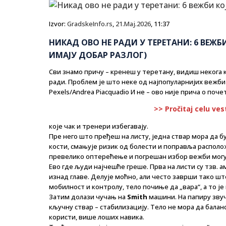
Izvor:
GradskeInfo.rs
,
21.Maj.2026
, 11:37
НИКАД ОВО НЕ РАДИ У ТЕРЕТАНИ: 6 ВЕЖБИ
ИМАЈУ ДОБАР РАЗЛОГ)
Сви знамо причу – кренеш у теретану, видиш некога к
ради. Проблем је што неке од најпопуларнијих вежби 
Pexels/Andrea Piacquadio И не – ово није прича о поч
>> Pročitaj celu ves
које чак и тренери избегавају.
Пре него што пређеш на листу, једна ствар мора да бу
кости, смањује ризик од болести и поправља располож
превелико оптерећење и погрешан избор вежби могу
Ево где људи најчешће греше. Прва на листи су тзв. 
изнад главе. Делује моћно, али често заврши тако ш
мобилност и контролу, тело почиње да „вара“, а то је
Затим долази чучањ на
Smith
машини. На папиру звуч
кључну ствар – стабилизацију. Тело не мора да бала
користи, више лоших навика.