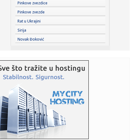
10:26:
Braun zamera Tejtumu? "Mogao je da stane uz mene"
Pinkove zvezdice
Pinkove zvezde
10:26:
Bez vode delovi Avijatičarskog naselja i Sremskih
Rat u Ukrajini
Karlovaca
Sirija
10:20:
Обезбедите карте на време и сви на ...
Novak Đoković
10:22:
Lučić: Šest novih objekata Telekom Srbija na KiM,
poboljšaće...
10:17:
Leskovac: Crkveni ansambl Branko na pokloničkom
putovanju stop...
10:16:
Lučić: "Šest novih objekata Telekom Srbije na KiM";
"Poboljša...
10:14:
VUKOTIĆ OTKRIO ŠTA JE ILIĆ PROMENIO: Nova uloga
donela Partiza...
10:13:
Novi udar za Luku Dončić: Bivša verenica traži bogatstvo
na s...
10:13:
"Primećujemo greške, ali verujemo da nije bilo loše
namere ...