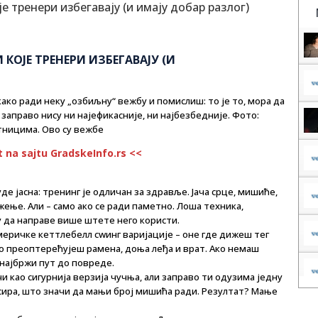
 КОЈЕ ТРЕНЕРИ ИЗБЕГАВАЈУ (И
ако ради неку „озбиљну“ вежбу и помислиш: то је то, мора да
заправо нису ни најефикасније, ни најбезбедније. Фото:
етницима. Ово су вежбе
t na sajtu GradskeInfo.rs <<
де јасна: тренинг је одличан за здравље. Јача срце, мишиће,
ење. Али – само ако се ради паметно. Лоша техника,
 да направе више штете него користи.
америчке кеттлебелл сwинг варијације – оне где дижеш тег
то преоптерећујеш рамена, доња леђа и врат. Ако немаш
 најбржи пут до повреде.
и као сигурнија верзија чучња, али заправо ти одузима једну
нсира, што значи да мањи број мишића ради. Резултат? Мање