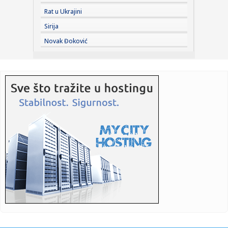
23:38:
Partizan demolirao Tobol, Ilić konačno zadovoljan: Na
Rat u Ukrajini
momente j...
Sirija
23:36:
U Minhenu krenula serijska proizvodnja potpuno
Novak Đoković
električnog BMW-a...
23:35:
Otkriveni detalji pucnjave na američki konzulat; Iza svega
stoji...
23:34:
PRE PAR MESECI SANJALI TITULU, SADA IH SVI DEMOLIRAJU:
Benfika si...
23:33:
Težak udes žene iz BiH: Bmw-om se „zakucala“ u zid, na nju
...
23:33:
Kratak predah od vrućina: Pljuskovi noćas stižu u region,
osvj...
23:33:
Osuđen provalnik iz BiH, branio se da je krao za liječenje
ćer...
23:32:
Potresna poruka Dijane Dilajn o životu i smrti njenog brata:
"Im...
23:31:
Partizan "otkrio" reakciju posle IMT-a: Ilić imao jasnu