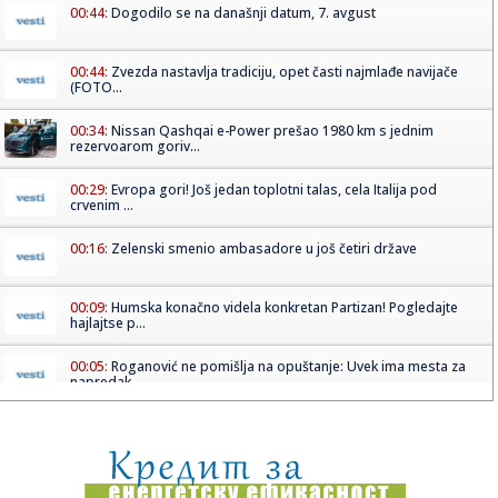
00:44:
Dogodilo se na današnji datum, 7. avgust
00:44:
Zvezda nastavlja tradiciju, opet časti najmlađe navijače
(FOTO...
00:34:
Nissan Qashqai e-Power prešao 1980 km s jednim
rezervoarom goriv...
00:29:
Evropa gori! Još jedan toplotni talas, cela Italija pod
crvenim ...
00:16:
Zelenski smenio ambasadore u još četiri države
00:09:
Humska konačno videla konkretan Partizan! Pogledajte
hajlajtse p...
00:05:
Roganović ne pomišlja na opuštanje: Uvek ima mesta za
napredak...
00:04:
Vukotić ne zna ko je Baba: "Vidim da ga svi hvale"
00:01:
Na današnji dan, 7. avgust