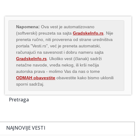
Napomena:
Ova vest je automatizovano
(softverski) preuzeta sa sajta
GradskeInfo.rs
. Nije
preneta ručno, niti proverena od strane uredništva
portala "Vesti.rs", već je preneta automatski,
računajući na savesnost i dobru nameru sajta
GradskeInfo.rs
. Ukoliko vest (članak) sadrži
netačne navode, vređa nekog, ili krši nečija
autorska prava - molimo Vas da nas o tome
ODMAH obavestite
obavestite kako bismo uklonili
sporni sadržaj.
Pretraga
NAJNOVIJE VESTI