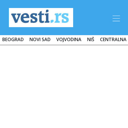
BEOGRAD
NOVI SAD
VOJVODINA
NIŠ
CENTRALNA 