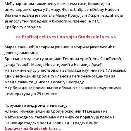
Међународном такмичењу из математике, биологије и
инжењерских наука у Измиру. Фото: UnSplash/Debby Hudson
Златна медаља је припала Марку Крагулју и Искри Гњидић која
је апсолутни победник у биологији, пренео је РТС.
Сребро су освојиле
>> Pročitaj celu vest na sajtu GradskeInfo.rs <<
Мара Станишић, Катарина Јованов, Катарина Јаковљевић и
Јелена Јечменица.
Бронзане медаље су освојиле Теодора Арсић, Ана Савићевић,
Јулија Ђошић, Марија Игњатијевић и Наталија Арсић.
На такмичењу су учествовала 224 млада научника из 17 земаља.
Сви учесници из Србије су чланови Регионалног центра за
младе таленте „Никола Тесла“ у Београду.
У Србији данас променљиво облачно с локалним пљусковима,
температура до 29 степени
Преузмите
андроид
апликацију.
Чланак Гимназијалци из Србије освојили 11 медаља на
међународном такмичењу у Измиру се појављује прво на
Најновије градске вести Нови Сад | Градске инфо.
Nastavak na GradskeInfo.rs...