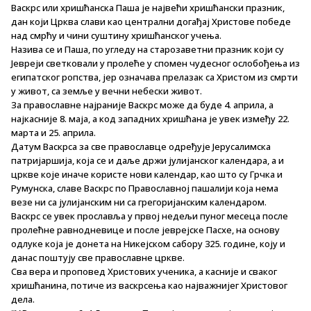
Васкрс или хришћанска Паша је највећи хришћански празник,
дан који Црква слави као централни догађај Христове победе
над смрћу и чини суштину хришћанског учења.
Назива се и Паша, по угледу на старозаветни празник који су
Јевреји светковали у пролеће у спомен чудесног ослобођења из
египатског ропства, јер означава прелазак са Христом из смрти
у живот, са земље у вечни небески живот.
За православне најраније Васкрс може да буде 4. априла, а
најкасније 8. маја, а код западних хришћана је увек између 22.
марта и 25. априла.
Датум Васкрса за све православце одређује Јерусалимска
патријаршија, која се и даље држи јулијанског календара, а и
цркве које иначе користе нови календар, као што су Грчка и
Румунска, славе Васкрс по Православној пашалији која нема
везе ни са јулијанским ни са грегоријанским календаром.
Васкрс се увек прославља у првој недељи пуног месеца после
пролећне равнодневице и после јеврејске Пасхе, на основу
одлуке која је донета на Никејском сабору 325. године, коју и
данас поштују све православне цркве.
Сва вера и проповед Христових ученика, а касније и сваког
хришћанина, потиче из васкрсења као најважнијег Христовог
дела.