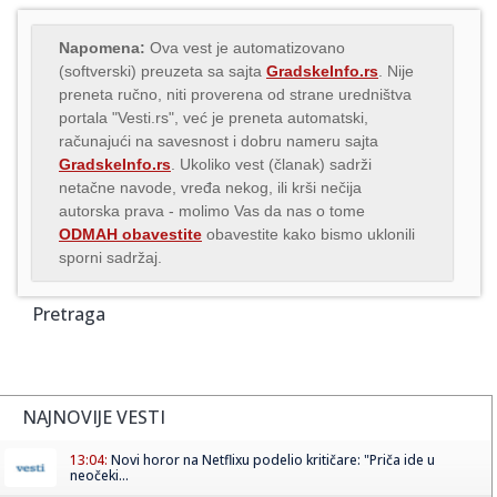
Napomena:
Ova vest je automatizovano
(softverski) preuzeta sa sajta
GradskeInfo.rs
. Nije
preneta ručno, niti proverena od strane uredništva
portala "Vesti.rs", već je preneta automatski,
računajući na savesnost i dobru nameru sajta
GradskeInfo.rs
. Ukoliko vest (članak) sadrži
netačne navode, vređa nekog, ili krši nečija
autorska prava - molimo Vas da nas o tome
ODMAH obavestite
obavestite kako bismo uklonili
sporni sadržaj.
Pretraga
NAJNOVIJE VESTI
13:04:
Novi horor na Netflixu podelio kritičare: "Priča ide u
neočeki...