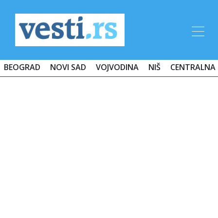
BEOGRAD
NOVI SAD
VOJVODINA
NIŠ
CENTRALNA 