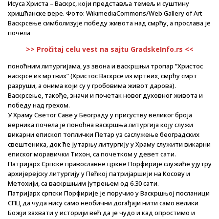
Исуса Христа – Васкрс, који представља темељ и суштину
хришћанске вере. Фото: WikimediaCommons/Web Gallery of Art
Васкрсење симболизује победу живота над смрћу, а прослава је
почела
>> Pročitaj celu vest na sajtu GradskeInfo.rs <<
поноћним литургијама, уз звона и васкршњи тропар ”Христос
васкрсе из мртвих” (Христос Васкрсе из мртвих, смрћу смрт
разруши, а онима који су у гробовима живот дарова).
Васкрсење, такође, значи и почетак новог духовног живота и
победу над грехом.
У Храму Светог Саве у Београду у присуству великог броја
верника почела је поноћна васкршња литургија коју служи
викарни епископ топлички Петар уз саслужење београдских
свештеника, док ће јутарњу литургију у Храму служити викарни
еписког моравички Тихон, са почетком у девет сати.
Патријарх Српске православне цркве Порфирије служиће ујутру
архијерејску литургију у Пећкој патријаршији на Косову и
Метохији, са васкршњим јутрењем од 6.30 сати.
Патријарх српски Порфирије је поручио у Васкршњој посланици
СПЦ да чуда нису само необични догађаји нити само велики
Божји захвати у историји већ да је чудо и кад опростимо и