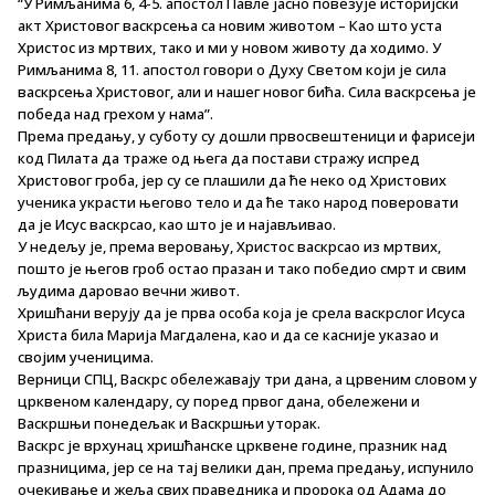
“У Римљанима 6, 4-5. апостол Павле јасно повезује историјски
акт Христовог васкрсења са новим животом – Као што уста
Христос из мртвих, тако и ми у новом животу да ходимо. У
Римљанима 8, 11. апостол говори о Духу Светом који је сила
васкрсења Христовог, али и нашег новог бића. Сила васкрсења је
победа над грехом у нама”.
Према предању, у суботу су дошли првосвештеници и фарисеји
код Пилата да траже од њега да постави стражу испред
Христовог гроба, јер су се плашили да ће неко од Христових
ученика украсти његово тело и да ће тако народ поверовати
да је Исус васкрсао, као што је и најављивао.
У недељу је, према веровању, Христос васкрсао из мртвих,
пошто је његов гроб остао празан и тако победио смрт и свим
људима даровао вечни живот.
Хришћани верују да је прва особа која је срела васкрслог Исуса
Христа била Марија Магдалена, као и да се касније указао и
својим ученицима.
Верници СПЦ, Васкрс обележавају три дана, а црвеним словом у
црквеном календару, су поред првог дана, обележени и
Васкршњи понедељак и Васкршњи уторак.
Васкрс је врхунац хришћанске црквене године, празник над
празницима, јер се на тај велики дан, према предању, испунило
очекивање и жеља свих праведника и пророка од Адама до