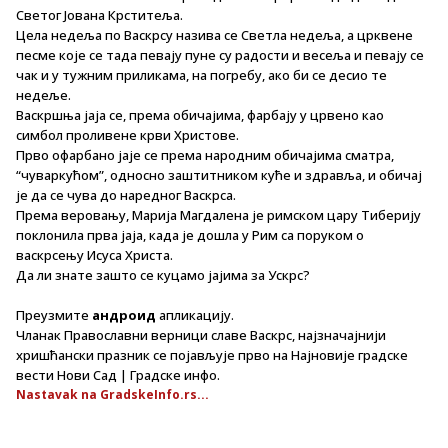
Светог Јована Крститеља.
Цела недеља по Васкрсу назива се Светла недеља, а црквене
песме које се тада певају пуне су радости и весеља и певају се
чак и у тужним приликама, на погребу, ако би се десио те
недеље.
Васкршња јаја се, према обичајима, фарбају у црвено као
симбол проливене крви Христове.
Прво офарбано јаје се према народним обичајима сматра,
“чуваркућом”, односно заштитником куће и здравља, и обичај
је да се чува до наредног Васкрса.
Према веровању, Марија Магдалена је римском цару Тиберију
поклонила прва јаја, када је дошла у Рим са поруком о
васкрсењу Исуса Христа.
Да ли знате зашто се куцамо јајима за Ускрс?
Преузмите
андроид
апликацију.
Чланак Православни верници славе Васкрс, најзначајнији
хришћански празник се појављује прво на Најновије градске
вести Нови Сад | Градске инфо.
Nastavak na GradskeInfo.rs...