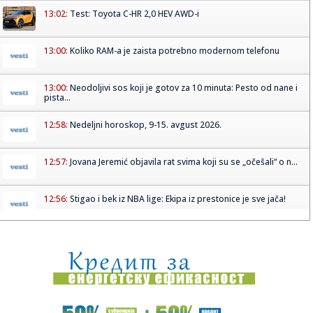
13:02:
Test: Toyota C-HR 2,0 HEV AWD-i
13:00:
Koliko RAM-a je zaista potrebno modernom telefonu
13:00:
Neodoljivi sos koji je gotov za 10 minuta: Pesto od nane i
pista...
12:58:
Nedeljni horoskop, 9-15. avgust 2026.
12:57:
Jovana Jeremić objavila rat svima koji su se „očešali“ o n...
12:56:
Stigao i bek iz NBA lige: Ekipa iz prestonice je sve jača!
12:55:
Vučić: "Radimo sve da olakšamo užasno težak život Srbima
na...
12:51:
Rukometni savez Srbije više ne postoji
12:50:
Avokado svakodnevno "menja pol", a naučnici konačno