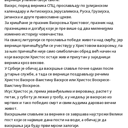
Васкрс, поред верника СПЦ, прослављају по јулијанском
каленадару и Антиохијска, Јерусалимска, Руска, Грузијска,
Јапанска и друге православне цркве.
За хришћане је празник Васкрсења Христовог, празник над
празницима и догађај који је пре више од два миленијума
изменио историју човечанства.
На свакој литургији се прославља победе живота над смрћу, јер
верници причешћујући се учествују у Христовом васкрсењу, па
за њих причешће није само симболичан обред већ начин на
који васкрсли Христос остаје жив и присутан у заједници
верника кроз векове.
У Србији је обичај да васкршње славље почне одмах после
јутарње службе, а тада се верници поздрављају речима
Христос Васкрсе-Ваистину Васкрсе или Христос Воскресе-
Ваистину Воскресе.
Исус Христос је, према јеванђељима и веровању, распет у
петак, у суботу је лежао у гробу, а у недељу је васкрсао из
мртвих и тако победио смрт и свим људима даровао вечни
живот.
Васкршњим слављем за вернике се завршава најстрожи Велики
пост који се највише дана пости на води, а обичај је да
васкршња јаја буду први мрсни залогаји.