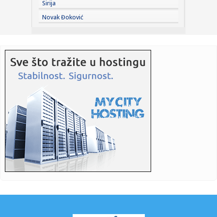
Sirija
12:34:
Đedović Handanović: Nizak vodostaj Dunava stvara
Novak Đoković
izazove, situ...
12:33:
ZVEZDIN LJUBIMAC OTVORIO DUŠU POSLE DESET GODINA:
Hvalio Tajsa, ...
12:33:
Albanija reagovala na izjavu Zelenskog: Izjednačavanje
Kosova s ...
12:32:
Srbija protiv Finske za medalju i lep kraj EP
12:30:
Novo upozorenje RHMZ: Neka se spremi ovaj deo Srbije,
danas ih ...
12:30:
VIDEO: Novi AI četbot zapravo je jedan premoreni čovek
koji ru...
12:23:
Šta su Crnogorci za patrijarha Porfirija?
12:22:
Vučić: "Hvala vatrogascima, stambena naselja nisu
ugrožena"; "...