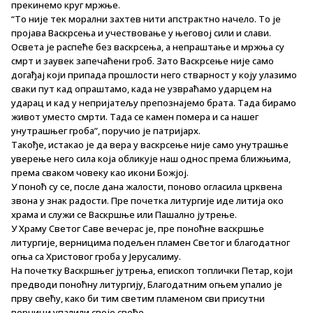
прекинемо круг мржње.
“То није тек морални захтев нити апстрактно начело. То је
пројава Васкрсења и учествовање у његовој сили и слави.
Освета је распеће без васкрсења, а непраштање и мржња су
смрт и заувек запечаћени гроб. Зато Васкрсење није само
догађај који припада прошлости него стварност у коју улазимо
сваки пут кад опраштамо, када не узвраћамо ударцем на
ударац и кад у непријатељу препознајемо брата. Тада бирамо
живот уместо смрти. Тада се камен помера и са нашег
унутрашњег гроба”, поручио је патријарх.
Такође, истакао је да вера у васкрсење није само унутрашње
уверење него сила која обликује наш однос према ближњима,
према сваком човеку као икони Божјој.
У поноћ су се, после дана жалости, поново огласила црквена
звона у знак радости. Пре почетка литургије иде литија око
храма и служи се Васкршње или Пашално јутрење.
У Храму Светог Саве вечерас је, пре поноћне васкршње
литургије, верницима подељен пламен Светог и благодатног
огња са Христовог гроба у Јерусалиму.
На почетку Васкршњег јутрења, епископ топлички Петар, који
предводи поноћну литургију, Благодатним огњем упалио је
прву свећу, како би тим светим пламеном сви присутни
верници упалили своје свеће.