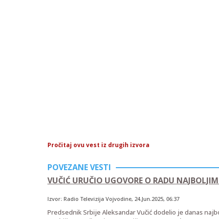
Pročitaj ovu vest iz drugih izvora
POVEZANE VESTI
VUČIĆ URUČIO UGOVORE O RADU NAJBOLJIM
Izvor:
Radio Televizija Vojvodine
,
24.Jun.2025
, 06:37
Predsednik Srbije Aleksandar Vučić dodelio je danas najbo