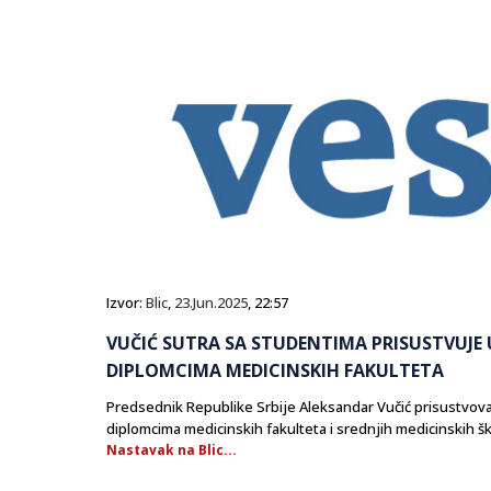
Izvor:
Blic
,
23.Jun.2025
, 22:57
VUČIĆ SUTRA SA STUDENTIMA PRISUSTVUJ
DIPLOMCIMA MEDICINSKIH FAKULTETA
Predsednik Republike Srbije Aleksandar Vučić prisustvova
diplomcima medicinskih fakulteta i srednjih medicinskih ško
Nastavak na Blic...