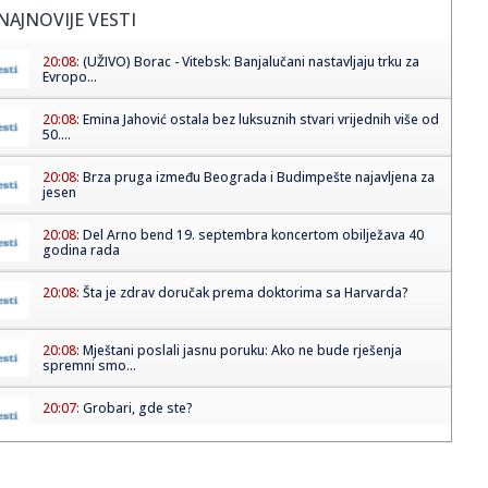
NAJNOVIJE VESTI
20:08:
(UŽIVO) Borac - Vitebsk: Banjalučani nastavljaju trku za
Evropo...
20:08:
Emina Jahović ostala bez luksuznih stvari vrijednih više od
50....
20:08:
Brza pruga između Beograda i Budimpešte najavljena za
jesen
20:08:
Del Arno bend 19. septembra koncertom obilježava 40
godina rada
20:08:
Šta je zdrav doručak prema doktorima sa Harvarda?
20:08:
Mještani poslali jasnu poruku: Ako ne bude rješenja
spremni smo...
20:07:
Grobari, gde ste?
20:07:
Poznati NBA analitičar o Filadelfiji: "Ne znam gde se Braun
ukla...