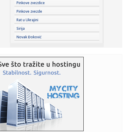
19:54:
Dejvis i Vašington – odložena važna odluka
Pinkove zvezdice
Pinkove zvezde
19:53:
Novi Skaj podaci stigli u Srbiju, Evrodžast pokreće akciju
Rat u Ukrajini
"Let...
Sirija
19:52:
Šta je policija pronašla u spavaćoj sobi Majkla Džeksona?
Novak Đoković
Biv...
19:51:
Partizan ostao bez još jednog pojačanja
19:48:
Italijani odbijeni; Sud odlučio: Nisu oštećeni u požaru u
Kra...
19:46:
Da li vredi kupiti "Fiću" bez krova? – Fiat 500C | Auto Test
P...
19:44:
Evo kakvo je stanje na granicama: Putnička vozila čekaju tri
sa...
19:44:
SVE JE DOGOVORENO PREKO MARINA: Agent otkrio šta se
dešavalo iz...
19:42:
Automobili na granicama čekaju od tri sata do 20 minuta