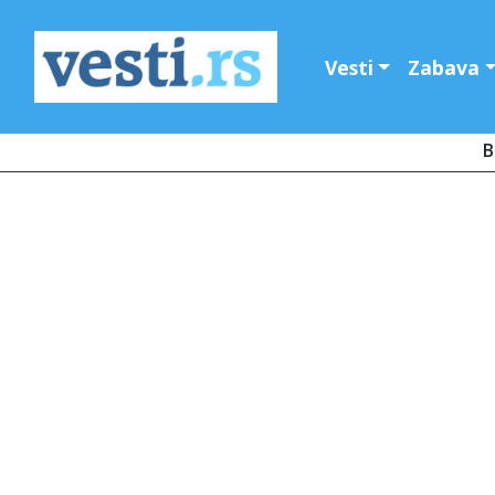
Vesti
Zabava
B