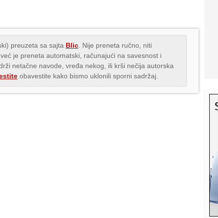
ki) preuzeta sa sajta
Blic
. Nije preneta ručno, niti
 već je preneta automatski, računajući na savesnost i
adrži netačne navode, vređa nekog, ili krši nečija autorska
stite
obavestite kako bismo uklonili sporni sadržaj.