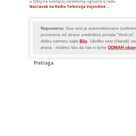
u Srbiji na svečanoj ceremoniji ugovore o radu.
Nastavak na Radio Televizija Vojvodine...
Napomena:
Ova vest je automatizovano (softvers
proverena od strane uredništva portala "Vesti.rs",
dobru nameru sajta
Blic
. Ukoliko vest (članak) s
prava - molimo Vas da nas o tome
ODMAH obave
Pretraga