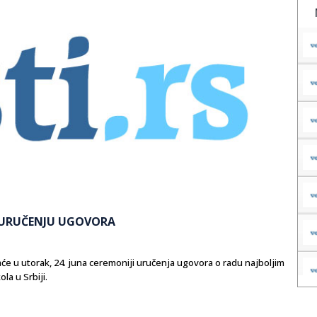
E URUČENJU UGOVORA
će u utorak, 24. juna ceremoniji uručenja ugovora o radu najboljim
la u Srbiji.