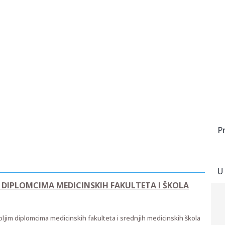
P
U
 DIPLOMCIMA MEDICINSKIH FAKULTETA I ŠKOLA
ljim diplomcima medicinskih fakulteta i srednjih medicinskih škola