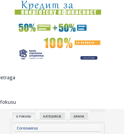
20:04:
Kostić predstavljen u Ajndhovenu: Kada je stigao poziv,
odmah sa...
20:00:
Iran priprema zakon koji bi neprijateljskim brodovima
zabranio pr...
20:00:
Počela inspekcijska kontrola neracionalne potrošnje vode
u Br...
20:00:
Tukovi poslije godina straha dobili zaštitu: Zid čuva
naselje o...
20:00:
Mještani blokirali magistralni put i poslali jasnu poruku:
retraga
"Na 4...
20:00:
Veliki proizvođač telefona na "crnoj listi"
 fokusu
20:00:
(SASTAVI) ILIĆ OTVORIO KARTE: Jedna stvar odmah upada
u oči pre...
U FOKUSU
KATEGORIJE
ARHIVA
19:59:
Zelenski presekao: Smenjeni su
Coronavirus