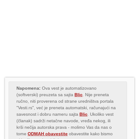
Napomena:
Ova vest je automatizovano
(softverski) preuzeta sa sajta
Blic
. Nije preneta
ručno, niti proverena od strane uredništva portala
"Vesti.rs", već je preneta automatski, računajući na
savesnost i dobru nameru sajta
Blic
. Ukoliko vest
(članak) sadrži netačne navode, vređa nekog, ili
krši nečija autorska prava - molimo Vas da nas o
tome
ODMAH obavestite
obavestite kako bismo