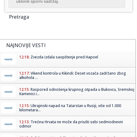
uklonili sporni sadržaj.
Pretraga
NAJNOVIJE VESTI
12:18:
Zvezda izdala saopštenje pred Hapoel
12:17:
Vikend kontrola u Kikindi: Deset vozača zadržano zbog
alkohola ...
12:15:
Raspored odnošenja krupnog otpada u Bukovcu, Sremskoj
Kamenici i...
12:15:
Ukrajinski napad na Tatarstan u Rusiji, više od 1.000
kilometara...
12:13:
Trećina Hrvata ne može da priušti sebi sedmodnevni
odmor