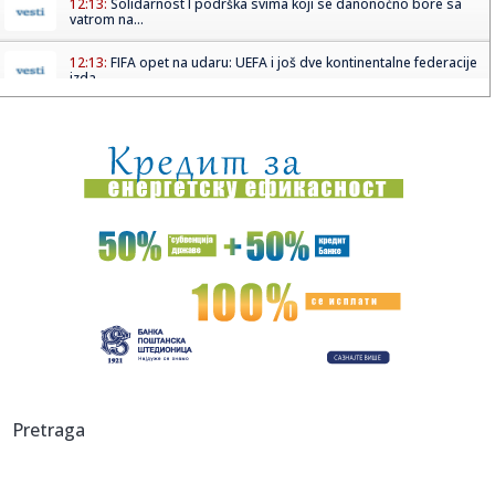
12:13:
Solidarnost I podrška svima koji se danonoćno bore sa
vatrom na...
12:13:
FIFA opet na udaru: UEFA i još dve kontinentalne federacije
izda...
12:11:
Ukrajinci izabrali kome najviše veruju: Zelenski ni drugi, ni
tr...
12:05:
VIDEO: Test Volvo ES90
12:05:
U Nemačkoj pronađena tisa stara više od 1.100 godina
12:02:
Crno-bele kombinacije ponovo su u trendu: Evo kako ćemo
ih nosit...
12:02:
ZVEZDA IZDALA VAŽNO UPOZORENJE: Navijači pred Hapoel
moraju da ...
12:02:
Zatražen pritvor ženi iz Bosanske Krupe: Slijepom mužu
Pretraga
pucala ...
12:02:
Šakal ugrizao ženu u Rumuniji, spasili je mještani