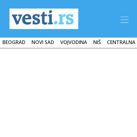
BEOGRAD
NOVI SAD
VOJVODINA
NIŠ
CENTRALNA 