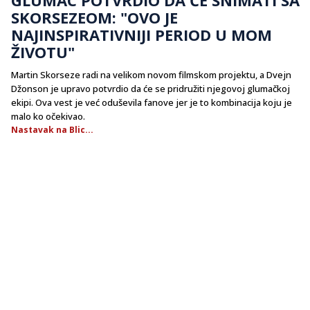
SKORSEZEOM: "OVO JE
NAJINSPIRATIVNIJI PERIOD U MOM
ŽIVOTU"
Martin Skorseze radi na velikom novom filmskom projektu, a Dvejn
Džonson je upravo potvrdio da će se pridružiti njegovoj glumačkoj
ekipi. Ova vest je već oduševila fanove jer je to kombinacija koju je
malo ko očekivao.
Nastavak na Blic...