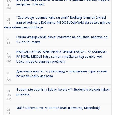
PO
inicijative o Ukrajini
LIT
IKA
"Ceo svet je razumeo kako su umrli" Roditelji formirali živi zid
VE
ispred bolnice u Kočanima, NE DOZVOLJAVAJU da se tela njihove
STI
dece odnesu na obdukciju
Forum kragujevackih skola: Pozivamo na obustavu nastave od
VE
17. do 19. marta
STI
NAPISALI OPROŠTAJNO PISMO, SPREMILI NOVAC ZA SAHRANU,
HR
PA POPILI LEKOVE Sutra sahrana muškarca koji se ubio kod
ON
IKA
Užica, njegova supruga preživela
Дан након протеста у Београду – смиривање страсти или
RE
почетак нових изазова
GI
ON
Topom ste udarili na ljubav, ko ste vi?: Studenti u blokadi nakon
HR
protesta
ON
IKA
Vučić: Daćemo sve za pomoć braći u Severnoj Makedoniji
VE
STI