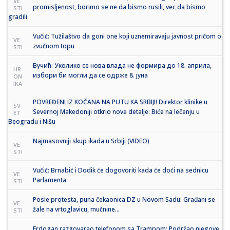
VE
promisljenost, borimo se ne da bismo rusili, vec da bismo
STI
gradili
Vučić: Tužilaštvo da goni one koji uznemiravaju javnost pričom o
VE
zvučnom topu
STI
Вучић: Уколико се нова влада не формира до 18. априла,
HR
избори би могли да се одрже 8. јуна
ON
IKA
POVREĐENI IZ KOČANA NA PUTU KA SRBIJI! Direktor klinike u
SV
Severnoj Makedoniji otkrio nove detalje: Biće na lečenju u
ET
Beogradu i Nišu
Najmasovniji skup ikada u Srbiji (VIDEO)
VE
STI
Vučić: Brnabić i Dodik će dogovoriti kada će doći na sednicu
VE
Parlamenta
STI
Posle protesta, puna čekaonica DZ u Novom Sadu: Građani se
VE
žale na vrtoglavicu, mučnine…
STI
Erdogan razgovarao telefonom sa Trampom: Podržao njegove