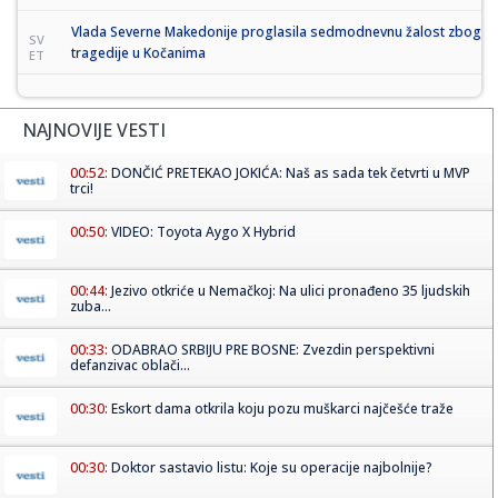
Vlada Severne Makedonije proglasila sedmodnevnu žalost zbog
SV
tragedije u Kočanima
ET
NAJNOVIJE VESTI
00:52:
DONČIĆ PRETEKAO JOKIĆA: Naš as sada tek četvrti u MVP
trci!
00:50:
VIDEO: Toyota Aygo X Hybrid
00:44:
Jezivo otkriće u Nemačkoj: Na ulici pronađeno 35 ljudskih
zuba...
00:33:
ODABRAO SRBIJU PRE BOSNE: Zvezdin perspektivni
defanzivac oblači...
00:30:
Eskort dama otkrila koju pozu muškarci najčešće traže
00:30:
Doktor sastavio listu: Koje su operacije najbolnije?