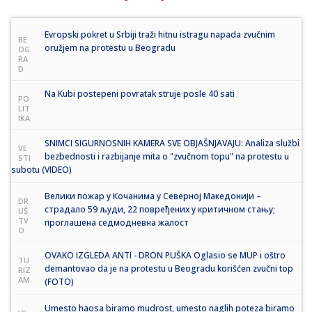
Evropski pokret u Srbiji traži hitnu istragu napada zvučnim
BE
oružjem na protestu u Beogradu
OG
RA
D
Na Kubi postepeni povratak struje posle 40 sati
PO
LIT
IKA
SNIMCI SIGURNOSNIH KAMERA SVE OBJAŠNJAVAJU: Analiza službi
VE
bezbednosti i razbijanje mita o "zvučnom topu" na protestu u
STI
subotu (VIDEO)
Вeлики пожар у Кочанима у Северној Македонији –
DR
страдало 59 људи, 22 повређених у критичном стању;
UŠ
TV
проглашена седмодневна жалост
O
OVAKO IZGLEDA ANTI - DRON PUŠKA Oglasio se MUP i oštro
TU
demantovao da je na protestu u Beogradu korišćen zvučni top
RIZ
AM
(FOTO)
Umesto haosa biramo mudrost, umesto naglih poteza biramo