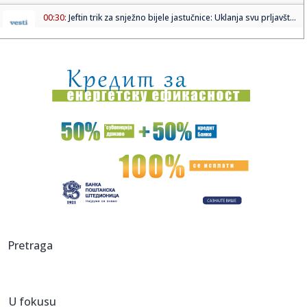
00:30:
Jeftin trik za snježno bijele jastučnice: Uklanja svu prljavšt...
00:30:
"Svi radovi umetnice Maje Marinković": Fotografije
arhivirane na...
00:26:
Zbog poplava evakuisane hiljade ljudi na Havajima
00:15:
Napad dronovima kod aerodroma u Bagdadu: Gađana
strateška baza!
00:15:
ZVEZDA KAO EVROPSKI VELIKAN, A ONDA – POTOP: Đurović
otkrio ...
00:13:
Partizan kao gost počistio Zvezdu u odbojkaškom derbiju!
00:10:
"Peaky Blinders" ide dalje: Planirana nova serija
Pretraga
00:09:
Nestašica mlaznog goriva: Avio-kompanije spremaju krizne
scenari...
U fokusu