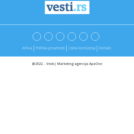
23:48:
Poznati odaju počast Čaku Norisu: "Kada se rodio, Čak
Noris je...
23:43:
GALAMA NA KONFERENCIJI: Sašu Obradovića definitivno
revoltirao ...
23:41:
Zvezda imala PAO, pa sve prosula za 10 minuta! Pogledajte
hajlajt...
Arhiva
Politika privatnosti
Uslovi korišćenja
Kontakt
23:37:
PORAZ KOJI JE (PRE)SKUPO KOŠTAO ZVEZDU: Crveno-beli
doživeli st...
@2022. -
Vesti
|
Marketing agencija
ApaOne
23:37:
Oldtajmeri koje morate videti u Ekspo 2027 Plejgraundu
23:37:
VIDEO: Sajam automobila Beograd 2026
23:36:
Zvezdu čeka pakao! Nova tabela Evrolige izgleda haotično -
neza...
23:36:
Prolaznik u Njemačkoj pronašao 35 ljudskih zuba na
pločniku, p...