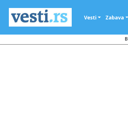
Vesti
Zabava
B