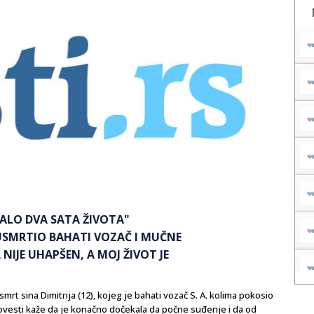
STALO DVA SATA ŽIVOTA"
 USMRTIO BAHATI VOZAČ I MUČNE
NIJE UHAPŠEN, A MOJ ŽIVOT JE
mrt sina Dimitrija (12), kojeg je bahati vozač S. A. kolima pokosio
povesti kaže da je konačno dočekala da počne suđenje i da od