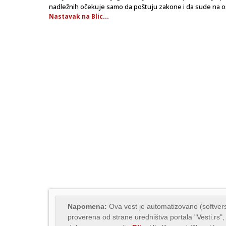
nadležnih očekuje samo da poštuju zakone i da sude na 
Nastavak na Blic...
Napomena:
Ova vest je automatizovano (softvers
proverena od strane uredništva portala "Vesti.rs",