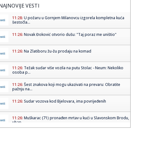
NAJNOVIJE VESTI
11:28:
U požaru u Gornjem Milanovcu izgorela kompletna kuća
šestočla...
11:26:
Novak Đoković otvorio dušu: "Taj poraz me uništio"
11:26:
Na Zlatiboru žu-žu prodaju na komad
11:26:
Težak sudar više vozila na putu Stolac - Neum: Nekoliko
osoba p...
11:26:
Šest znakova koji mogu ukazivati na prevaru: Obratite
pažnju na...
11:26:
Sudar vozova kod Bjelovara, ima povrijeđenih
11:26:
Muškarac (71) pronađen mrtav u kući u Slavonskom Brodu,
uhap...
11:26:
Astronomi prvi put ispratili eksplozivnu smrt ogromne
zvijezde go...