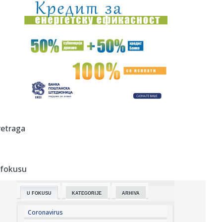
11:26:
Katić nakon pucnjava: Ljudi su s pravom zabrinuti, i ja sam
kao ...
11:25:
Vučević srušio laži o "Sarajevo safariju"; Poslao poruku:
"Vu...
11:22:
Amerikanci očekuju skoro razrešenje: Dogovor o
Ormuskom moreuzu...
11:19:
Vučić dočekao Zelenskog: Prijem uz najviše počasti ispred
Pa...
11:19:
Nastavak konstitutivne sednice Skupštine Kosova i nakon
retraga
isteka u...
11:15:
Neil Young objavio naslovnu pesmu sa novog albuma
‘Second Song...
 fokusu
11:15:
Šok otkriće u stanu Saše Vidića: Pronađen rukopis knjige
koj...
U FOKUSU
KATEGORIJE
ARHIVA
11:10:
Lozano na pozajmici u Galaksiju
Coronavirus