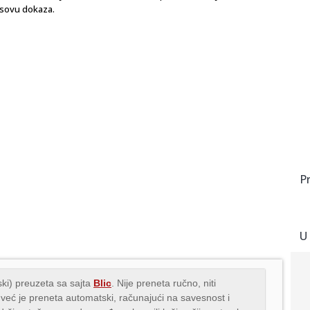
osovu dokaza.
P
U
ki) preuzeta sa sajta
Blic
. Nije preneta ručno, niti
 već je preneta automatski, računajući na savesnost i