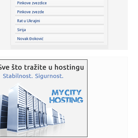
11:04:
Данас се ово не ради у кући: Срби ...
Pinkove zvezdice
Pinkove zvezde
11:03:
Svečani doček za Zelenskog ispred Palate Srbija, sledi
Rat u Ukrajini
sastanak...
Sirija
11:01:
Prepoznali glas Barta Simpsona u avionu, a onda joj dali
Novak Đoković
mikrofon...
11:01:
Unapređena Mahindra Scorpio-N
11:00:
Zatvara se put Gaj–Kajtasovo, saobraćaj se preusmerava
na alte...
10:58:
Берза винила, компакт-дискова, ...
10:59:
Javna rasprava o GUP-u Niša danas u Oficirskom domu:
Šta donosi...
10:58:
ŽELEZNIČAR VEZAO KOKOVIĆA DO 2028: Trener koji je
ispisao isto...
10:57:
Obustavljen saobraćaj između Gaja i Šumarka zbog
požara u Del...