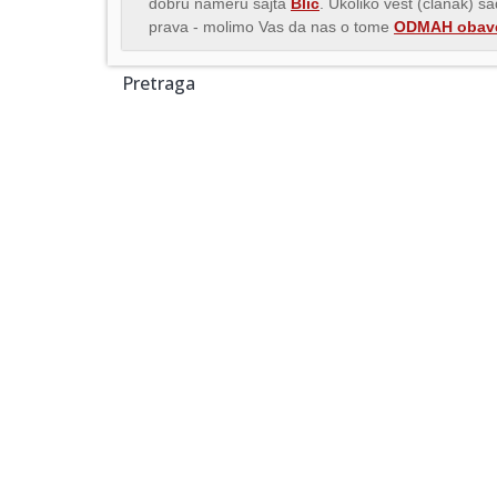
dobru nameru sajta
Blic
. Ukoliko vest (članak) s
prava - molimo Vas da nas o tome
ODMAH obave
Pretraga