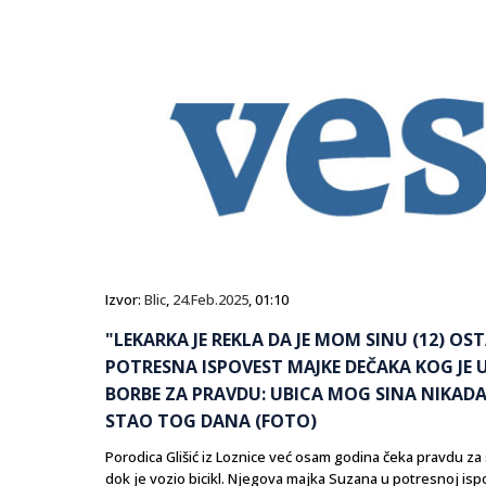
Izvor:
Blic
,
24.Feb.2025
, 01:10
"LEKARKA JE REKLA DA JE MOM SINU (12) O
POTRESNA ISPOVEST MAJKE DEČAKA KOG JE
BORBE ZA PRAVDU: UBICA MOG SINA NIKADA 
STAO TOG DANA (FOTO)
Porodica Glišić iz Loznice već osam godina čeka pravdu za s
dok je vozio bicikl. Njegova majka Suzana u potresnoj is