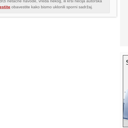
adrži netačne navode, vređa nekog, ili krši nečija autorska
stite
obavestite kako bismo uklonili sporni sadržaj.