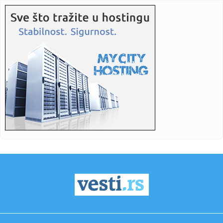
17:05:
Колико дуго може да стоји отворена ...
17:06:
Прва помоћ одојчади и малој деци: ...
17:06:
Plan ostaje isti – bojkot!
17:06:
"Orlići" se porazom oprostili od EP u Beogradu
17:05:
70 miliona dinara za program „Domaći kvalitet“
17:04:
Gase se prvi tim i omladinci Dinama Jug
17:04:
Zlostavljanje i silovanje regrutkinja u britanskoj vojnoj
školi:...
17:02:
Šta ćemo voziti za deset godina: Dizelaši će nestati iz
ponud...