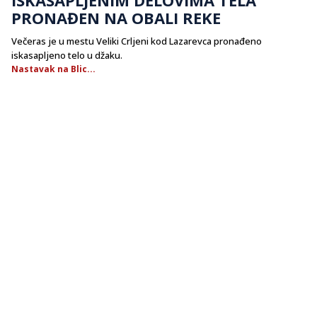
PRONAĐEN NA OBALI REKE
Večeras je u mestu Veliki Crljeni kod Lazarevca pronađeno
iskasapljeno telo u džaku.
Nastavak na Blic...