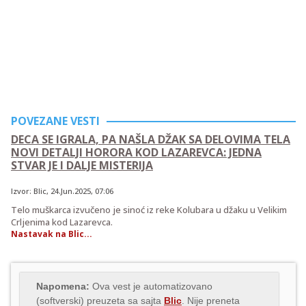
POVEZANE VESTI
DECA SE IGRALA, PA NAŠLA DŽAK SA DELOVIMA TELA
NOVI DETALJI HORORA KOD LAZAREVCA: JEDNA
STVAR JE I DALJE MISTERIJA
Izvor:
Blic
,
24.Jun.2025
, 07:06
Telo muškarca izvučeno je sinoć iz reke Kolubara u džaku u Velikim
Crljenima kod Lazarevca.
Nastavak na Blic...
Napomena:
Ova vest je automatizovano
(softverski) preuzeta sa sajta
Blic
. Nije preneta