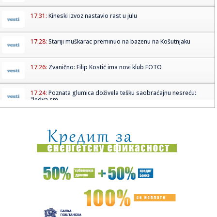
17:31:
Kineski izvoz nastavio rast u julu
17:28:
Stariji muškarac preminuo na bazenu na Košutnjaku
17:26:
Zvanično: Filip Kostić ima novi klub FOTO
17:24:
Poznata glumica doživela tešku saobraćajnu nesreću:
"Jedva sm...
17:21:
Blokaderka iz Novog Sada čestitala Hrvatima na etničkom
či...
17:20:
Kako pametno isplanirati budžet za putovanje u
inostranstvo bez ...
17:19:
Najbolji rang u istoriji Banjaluke: Sara Mikača igra tenis
živo...
17:19:
Dječak pojeo sir pa preminuo nakon devet godina
provedenih u kom...