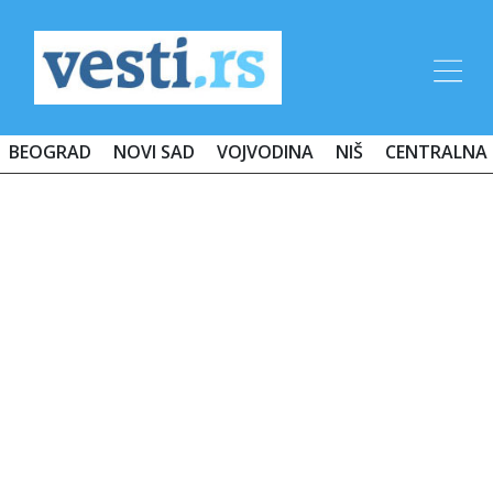
BEOGRAD
NOVI SAD
VOJVODINA
NIŠ
CENTRALNA 