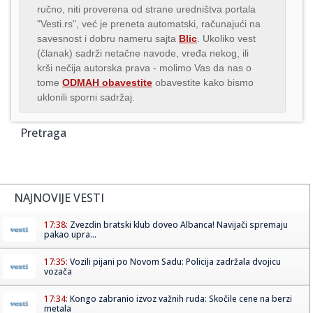
ručno, niti proverena od strane uredništva portala
"Vesti.rs", već je preneta automatski, računajući na
savesnost i dobru nameru sajta
Blic
. Ukoliko vest
(članak) sadrži netačne navode, vređa nekog, ili
krši nečija autorska prava - molimo Vas da nas o
tome
ODMAH obavestite
obavestite kako bismo
uklonili sporni sadržaj.
Pretraga
NAJNOVIJE VESTI
17:38:
Zvezdin bratski klub doveo Albanca! Navijači spremaju
pakao upra...
17:35:
Vozili pijani po Novom Sadu: Policija zadržala dvojicu
vozača
17:34:
Kongo zabranio izvoz važnih ruda: Skočile cene na berzi
metala