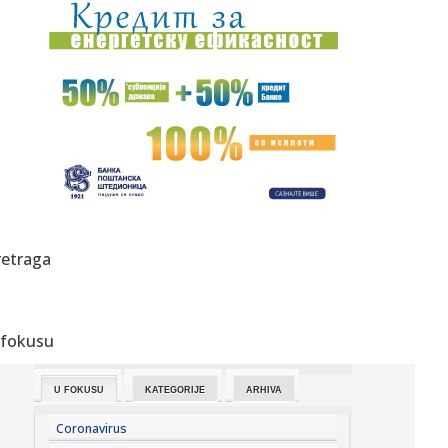
23:51:
PARTIZAN TRLJA RUKE: Transfer Saše Lukića doneo crno-
belima 300...
23:48:
Otišao iz Arsenala pre nego što su podigli trofej – vratio
se...
23:47:
Srpkinje pronašle novčanik u Čanju, pa uradile nešto što je
...
23:46:
Detalji drame na nemačkom aerodromu: Vozač nogom
izbacio dron s...
23:42:
Kraj za Aleksandru i Anu: Eliminisane već na startu
retraga
23:35:
"Nema lakih utakmica, ali mi smo Vojvodina"
 fokusu
23:33:
Ribakina sigurna u Torontu
U FOKUSU
KATEGORIJE
ARHIVA
23:32:
Brenin potez posle pada razbesneo javnost: Devojka joj
pružila r...
Coronavirus