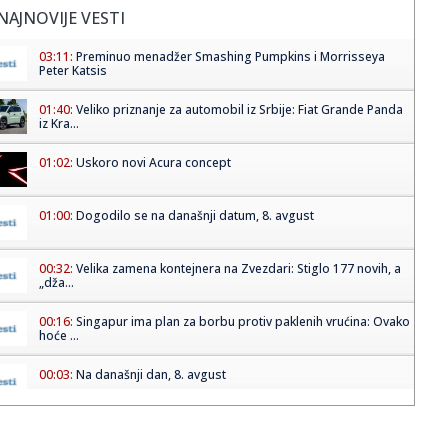
NAJNOVIJE VESTI
03:11:
Preminuo menadžer Smashing Pumpkins i Morrisseya
Peter Katsis
01:40:
Veliko priznanje za automobil iz Srbije: Fiat Grande Panda
iz Kra...
01:02:
Uskoro novi Acura concept
01:00:
Dogodilo se na današnji datum, 8. avgust
00:32:
Velika zamena kontejnera na Zvezdari: Stiglo 177 novih, a
„dža...
00:16:
Singapur ima plan za borbu protiv paklenih vrućina: Ovako
hoće ...
00:03:
Na današnji dan, 8. avgust
00:03:
Volkswagen menja poslovnu strategiju u SAD