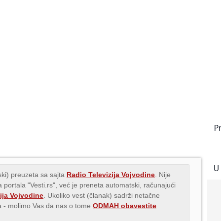
P
U
ki) preuzeta sa sajta
Radio Televizija Vojvodine
. Nije
 portala "Vesti.rs", već je preneta automatski, računajući
ija Vojvodine
. Ukoliko vest (članak) sadrži netačne
ava - molimo Vas da nas o tome
ODMAH obavestite