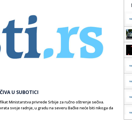
ČIVA U SUBOTICI
rtifikat Ministarstva privrede Srbije za ručno oštrenje sečiva.
 vrata svoje radnje, u gradu na severu Bačke neće biti nikoga da