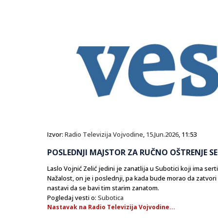
Izvor:
Radio Televizija Vojvodine
,
15.Jun.2026
, 11:53
POSLEDNJI MAJSTOR ZA RUČNO OŠTRENJE SE
Laslo Vojnić Zelić jedini je zanatlija u Subotici koji ima se
Nažalost, on je i poslednji, pa kada bude morao da zatvori
nastavi da se bavi tim starim zanatom.
Pogledaj vesti o:
Subotica
Nastavak na Radio Televizija Vojvodine...