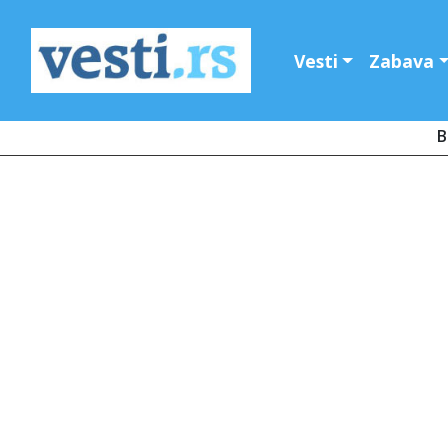
Vesti
Zabava
B