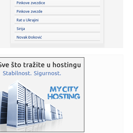
23:29:
Američki Senat usvojio zakon o sankcijama Rusiji usmjeren
Pinkove zvezdice
na ene...
Pinkove zvezde
23:27:
Hitno se oglasili Rusi: "Provokacija!"
Rat u Ukrajini
Sirija
23:25:
MUP: Aktivna četiri veća požara, najveći izbio u mestu
Novak Đoković
Šumar...
23:24:
Ako ste planirali da kupite polovan automobil u Nemačkoj,
pogled...
23:22:
KAKVA PORUKA PRED NASTAVAK SEZONE: Srbija nadigrala
Rusiju posle ...
23:21:
Nestao nakit vrijedan 10.000 evra: Snimak otkrio krajnje
neobičn...
23:21:
Krvoproliće u Gracu: Turčin izbo muškarca iz BiH i još
dvojic...
23:21:
Španija od subote uvodi kontrole za putnike iz Italije: Evo
šta...
23:21:
Pucano na vilu bogatog srpskog trgovca nekretninama u
Minhenu