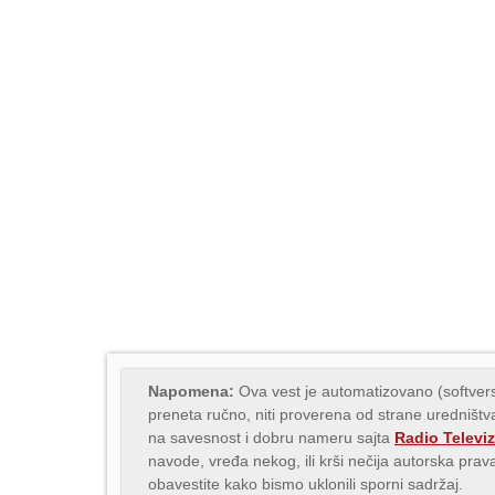
Napomena:
Ova vest je automatizovano (softvers
preneta ručno, niti proverena od strane uredništva
na savesnost i dobru nameru sajta
Radio Televiz
navode, vređa nekog, ili krši nečija autorska pr
obavestite kako bismo uklonili sporni sadržaj.