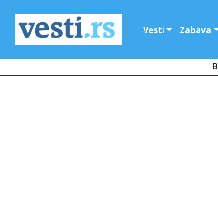
Vesti
Zabava
B