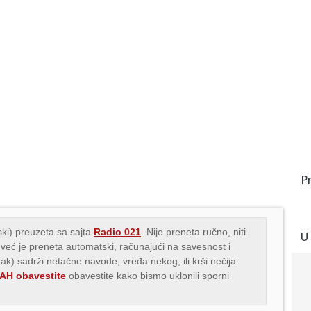
P
ki) preuzeta sa sajta
Radio 021
. Nije preneta ručno, niti
U
 već je preneta automatski, računajući na savesnost i
nak) sadrži netačne navode, vređa nekog, ili krši nečija
H obavestite
obavestite kako bismo uklonili sporni