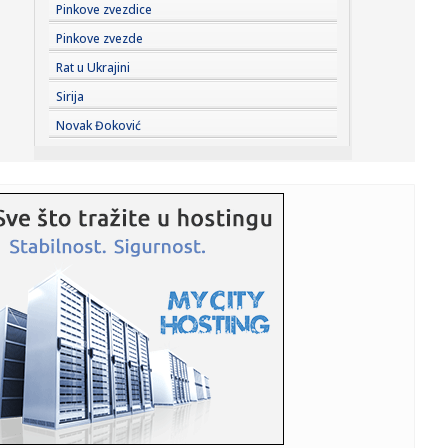
00:01:
Na današnji dan, 7. avgust
Pinkove zvezdice
Pinkove zvezde
23:59:
U predgrađu Damaska podignut autobus u vazduh, dve
Rat u Ukrajini
osobe poginul...
Sirija
23:55:
ROMAŠČENKO POSLE POTOPA U HUMSKOJ: Jedna stvar
Novak Đoković
posebno ga je ra...
23:54:
Aleksić: "Nemamo čega da se plašimo u Kazahstanu"
VIDEO
23:48:
Trener Tobola: "Hteli smo da Partizan napada po krilu"
23:47:
Škoda Peaq u serijskoj proizvodnji
23:44:
"Mesi bi bio Pikaso" VIDEO
23:41:
Marinović nakon pobjede: Zaslužili smo još koji gol, ali
svaka...
23:41:
Može li ljetna avantura ipak nekako prerasti u ozbiljnu
vezu?