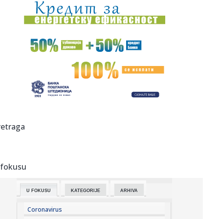
00:44:
Dogodilo se na današnji datum, 7. avgust
00:44:
Zvezda nastavlja tradiciju, opet časti najmlađe navijače
(FOTO...
00:34:
Nissan Qashqai e-Power prešao 1980 km s jednim
rezervoarom goriv...
00:29:
Evropa gori! Još jedan toplotni talas, cela Italija pod
crvenim ...
00:16:
Zelenski smenio ambasadore u još četiri države
retraga
00:09:
Humska konačno videla konkretan Partizan! Pogledajte
hajlajtse p...
 fokusu
00:05:
Roganović ne pomišlja na opuštanje: Uvek ima mesta za
napredak...
U FOKUSU
KATEGORIJE
ARHIVA
00:04:
Vukotić ne zna ko je Baba: "Vidim da ga svi hvale"
Coronavirus