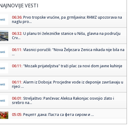
NAJNOVIJE VESTI
06:36:
Prvo tropske vrućine, pa grmljavina: RHMZ upozorava na
naglu pro...
06:32:
U planu tri železničke stanice u Nišu, glavna na području
Crv...
06:11:
Vlasnici poručili: "Nova Željezara Zenica nikada nije bila na
...
06:11:
"Mozaik prijateljstva" traži plac za novi dom javne kuhinje
06:11:
Alarm iz Doboja: Procjedne vode iz deponije završavaju u
rijeci ...
06:01:
Streljaštvo: Pančevac Aleksa Rakonjac osvojio zlato i
srebro na...
05:05:
Рецепт дана: Паста са фета сиром и ...
01:21:
Mercedes-AMG GT 53 4-Door Coupe