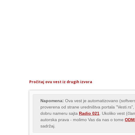
Pročitaj ovu vest iz drugih izvora
Napomena:
Ova vest je automatizovano (softvers
proverena od strane uredništva portala "Vesti.rs",
dobru nameru sajta
Radio 021
. Ukoliko vest (čla
autorska prava - molimo Vas da nas o tome
ODMA
sadržaj.