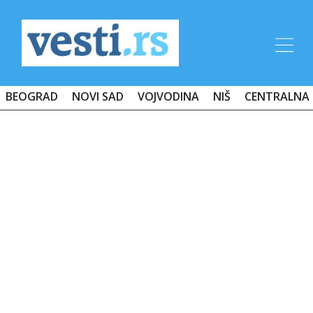
BEOGRAD
NOVI SAD
VOJVODINA
NIŠ
CENTRALNA 