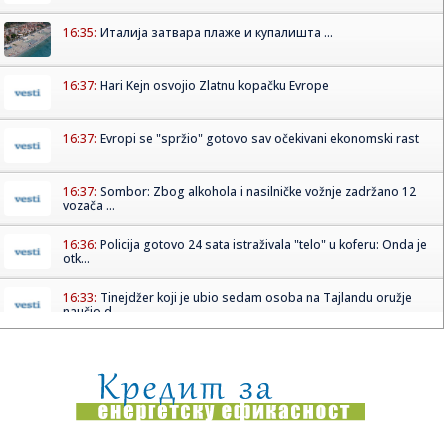
16:35:
Италија затвара плаже и купалишта ...
16:37:
Hari Kejn osvojio Zlatnu kopačku Evrope
16:37:
Evropi se "spržio" gotovo sav očekivani ekonomski rast
16:37:
Sombor: Zbog alkohola i nasilničke vožnje zadržano 12
vozača ...
16:36:
Policija gotovo 24 sata istraživala "telo" u koferu: Onda je
otk...
16:33:
Tinejdžer koji je ubio sedam osoba na Tajlandu oružje
naučio d...
16:32:
Čanak na sarajevskoj televiziji optužio vlast za veleizdaju i
p...
16:32:
Mediji: Đilas bi da rasformira RTS koji je njegova bivša
firma ...