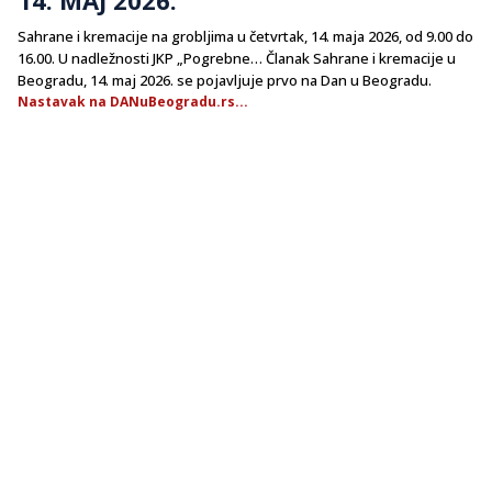
Sahrane i kremacije na grobljima u četvrtak, 14. maja 2026, od 9.00 do
16.00. U nadležnosti JKP „Pogrebne… Članak Sahrane i kremacije u
Beogradu, 14. maj 2026. se pojavljuje prvo na Dan u Beogradu.
Nastavak na DANuBeogradu.rs...