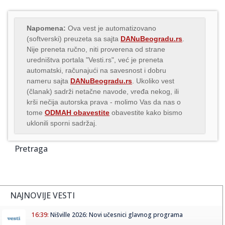
Napomena:
Ova vest je automatizovano
(softverski) preuzeta sa sajta
DANuBeogradu.rs
.
Nije preneta ručno, niti proverena od strane
uredništva portala "Vesti.rs", već je preneta
automatski, računajući na savesnost i dobru
nameru sajta
DANuBeogradu.rs
. Ukoliko vest
(članak) sadrži netačne navode, vređa nekog, ili
krši nečija autorska prava - molimo Vas da nas o
tome
ODMAH obavestite
obavestite kako bismo
uklonili sporni sadržaj.
Pretraga
NAJNOVIJE VESTI
16:39:
Nišville 2026: Novi učesnici glavnog programa