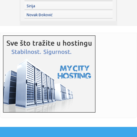
Sirija
16:18:
"U Zvezdi je opšti haos – postoji nejasnoća oko Kataija"
Novak Đoković
16:18:
Blok A2 u Kostolcu van pogona i ne proizvodi struju zbog
havarije...
16:15:
Dušo, smanjili su nam Mars čokoladice
16:14:
Ana Nikolić poseduje USB sa snimcima Jelene Radanović?
"Žena j...
16:12:
Vučić obišao ovi pogona za farbanje i peskarenje fabrike
FAP
16:11:
Vučić obišao gradilište vrtića ``Čarolija`` u Prijepolju
16:11:
Bivši fudbaler Zvezde opleo po klubu: U potpunom su
haosu posle ...
16:10:
Starović: Cilj je da do kraja 2027. budemo spremni za
pristupanj...