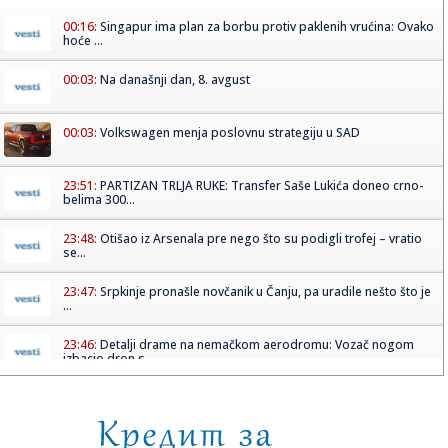
00:16:
Singapur ima plan za borbu protiv paklenih vrućina: Ovako
hoće ...
00:03:
Na današnji dan, 8. avgust
00:03:
Volkswagen menja poslovnu strategiju u SAD
23:51:
PARTIZAN TRLJA RUKE: Transfer Saše Lukića doneo crno-
belima 300...
23:48:
Otišao iz Arsenala pre nego što su podigli trofej – vratio
se...
23:47:
Srpkinje pronašle novčanik u Čanju, pa uradile nešto što je
...
23:46:
Detalji drame na nemačkom aerodromu: Vozač nogom
izbacio dron s...
23:42:
Kraj za Aleksandru i Anu: Eliminisane već na startu