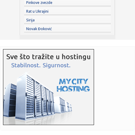
Pinkove zvezde
23:21:
Krvoproliće u Gracu: Turčin izbo muškarca iz BiH i još
Rat u Ukrajini
dvojic...
Sirija
23:21:
Španija od subote uvodi kontrole za putnike iz Italije: Evo
Novak Đoković
šta...
23:21:
Pucano na vilu bogatog srpskog trgovca nekretninama u
Minhenu
23:21:
Ako vam nije do vježbanja, ova dvominutna aktivnost može
biti o...
23:21:
Teška saobraćajka u Prijedoru: Povrijeđen vozač motora
23:21:
U Zvorniku nastupali guslari iz Srbije, Crne Gore i Republike
Srp...
23:21:
Burna noć u Vitezu i Novom Travniku: Eksplozivna naprava
bačena...
23:21:
Godišnja inflacija u Grčkoj usporila na 3,4 odsto u julu,
najni...