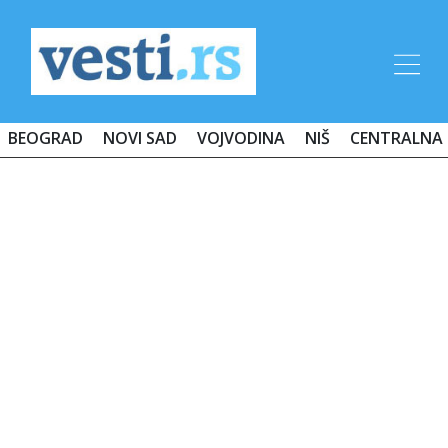
BEOGRAD
NOVI SAD
VOJVODINA
NIŠ
CENTRALNA 