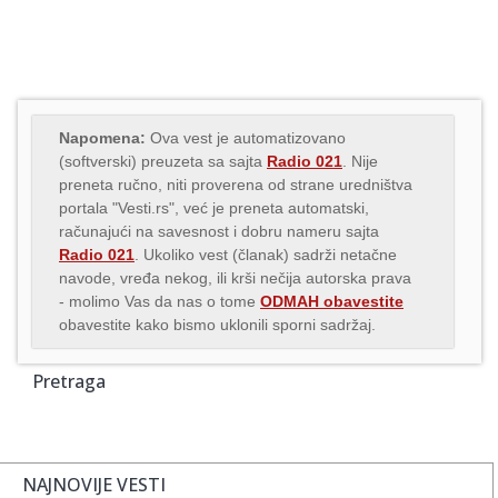
Napomena:
Ova vest je automatizovano
(softverski) preuzeta sa sajta
Radio 021
. Nije
preneta ručno, niti proverena od strane uredništva
portala "Vesti.rs", već je preneta automatski,
računajući na savesnost i dobru nameru sajta
Radio 021
. Ukoliko vest (članak) sadrži netačne
navode, vređa nekog, ili krši nečija autorska prava
- molimo Vas da nas o tome
ODMAH obavestite
obavestite kako bismo uklonili sporni sadržaj.
Pretraga
NAJNOVIJE VESTI