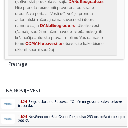
(softverski) preuzeta sa sajta
DANuBeogradu.rs
.
Nije preneta ručno, niti proverena od strane
uredništva portala "Vesti.rs", već je preneta
automatski, računajući na savesnost i dobru
nameru sajta
DANuBeogradu.rs
. Ukoliko vest
(članak) sadrži netačne navode, vređa nekog, ili
krši nečija autorska prava - molimo Vas da nas o
tome
ODMAH obavestite
obavestite kako bismo
uklonili sporni sadržaj.
Pretraga
NAJNOVIJE VESTI
14:24:
Skejo odbrusio Pupovcu: "On će mi govoriti kakve brkove
treba da...
14:24:
Novčana podrška Grada Banjaluka: 293 brucoša dobiće po
200 KM