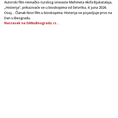
Autorski film nemačko-turskog sineaste Mehmeta Akifa Bjukatalaja,
„Histerija“, prikazivaće se u bioskopima od četvrtka, 4. juna 2026.
Ovaj… Članak Novi film u bioskopima: Histerija se pojavljuje prvo na
Dan u Beogradu.
Nastavak na DANuBeogradu.rs...