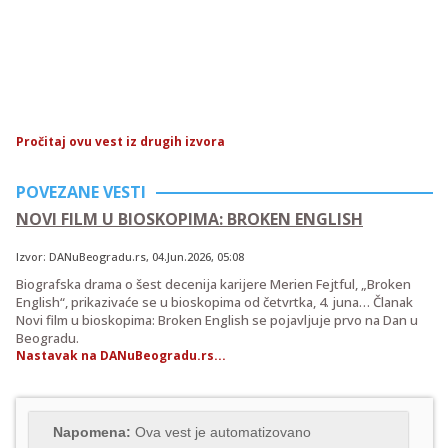
Pročitaj ovu vest iz drugih izvora
POVEZANE VESTI
NOVI FILM U BIOSKOPIMA: BROKEN ENGLISH
Izvor:
DANuBeogradu.rs
,
04.Jun.2026
, 05:08
Biografska drama o šest decenija karijere Merien Fejtful, „Broken
English“, prikazivaće se u bioskopima od četvrtka, 4. juna… Članak
Novi film u bioskopima: Broken English se pojavljuje prvo na Dan u
Beogradu.
Nastavak na DANuBeogradu.rs...
Napomena:
Ova vest je automatizovano