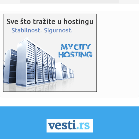
14:14:
Zlato i srebro poskupjeli na berzama
14:14:
Jelena Karleuša nastupa na Danima šljive, voćarima nije do
pje...
14:14:
Radnici Željezare traže otpremnine, najavljeni protesti i
zatva...
14:13:
Bez struje i bez vode u Beogradu, 8. i 9. avgust 2026.
14:13:
Petrović: "Prijatelji iz Almerije pomogli da dođe Baba u
Partiz...
14:13:
Zašto žene i dalje oklevaju upotrebu menstrualne čašice?
14:12:
Crna Gora i Island mogli bi u paketu da uđu u EU
14:11:
Očekuje se da požar u Ibarskoj klisuri kod Kraljeva uskoro
bude...
14:10:
Sombor: Crpna stanica kod Bezdana ključna za