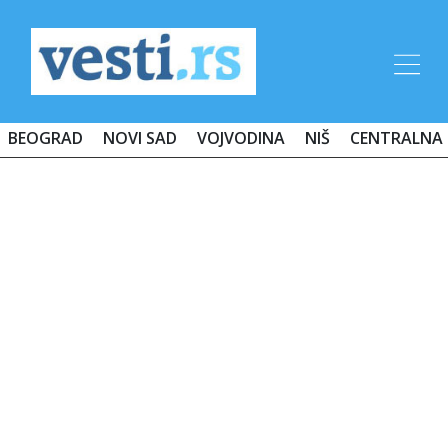
BEOGRAD
NOVI SAD
VOJVODINA
NIŠ
CENTRALNA 