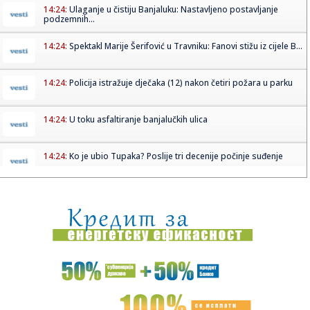
14:24:
Ulaganje u čistiju Banjaluku: Nastavljeno postavljanje
podzemnih...
14:24:
Spektakl Marije Šerifović u Travniku: Fanovi stižu iz cijele B...
14:24:
Policija istražuje dječaka (12) nakon četiri požara u parku
14:24:
U toku asfaltiranje banjalučkih ulica
14:24:
Ko je ubio Tupaka? Poslije tri decenije počinje suđenje
14:23:
„Хуманитарни понедељак“ на ...
14:23:
Siti odbio Barsu – odredio cenu za Rodrija
14:22:
Vozač saniteta Mario Ilić nastavlja oporavak u Vranju
14:21:
VELIKO IZNENAĐENJE: Vratio se Donatas Motiejunas!