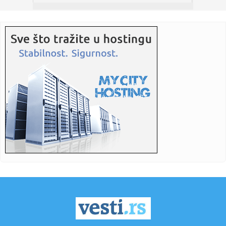
23:36:
Mika Hakinen upozorio Meklaren
23:31:
Evo koliko je Mia Borisavljević starija od muža, Bojana
Gruji...
23:28:
VIDEO: Test 2026 Cupra Born
23:27:
Nova pravila za upis nekretnina: Kuće preko 400 kvadrata
plaća...
23:24:
VOJVODINA UZ VRH, IMT PAO U ŠAPCU: Zukić i Sukačev
doneli tri ...
23:19:
Problem za Partizan pred revanš sa Tobolom
23:19:
Čukarički i Železničar saznali zašto je 2:0 najopasniji rezu...
23:16:
Dunav se povukao i otkrio jezive tajne iz dubine! Izronili
nacist...