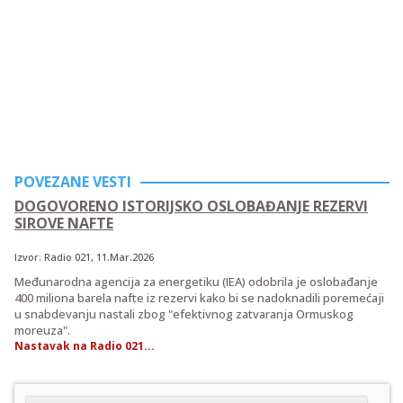
POVEZANE VESTI
DOGOVORENO ISTORIJSKO OSLOBAĐANJE REZERVI
SIROVE NAFTE
Izvor:
Radio 021
, 11.Mar.2026
Međunarodna agencija za energetiku (IEA) odobrila je oslobađanje
400 miliona barela nafte iz rezervi kako bi se nadoknadili poremećaji
u snabdevanju nastali zbog "efektivnog zatvaranja Ormuskog
moreuza".
Nastavak na Radio 021...