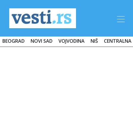
BEOGRAD
NOVI SAD
VOJVODINA
NIŠ
CENTRALNA 