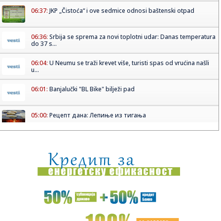
06:37:
JKP „Čistoća“ i ove sedmice odnosi baštenski otpad
06:36:
Srbija se sprema za novi toplotni udar: Danas temperatura
do 37 s...
06:04:
U Neumu se traži krevet više, turisti spas od vrućina našli
u...
06:01:
Banjalučki "BL Bike" bilježi pad
05:00:
Рецепт дана: Лепиње из тигања
01:28:
Dogodilo se na današnji datum, 10. avgust
01:07:
VIDEO: Test Jetour T2
00:44:
Novi Srbin u Budućnosti! Stigla zamena za Tanaskovića!
00:31:
Alarm zbog virusa Zapadnog Nila! Više od 240 zaraženih,