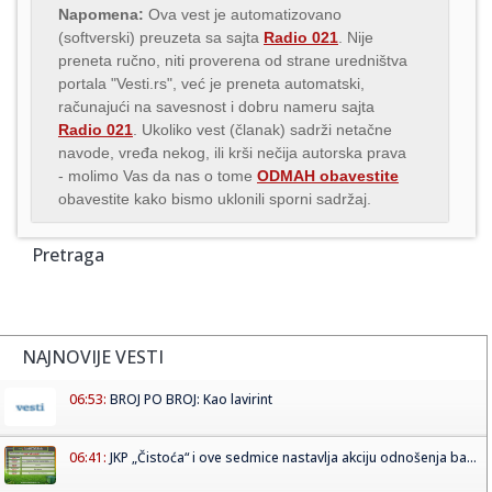
Napomena:
Ova vest je automatizovano
(softverski) preuzeta sa sajta
Radio 021
. Nije
preneta ručno, niti proverena od strane uredništva
portala "Vesti.rs", već je preneta automatski,
računajući na savesnost i dobru nameru sajta
Radio 021
. Ukoliko vest (članak) sadrži netačne
navode, vređa nekog, ili krši nečija autorska prava
- molimo Vas da nas o tome
ODMAH obavestite
obavestite kako bismo uklonili sporni sadržaj.
Pretraga
NAJNOVIJE VESTI
06:53:
BROJ PO BROJ: Kao lavirint
06:41:
JKP „Čistoća“ i ove sedmice nastavlja akciju odnošenja ba...