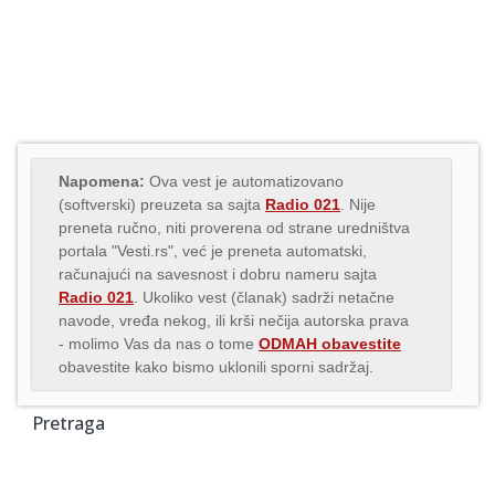
Napomena:
Ova vest je automatizovano
(softverski) preuzeta sa sajta
Radio 021
. Nije
preneta ručno, niti proverena od strane uredništva
portala "Vesti.rs", već je preneta automatski,
računajući na savesnost i dobru nameru sajta
Radio 021
. Ukoliko vest (članak) sadrži netačne
navode, vređa nekog, ili krši nečija autorska prava
- molimo Vas da nas o tome
ODMAH obavestite
obavestite kako bismo uklonili sporni sadržaj.
Pretraga