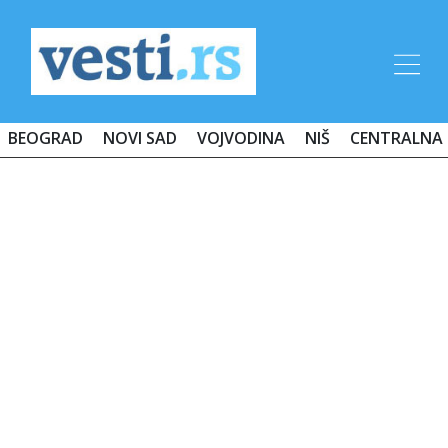
BEOGRAD
NOVI SAD
VOJVODINA
NIŠ
CENTRALNA 