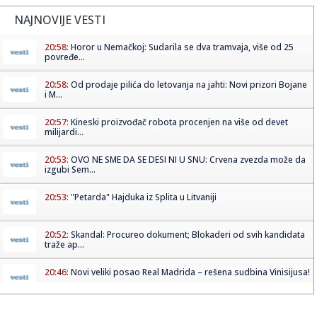
NAJNOVIJE VESTI
20:58:
Horor u Nemačkoj: Sudarila se dva tramvaja, više od 25
povređe...
20:58:
Od prodaje pilića do letovanja na jahti: Novi prizori Bojane
i M...
20:57:
Kineski proizvođač robota procenjen na više od devet
milijardi...
20:53:
OVO NE SME DA SE DESI NI U SNU: Crvena zvezda može da
izgubi Sem...
20:53:
"Petarda" Hajduka iz Splita u Litvaniji
20:52:
Skandal: Procureo dokument; Blokaderi od svih kandidata
traže ap...
20:46:
Novi veliki posao Real Madrida – rešena sudbina Vinisijusa!
20:45:
"Kompas": Senke nad "listom"