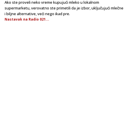
Ako ste proveli neko vreme kupujući mleko u lokalnom
supermarketu, verovatno ste primetili da je izbor, uključujući mlečne
i biljne alternative, veći nego ikad pre.
Nastavak na Radio 021...