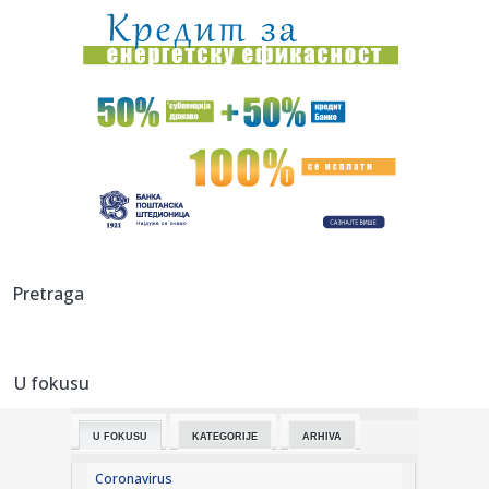
20:45:
Vučić najavio veliki skup u Novom Sadu: Očekujem pobedu
na niv...
20:44:
Fotelja mu visi o koncu: Zbog čega se republikanci okreću
proti...
20:44:
Ako postoji jedan komad koji ćete nositi godinama, to je
kimono ...
20:37:
PARKER NE ODUSTAJE OD SNA: Želi ono što Asvel čeka
skoro tri d...
20:37:
Dragojević će premijeru želeti što pre da zaboravi
Pretraga
20:36:
Lamborghini Revuelto SV postavio novi rekord na
Hokenhajmringu
U fokusu
20:28:
Litvanci surovo iskreni: "Niko nije uzbuđen zbog Partizana –
Z...
U FOKUSU
KATEGORIJE
ARHIVA
20:27:
Smailagić je predstavljen - više nema dileme gde nastavlja
kari...
Coronavirus