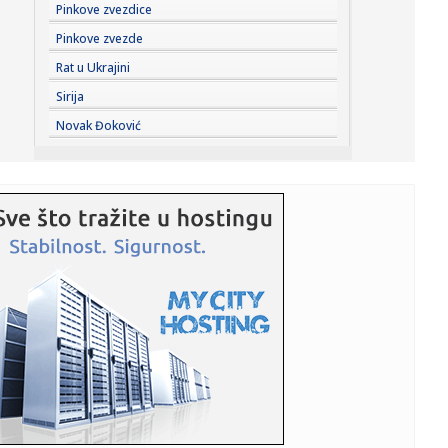
18:55:
HETAFE JAČA TIM PRED PARTIZAN: Španci doveli vrlo
Pinkove zvezdice
iskusnog defa...
Pinkove zvezde
18:55:
VIDEO: Test Omoda 5 SHS-H Prime
Rat u Ukrajini
Sirija
18:53:
Hetafe čeka rasplet duela Partizana i Tobola i dovodi
Novak Đoković
novajlije ...
18:51:
Donbas "melje" rusku vojsku; Putin nema plan B
18:50:
Dosta sa „teatralnom diplomatijom“ – glavni iranski
pregova...
18:48:
Gužve na granici sa Hrvatskom: Na Batrovcima četiri sata
čekan...
18:47:
Majkl Džekson dobija nastavak filma koji je oborio
rekorde; Evo ...
18:44:
Sistemska nekažnjivost kao poziv na linč: Zašto je Srbija
post...
18:42:
Mreža integriteta: Odložena tribina o policijskoj
brutalnosti u...