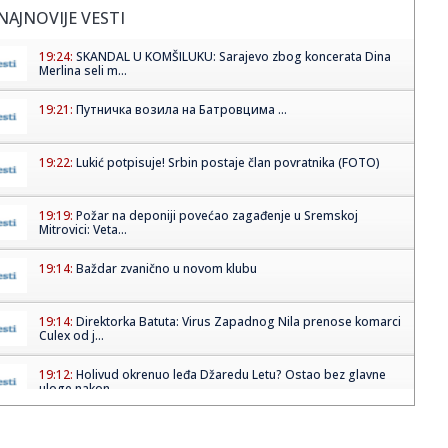
NAJNOVIJE VESTI
19:24:
SKANDAL U KOMŠILUKU: Sarajevo zbog koncerata Dina
Merlina seli m...
19:21:
Путничка возила на Батровцима ...
19:22:
Lukić potpisuje! Srbin postaje član povratnika (FOTO)
19:19:
Požar na deponiji povećao zagađenje u Sremskoj
Mitrovici: Veta...
19:14:
Baždar zvanično u novom klubu
19:14:
Direktorka Batuta: Virus Zapadnog Nila prenose komarci
Culex od j...
19:12:
Holivud okrenuo leđa Džaredu Letu? Ostao bez glavne
uloge nakon...
19:07:
Najniža godišnja inflacija u Grčkoj u zadnjih pet meseci