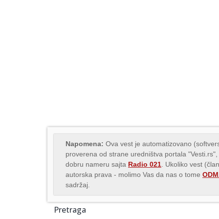
Napomena:
Ova vest je automatizovano (softvers
proverena od strane uredništva portala "Vesti.rs",
dobru nameru sajta
Radio 021
. Ukoliko vest (čla
autorska prava - molimo Vas da nas o tome
ODMA
sadržaj.
Pretraga