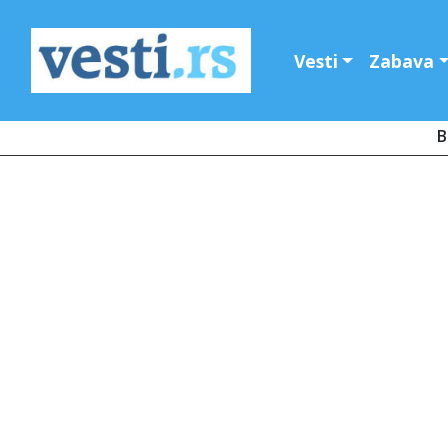
Vesti
Zabava
B