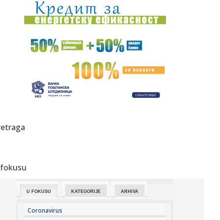
19:04:
Sergej Trifunović dao iskaz policiji; Evo šta je rekao o
incide...
19:03:
Zašto Zelenski baš sad stiže u Srbiju
19:03:
Stigli su novi Samsung preklopni kraljevi: Prodaja je
zvanično p...
19:03:
Smart otkrio novi gradski električni automobil na potpuno
neobi...
19:01:
Kada stigne leto, vraćamo se ovim domaćim filmskim
retraga
klasicima
19:00:
Na Jokić vs Vembanjama za 800 dinara
 fokusu
19:00:
“Rajaner” obustavlja letove ka i iz Niša
U FOKUSU
KATEGORIJE
ARHIVA
18:58:
Zelenski stigao u Beograd
Coronavirus