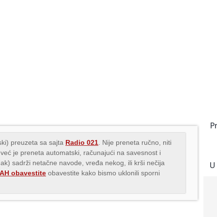
P
ki) preuzeta sa sajta
Radio 021
. Nije preneta ručno, niti
 već je preneta automatski, računajući na savesnost i
nak) sadrži netačne navode, vređa nekog, ili krši nečija
U
H obavestite
obavestite kako bismo uklonili sporni