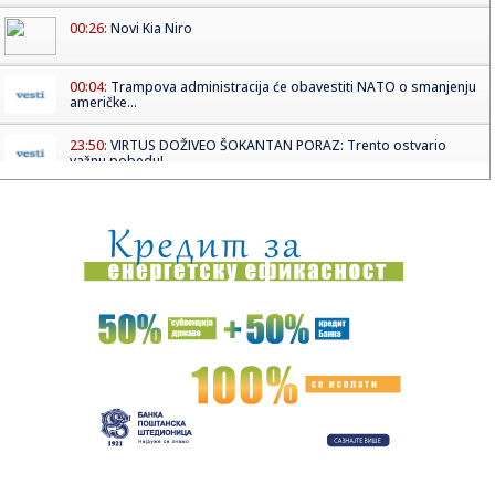
00:26:
Novi Kia Niro
00:04:
Trampova administracija će obavestiti NATO o smanjenju
američke...
23:50:
VIRTUS DOŽIVEO ŠOKANTAN PORAZ: Trento ostvario
važnu pobedu!
23:39:
Tramp osniva "fond za žrtve Džoa Bajdena": Odluka
ministarstva ...
23:39:
Raste proizvodnja vozila u Kragujevcu, u junu vikend smene
i nova...
23:25:
Emotivan trenutak Sare Reljić sa bratom na venčanju! Evo
šta r...
23:22:
VAŽNA PORUKA: Delije, ovo morate da znate pred revanš
sa Partiz...
23:12:
Sportske igre mladih u četvrtak na terenima Osnovne škole
Du...