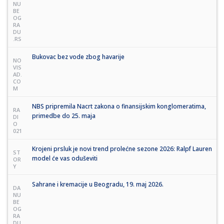
NU
BE
OG
RA
DU
.RS
Bukovac bez vode zbog havarije
NO
VIS
AD.
CO
M
NBS pripremila Nacrt zakona o finansijskim konglomeratima,
RA
primedbe do 25. maja
DI
O
021
Krojeni prsluk je novi trend prolećne sezone 2026: Ralpf Lauren
ST
model će vas oduševiti
OR
Y
Sahrane i kremacije u Beogradu, 19. maj 2026.
DA
NU
BE
OG
RA
DU