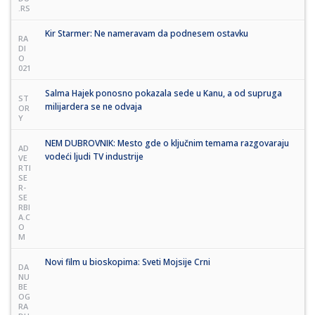
.RS
Kir Starmer: Ne nameravam da podnesem ostavku
RA
DI
O
021
Salma Hajek ponosno pokazala sede u Kanu, a od supruga
ST
milijardera se ne odvaja
OR
Y
NEM DUBROVNIK: Mesto gde o ključnim temama razgovaraju
AD
vodeći ljudi TV industrije
VE
RTI
SE
R-
SE
RBI
A.C
O
M
Novi film u bioskopima: Sveti Mojsije Crni
DA
NU
BE
OG
RA