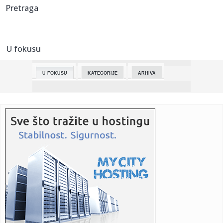
23:03:
Najavljen Touring Superleggera Veloce12 Aperta
Pretraga
23:01:
Koliko intimni odnos zaista treba da traje da bi žena
uživala?
U fokusu
23:01:
Arsenal poslije 22 godine ponovo šampion Engleske
U FOKUSU
KATEGORIJE
ARHIVA
23:01:
Monolord objavio novu pjesmu sa legendom death metala
(VIDEO)
23:01:
Tri zabavna načina da usporite starenje mozga
23:01:
Pistonsi imaju dilemu vrijednu skoro 300 miliona
23:01:
Drama na Kanskom festivalu usred Almodovarovog filma
23:01:
Neobični gosti u šatoru (VIDEO)
23:01:
Rekordni osmi pehar: Borcu Kup Republike Srpske