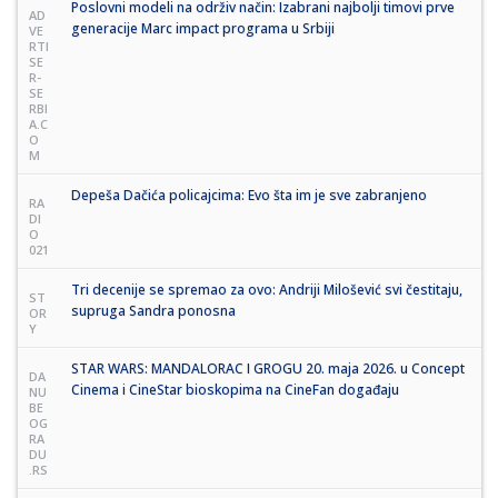
Poslovni modeli na održiv način: Izabrani najbolji timovi prve
AD
generacije Marc impact programa u Srbiji
VE
RTI
SE
R-
SE
RBI
A.C
O
M
Depeša Dačića policajcima: Evo šta im je sve zabranjeno
RA
DI
O
021
Tri decenije se spremao za ovo: Andriji Milošević svi čestitaju,
ST
supruga Sandra ponosna
OR
Y
STAR WARS: MANDALORAC I GROGU 20. maja 2026. u Concept
DA
Cinema i CineStar bioskopima na CineFan događaju
NU
BE
OG
RA
DU
.RS