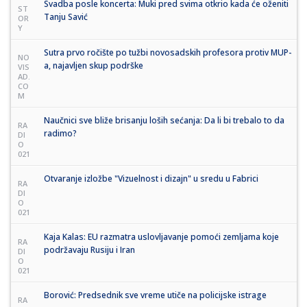
Svadba posle koncerta: Muki pred svima otkrio kada će oženiti
ST
Tanju Savić
OR
Y
Sutra prvo ročište po tužbi novosadskih profesora protiv MUP-
NO
a, najavljen skup podrške
VIS
AD.
CO
M
Naučnici sve bliže brisanju loših sećanja: Da li bi trebalo to da
RA
radimo?
DI
O
021
Otvaranje izložbe "Vizuelnost i dizajn" u sredu u Fabrici
RA
DI
O
021
Kaja Kalas: EU razmatra uslovljavanje pomoći zemljama koje
RA
podržavaju Rusiju i Iran
DI
O
021
Borović: Predsednik sve vreme utiče na policijske istrage
RA