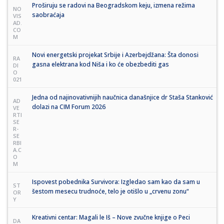
Proširuju se radovi na Beogradskom keju, izmena režima
NO
saobraćaja
VIS
AD.
CO
M
Novi energetski projekat Srbije i Azerbejdžana: Šta donosi
RA
gasna elektrana kod Niša i ko će obezbediti gas
DI
O
021
Jedna od najinovativnijih naučnica današnjice dr Staša Stanković
AD
dolazi na CIM Forum 2026
VE
RTI
SE
R-
SE
RBI
A.C
O
M
Ispovest pobednika Survivora: Izgledao sam kao da sam u
ST
šestom mesecu trudnoće, telo je otišlo u „crvenu zonu“
OR
Y
Kreativni centar: Magali le Iš – Nove zvučne knjige o Peci
DA