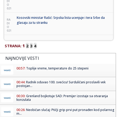
DI
O
021
Kosovski ministar Rašić: Srpska lista ucenjuje i tera Srbe da
RA
glasaju za tu stranku
DI
O
021
STRANA:
1
2
3
4
NAJNOVIJE VESTI
00:57:
Toplije vreme, temperature do 25 stepeni
00:44:
Radnik oduvao 100. svećicu! Surduličani proslavili vek
postojan...
00:30:
Grenland bojkotuje SAD: Premijer izostaje sa otvaranja
konzulata
00:26:
Neobičan slučaj: Ptičji grip prvi put pronađen kod polarnog
m...