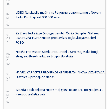
DU
.RS
VIDEO Najskuplja mašina na Poljoprivrednom sajmu u Novom
RA
Sadu: Kombajn od 900.000 evra
DI
O
021
Za Klaru žurka koju će dugo pamtiti: Ćerka Danijele i Stefana
ST
Buzurovića 10. rođendan proslavila u bajkovitoj atmosferi
OR
Y
FOTO
Nataša Pric Musar: Samit Brdo-Brioni u Severnoj Makedoniji,
RA
zbog zaoštrenih odnosa Srbije i Hrvatske
DI
O
021
NAJVEĆI KAPACITET BEOGRADSKE ARENE ZA JAKOVA JOZINOVIĆA:
ST
Ulaznice u prodaji od danas
OR
Y
'Možda poslednji put čujete moj glas': Raste broj pogubljenja u
RA
Iranu od početka rata
DI
O
021