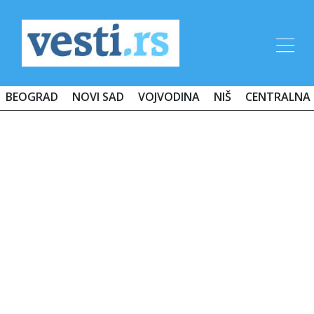
BEOGRAD
NOVI SAD
VOJVODINA
NIŠ
CENTRALNA 