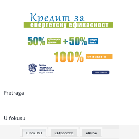
15:32:
Koprivica upozorio Partizan i Zvezdu na isti problem
15:32:
Čuveni nemački novinar Martens: Dokaza o "Sarajevo
safariju" ne...
15:32:
Vrelina ne popušta
15:31:
Ivana želi na pobedničko postolje: Evropsko prvenstvo je
sve bl...
15:29:
Вучић: Шпанија је један од ...
15:31:
Sindikat: Kragujevački oružari ostali bez akontacije, Zastava
Pretraga
o...
15:30:
Nova drama bivših supružnika: Bred Pit traži uvid u zaradu
An...
U fokusu
15:30:
Elvis Costello slavi 49 godina albuma My Aim Is True sa
velikim b...
U FOKUSU
KATEGORIJE
ARHIVA
15:29:
Počinje obnova puta prema granici s Hrvatskom