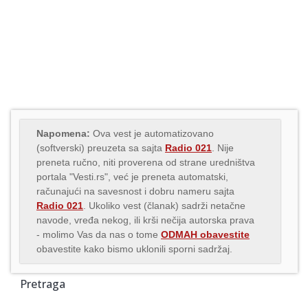
Napomena:
Ova vest je automatizovano
(softverski) preuzeta sa sajta
Radio 021
. Nije
preneta ručno, niti proverena od strane uredništva
portala "Vesti.rs", već je preneta automatski,
računajući na savesnost i dobru nameru sajta
Radio 021
. Ukoliko vest (članak) sadrži netačne
navode, vređa nekog, ili krši nečija autorska prava
- molimo Vas da nas o tome
ODMAH obavestite
obavestite kako bismo uklonili sporni sadržaj.
Pretraga