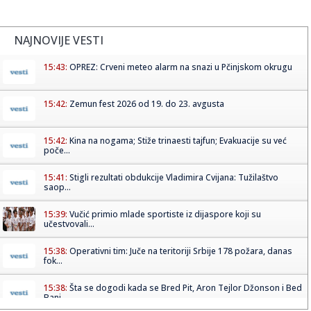
NAJNOVIJE VESTI
15:43:
OPREZ: Crveni meteo alarm na snazi u Pčinjskom okrugu
15:42:
Zemun fest 2026 od 19. do 23. avgusta
15:42:
Kina na nogama; Stiže trinaesti tajfun; Evakuacije su već
poče...
15:41:
Stigli rezultati obdukcije Vladimira Cvijana: Tužilaštvo
saop...
15:39:
Vučić primio mlade sportiste iz dijaspore koji su
učestvovali...
15:38:
Operativni tim: Juče na teritoriji Srbije 178 požara, danas
fok...
15:38:
Šta se dogodi kada se Bred Pit, Aron Tejlor Džonson i Bed
Bani ...