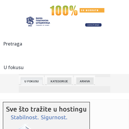
23:49:
VELIKI UDARAC ZA PARTIZAN: Crno-beli ostaju bez važnog
aduta pre...
23:48:
Zbog prijetnji navijača: U Zenici otkazana predstava o
sarajevsk...
23:48:
Balkanac u Beču ukrao "magične karte" vrijedne 76.000
Pretraga
evra
23:48:
Đani ponovo u bolnici: Gost na svadbi ga ugrizao za
stomak
U fokusu
23:48:
Nizozemac osuđen zbog vandalizma ispred Islamskog
kulturnog cent...
U FOKUSU
KATEGORIJE
ARHIVA
23:48:
"Ujeo ga je čovek, primio je tatanus" Slađa se oglasio o
incide...
23:41:
Upali u Orbanove odaje i pokazali sve! Kamera snimila
luksuz, zla...
23:28:
LEKOVIĆ U 95. MINUTU DONEO ČUDO: Dva gola za
opstanak i noć za...