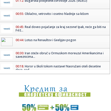
01:12:
Bugarska pobjednik Evrovizije 2026. (VIDEO)
00:55:
Oblačno, vetrovito i osetno hladnije sa kišom
00:45:
Real doveo pojačanje za kraj sezone! Ipak, neće ga biti na
F4 E...
00:44:
Lotus na Renaultov i Geelyjev pogon
00:30:
Iran steže obruč u Ormuskom moreuzu! Amerikancima i
saveznicima...
00:18:
Horor u školi tokom nastave! Naoružani oteli desetine
dece, rod...
00:09:
Vremeplov: Lancia Stratos
00:04:
Češka traži da se ponovi njihov nastup na Evroviziji zbog
ovog...
23:58:
Orban: Mađar priča gluposti, za 16 godina smo ojačali
zemlju