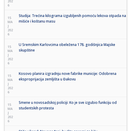
202
6
Studija: Trećina kilograma izgubljenih pomoću lekova otpada na
15
mišiće i koštanu masu
MA
J
202
6
U Sremskim Karlovcima obeležena 178. godišnjica Majske
15
skupštine
MA
J
202
6
Kosovo planira izgradnju nove fabrike municije: Odobrena
15
eksproprijacija zemljišta u Đakovu
MA
J
202
6
Smene u novosadskoj policiji: Ko je sve izgubio funkciju od
15
studentskih protesta
MA
J
202
6