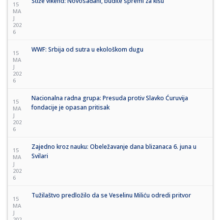
Stiže vikend: Novosađani, budite spremi za kišu
15
MA
J
202
6
WWF: Srbija od sutra u ekološkom dugu
15
MA
J
202
6
Nacionalna radna grupa: Presuda protiv Slavko Ćuruvija
15
fondacije je opasan pritisak
MA
J
202
6
Zajedno kroz nauku: Obeležavanje dana blizanaca 6. juna u
15
Svilari
MA
J
202
6
Tužilaštvo predložilo da se Veselinu Miliću odredi pritvor
15
MA
J
202