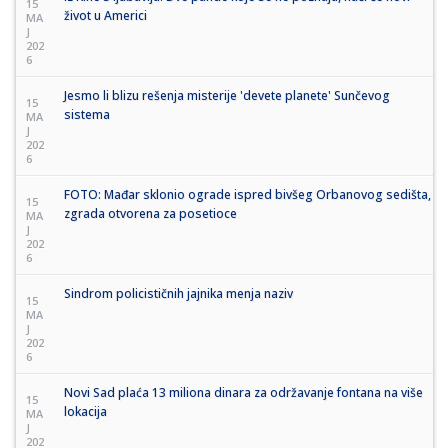
15
život u Americi
MA
J
202
6
Jesmo li blizu rešenja misterije 'devete planete' Sunčevog
15
sistema
MA
J
202
6
FOTO: Mađar sklonio ograde ispred bivšeg Orbanovog sedišta,
15
zgrada otvorena za posetioce
MA
J
202
6
Sindrom policističnih jajnika menja naziv
15
MA
J
202
6
Novi Sad plaća 13 miliona dinara za održavanje fontana na više
15
lokacija
MA
J
202