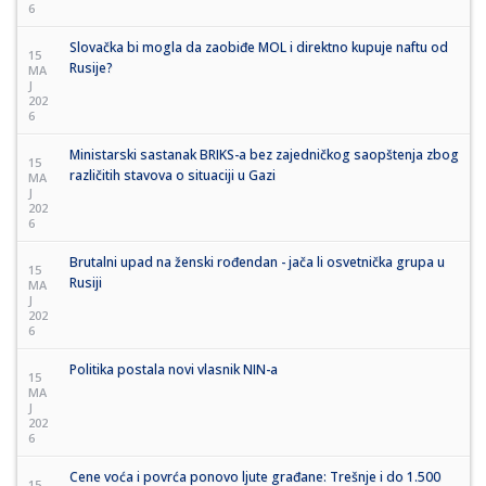
6
Slovačka bi mogla da zaobiđe MOL i direktno kupuje naftu od
15
Rusije?
MA
J
202
6
Ministarski sastanak BRIKS-a bez zajedničkog saopštenja zbog
15
različitih stavova o situaciji u Gazi
MA
J
202
6
Brutalni upad na ženski rođendan - jača li osvetnička grupa u
15
Rusiji
MA
J
202
6
Politika postala novi vlasnik NIN-a
15
MA
J
202
6
Cene voća i povrća ponovo ljute građane: Trešnje i do 1.500
15