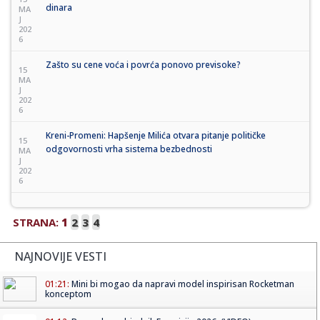
dinara
MA
J
202
6
Zašto su cene voća i povrća ponovo previsoke?
15
MA
J
202
6
Kreni-Promeni: Hapšenje Milića otvara pitanje političke
15
odgovornosti vrha sistema bezbednosti
MA
J
202
6
STRANA:
1
2
3
4
NAJNOVIJE VESTI
01:21:
Mini bi mogao da napravi model inspirisan Rocketman
konceptom