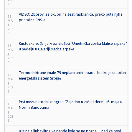
6
VIDEO: Zborovi se okupili na šest raskrsnica, preko puta njih i
15
pristalice SNS-a
MA
J
202
6
Kustoska vođenja kroz izložbu "Umetnička zbirka Matice srpske"
15
u nedelju u Galeriji Matice srpske
MA
J
202
6
Termoelektrane imale 79 neplaniranih ispada: Koliko je stabilan
15
energetski sistem Srbije?
MA
J
202
6
Prvi međunarodni kongres "Zajedno u zaštiti dece" 16. maja u
15
Novim Banovcima
MA
J
202
6
Iz Kine s ljubavlju: Dve pande koje se ne poznaju, naći će novi