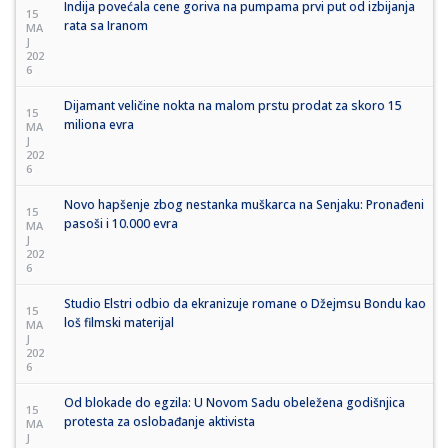
Indija povećala cene goriva na pumpama prvi put od izbijanja
15
rata sa Iranom
MA
J
202
6
Dijamant veličine nokta na malom prstu prodat za skoro 15
15
miliona evra
MA
J
202
6
Novo hapšenje zbog nestanka muškarca na Senjaku: Pronađeni
15
pasoši i 10.000 evra
MA
J
202
6
Studio Elstri odbio da ekranizuje romane o Džejmsu Bondu kao
15
loš filmski materijal
MA
J
202
6
Od blokade do egzila: U Novom Sadu obeležena godišnjica
15
protesta za oslobađanje aktivista
MA
J