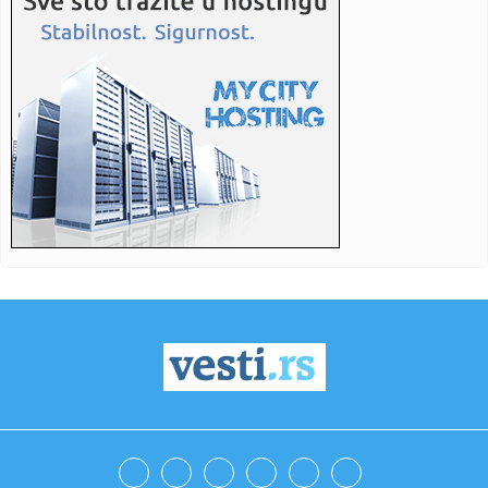
08:11:
ABS upozorava: Električni trotinet nije igračka, mlađi od 14
g...
08:10:
VILDOZA SLETEO U BEOGRAD: Partizan dobio prvo
pojačanje – Arge...
08:09:
Rok istekao, dogovora nema: Priština danas nastavlja
konstitutiv...
08:08:
Danas sunčano i toplo, ali prijatnije: Od ponedeljka opet
sve to...
08:08:
Priznao krivicu: Kanadski haker opustošio više od 165
kompanija
08:05:
Шта се дешава са телом ако радите ...
08:02:
VIDEO: Test Lexus ES
08:00:
Mata Hari: Tragična sudbina najpoznatije špijunke sveta
07:59:
Biki koja sedi i puši u kafani ponovo postala viralna! Napali
je...