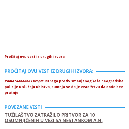
Pročitaj ovu vest iz drugih izvora
PROČITAJ OVU VEST IZ DRUGIH IZVORA:
Radio Slobodna Evropa
: Istraga protiv smenjenog šefa beogradske
policije u slučaju ubistva, sumnja se da je zvao žrtvu da dođe bez
pratnje
POVEZANE VESTI
TUŽILAŠTVO ZATRAŽILO PRITVOR ZA 10
OSUMNJIČENIH U VEZI SA NESTANKOM A.N.