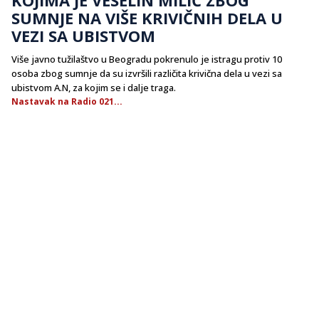
SUMNJE NA VIŠE KRIVIČNIH DELA U
VEZI SA UBISTVOM
Više javno tužilaštvo u Beogradu pokrenulo je istragu protiv 10
osoba zbog sumnje da su izvršili različita krivična dela u vezi sa
ubistvom A.N, za kojim se i dalje traga.
Nastavak na Radio 021...