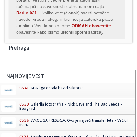
računajući na savesnost i dobru nameru sajta
Radio 021
. Ukoliko vest (članak) sadrži netačne
navode, vređa nekog, ili krši nečija autorska prava
- molimo Vas da nas o tome
ODMAH obavestite
obavestite kako bismo uklonili sporni sadržaj.
Pretraga
NAJNOVIJE VESTI
08:41:
ABA liga ostala bez direktora!
08:39:
Galerija fotografija – Nick Cave and The Bad Seeds –
Beograd
08:38:
EVROLIGA PRESEKLA: Ovo je najveći transfer leta – Večitih
nem...
08:38:
Revolucija u svemiru: Rusi pronašli način da otpad pretvore