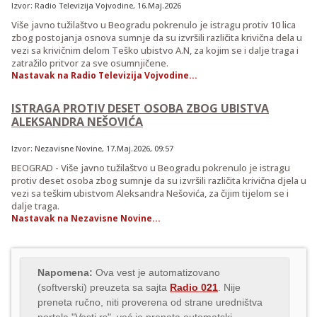
Izvor:
Radio Televizija Vojvodine
, 16.Maj.2026
Više javno tužilaštvo u Beogradu pokrenulo je istragu protiv 10 lica
zbog postojanja osnova sumnje da su izvršili različita krivična dela u
vezi sa krivičnim delom Teško ubistvo A.N, za kojim se i dalje traga i
zatražilo pritvor za sve osumnjičene.
Nastavak na Radio Televizija Vojvodine...
ISTRAGA PROTIV DESET OSOBA ZBOG UBISTVA
ALEKSANDRA NEŠOVIĆA
Izvor:
Nezavisne Novine
,
17.Maj.2026
, 09:57
BEOGRAD - Više javno tužilaštvo u Beogradu pokrenulo je istragu
protiv deset osoba zbog sumnje da su izvršili različita krivična djela u
vezi sa teškim ubistvom Aleksandra Nešovića, za čijim tijelom se i
dalje traga.
Nastavak na Nezavisne Novine...
Napomena:
Ova vest je automatizovano
(softverski) preuzeta sa sajta
Radio 021
. Nije
preneta ručno, niti proverena od strane uredništva
portala "Vesti.rs", već je preneta automatski,