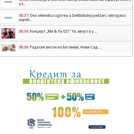
u t...
08:37:
Deo vikendica izgoreo u Deliblatskoj peščari, vatrogasci
uspeli...
08:36:
Концерт „Ми & Ла 021“ 16. августа у ...
08:36:
Радосне вести из Бетаније, Нови Сад ...
08:36:
Vildosa stigao u ponoć i odmah obukao dres Partizana
VIDEO
08:29:
SSP: Ryanair od zimske sezone obustavlja sve letove sa
niškog ae...
08:25:
Привремена измена трасе линије 7Б и ...
08:19:
Požari ne jenjavaju: Gori više od 700 hektara u Deliblatskoj
pe...
08:18:
Ovacije beogradske publike za Nik Kejva: Dva i po sata
uživanja ...