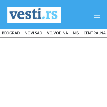
BEOGRAD
NOVI SAD
VOJVODINA
NIŠ
CENTRALNA 