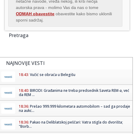
netačne navode, vređa nekog, ili krši nečija
autorska prava - molimo Vas da nas o tome
ODMAH obavestite
obavestite kako bismo uklonili
sporni sadržaj.
Pretraga
NAJNOVIJE VESTI
18:43:
Vučić se obraća u Belegišu
18:40:
BIRODI: Građanima ne treba predsednik Saveta REM-a, već
da REM ...
18:36:
Prešao 999.999 kilometara automobilom – sad ga prodaje
na aukc...
18:36:
Pakao na Deliblatskoj peščari: Vatra stigla do dvorišta;
"Borb...