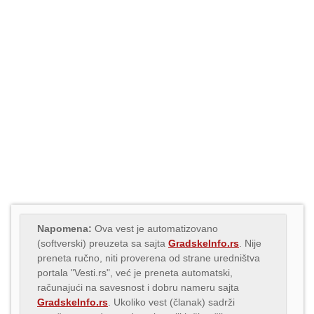
Napomena:
Ova vest je automatizovano
(softverski) preuzeta sa sajta
GradskeInfo.rs
. Nije
preneta ručno, niti proverena od strane uredništva
portala "Vesti.rs", već je preneta automatski,
računajući na savesnost i dobru nameru sajta
GradskeInfo.rs
. Ukoliko vest (članak) sadrži