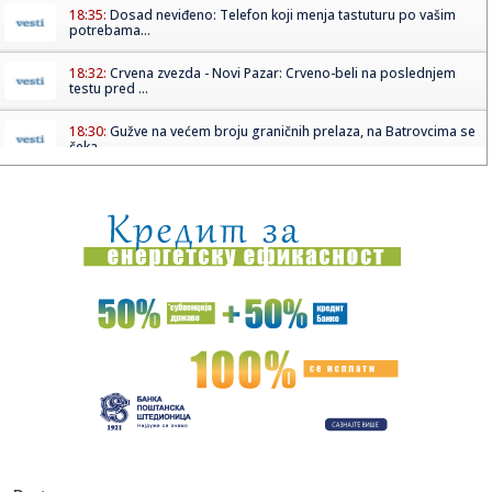
18:35:
Dosad neviđeno: Telefon koji menja tastuturu po vašim
potrebama...
18:32:
Crvena zvezda - Novi Pazar: Crveno-beli na poslednjem
testu pred ...
18:30:
Gužve na većem broju graničnih prelaza, na Batrovcima se
čeka...
18:30:
Neprijatan poraz Neka – Tadić starter i asistent VIDEO
18:30:
Lorenco Pelegrini produžio ugovor sa Romom do 2027.
godine
18:27:
Nissan NX7
18:26:
"Iran obećao nesmetan protok nafte kroz Ormuski
moreuz"
18:24:
Incident u fabrici u Kikindi! Hitno reagovali policija i lekari, ...
18:20:
Crna Gora demantovala navode o pristupanju vojnom