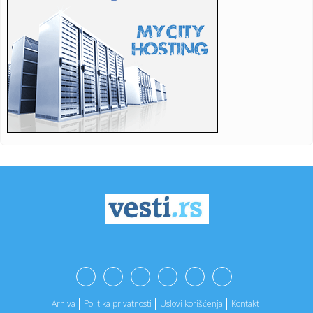
18:01:
Ako redovno trenirate, evo zašto bi sauna mogla da
postane deo v...
18:01:
I Kokanović u nemilosti blokadera; Planiran za ministra
poljopri...
17:59:
Zvijer uhvaćena na Bilećkom jezeru! Dugačak 2 metra, težak
50...
17:59:
Evakuisano 20.000 ljudi zbog šumskog požara
17:51:
Nova medalja za Srbiju
17:47:
Iran se povukao?
17:45:
Steve Hackett i Steve Rothery objavili video za „Red Dragon“
...
17:45:
Turistima zasmetala kravlja zvona, gradonačelnik
odgovorio da se...
Arhiva
Politika privatnosti
Uslovi korišćenja
Kontakt
17:43:
Prva poseta Zelenskog Beogradu: Najava jačanja saradnje