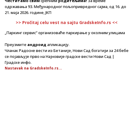
Честитамо свим
срећним
родитељима!
За време
одржавања 93. Међународног пољопривредног сајма, од 16. до
21. маја 2026. године, ЈКП
>> Pročitaj celu vest na sajtu GradskeInfo.rs <<
„Паркинг сервис” организоваће паркирање у околним улицама
Преузмите
андроид
апликацију.
Чланак Радосне вести из Бетаније, Нови Сад богатији за 24 бебе
се појављује прво на Најновије градске вести Нови Сад |
Градске инфо.
Nastavak na GradskeInfo.rs...