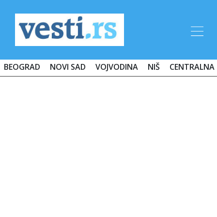
BEOGRAD
NOVI SAD
VOJVODINA
NIŠ
CENTRALNA 