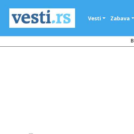
Vesti
Zabava
B