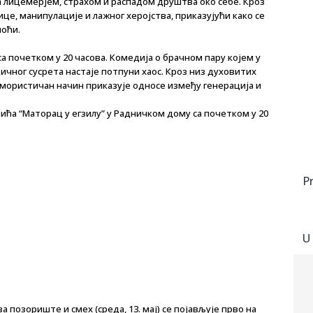
а лицемерјем, страхом и распадом друштва око себе. Кроз
це, манипулације и лажног херојства, приказујући како се
моћи.
са почетком у 20 часова. Комедија о брачном пару којем у
ичног сусрета настаје потпуни хаос. Кроз низ духовитих
хумористичан начин приказује односе између генерација и
ића “Маторац у егзилу” у Радничком дому са почетком у 20
P
U
 позориште и смех (среда, 13. мај) се појављује прво на