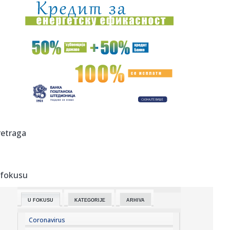
14:38:
Baba već na promociji "zapalio" navijače: "Ovde sam da
vratim P...
14:35:
Poster za film The Mummy zabranjen za spoljno
oglašavanje u Veli...
14:35:
Hitan sastanak u Nemačkoj; Dron sa eksplozivom koji je
napravio ...
14:25:
И опет – Медо, добро дошао у своју ...
14:27:
Iz saobraćaja isključeno 14 vozača u Južnobačkom okrugu
retraga
14:27:
Tramp javno odbio Zelenskog: Nema više raketa za vas,
potrebne s...
 fokusu
14:26:
Prvi put viđeni vrtlozi na Suncu: Naučnici rešavaju misteriju
...
U FOKUSU
KATEGORIJE
ARHIVA
14:24:
Znakovi da vaš pas možda pati od artritisa
Coronavirus