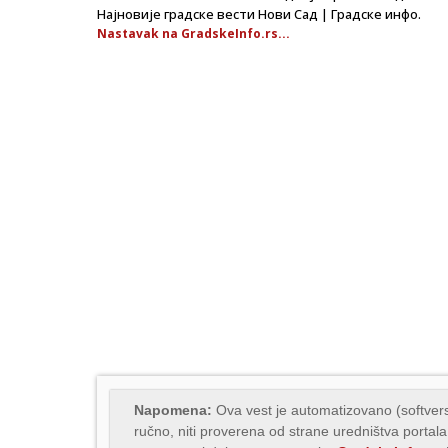
Најновије градске вести Нови Сад | Градске инфо.
Nastavak na GradskeInfo.rs...
Napomena:
Ova vest je automatizovano (softvers
ručno, niti proverena od strane uredništva portala