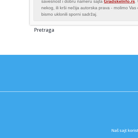
savesnost i dobru nameru sajta
GradskeInfo.rs
.
nekog, ili krši nečija autorska prava - molimo Va
bismo uklonili sporni sadržaj.
Pretraga
Naš sajt koris