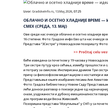
Izvor:
GradskeInfo.rs
,
13.Maj.2026
, 07:25
ОБЛАЧНО И ОСЕТНО ХЛАДНИЈЕ ВРЕМЕ —
СМЕХ (СРЕДА, 13. МАЈ)
Ове среде нас очекује облачно и осетно хладније вре
16 степени. Фото: Градске инфо Ево шта нас очекује о
Представа “3Сестре” у Новосадском позоришту Фото
>> Pročitaj celu ves
биће изведена са почетком у 19 часова у Новосадско
Три сестре путују кроз сећања, између прошлости и
и потрагу за смислом. Инспирисана драмом Три сестр
причу са филозофском медитацијом о носталгији и жив
Представљање књиге изабраних песама Ане Ахматове 
Фото: Градска библиотека у Новом Саду Представљање
лећи доноси разговор о поезији једне од најзначајниј
снази, уздржаности и дубокој емоционалности гово
док програм води Весна Живковић.
Позоришна представа “Искупљење” у СНП-у са почетко