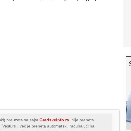
ki) preuzeta sa sajta
GradskeInfo.rs
. Nije preneta
 "Vesti.rs", već je preneta automatski, računajući na