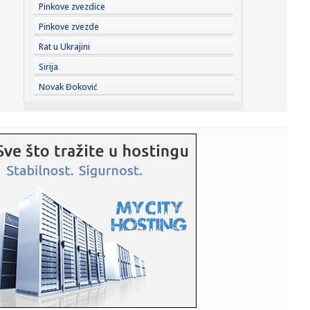
14:24:
Španija zaprijetila Italiji kontramjerama
Pinkove zvezdice
Pinkove zvezde
14:24:
Zatražen pritvor uhapšenima u akciji "Trasa"
Rat u Ukrajini
Sirija
14:24:
Stabilnije vodosnabdijevanje sjevera Banjaluke od 15.
Novak Đoković
avgusta
14:24:
Skejo odbrusio Pupovcu: "On će mi govoriti kakve brkove
treba da...
14:24:
Novčana podrška Grada Banjaluka: 293 brucoša dobiće
po 200 KM
14:24:
Ulaganje u čistiju Banjaluku: Nastavljeno postavljanje
podzemnih...
14:24:
Spektakl Marije Šerifović u Travniku: Fanovi stižu iz cijele
B...
14:24:
Policija istražuje dječaka (12) nakon četiri požara u parku
14:24:
U toku asfaltiranje banjalučkih ulica