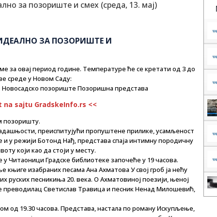
 ИДЕАЛНО ЗА ПОЗОРИШТЕ И
ме за овај период године. Температуре ће се кретати од 3 до
ве среде у Новом Саду:
: Новосадско позориште Позоришна представа
t na sajtu GradskeInfo.rs <<
м позоришту.
 садашњости, преиспитујући пропуштене прилике, усамљеност
е и у режији Ботонд Нађ, представа спаја интимну породичну
оту који као да стоји у месту.
у Читаоници Градске библиотеке започеће у 19 часова.
 књиге изабраних песама Ана Ахматова У свој гроб ја нећу
их руских песникиња 20. века. О Ахматовиној поезији, њеној
ре преводилац Светислав Травица и песник Ненад Милошевић,
м од 19.30 часова. Представа, настала по роману Искупљење,