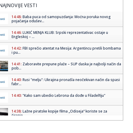
NAJNOVIJE VESTI
14:48:
Baba puca od samopuzdanja: Moćna poruka novog
pojačanja odušev...
14:46:
LUKIĆ MENJA KLUB: Srpski reprezentativac ostaje u
Engleskoj – ...
14:42:
FBI sprečio atentat na Mesija: Argentincu pretili bombama
i pu...
14:41:
Zaboravite prepune plaže – SUP daska je najbolji način da
pob...
14:40:
Rusi "melju": Ukrajina pronašla neočekivan način da spasi
fabr...
14:40:
"Kako sam ubedio Lebrona da dođe u Filadelfiju"
14:38:
Lažne piratske kopije filma „Odiseja“ koriste se za
širenje...
14:38:
Savić pred Radnik: Nema lakih utakmica, želimo da
pokažemo na...