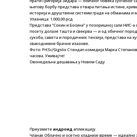
прати Григорија Зидара — обичног човека суоченог с
његову борбу представа отвара питања истине, криви
историја и друштвени системи граде на обманама и 
Улазница: 1.000,00 рсд
Представа “Сокин и Босина” у позоришној сали НИС-а 
посету долазе ташта и свекрва — и од обичног пород
сукоба, савета и породичних тензија, представа на 
свакодневне брачне изазове.
Фото: PrtSc/Gigstix Стендап комедија Марка Степанов
часова. Уживајте!
Овонедељна дешавања у Новом Саду
Преузмите
андроид
апликацију.
Чланак Облачно и осетно хладније време — идеално за