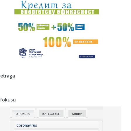
11:42:
Skinuli stranačku parolu “Srbija pobeđuje” sa zgrade
gradsk...
11:41:
Vučić obilazi radove na rekonstrukciji i prenameni Starog
žele...
11:37:
Đedović Handanović: Nizak vodostaj Dunava stvara
izazove, ali ...
11:36:
Čukljenik: Kada lokalna vlast ne čuje glas građana koji
pune b...
11:34:
Đedović Handanović: "Nizak vodostaj Dunava stvara
retraga
izazove"; Si...
11:33:
Vučević u Svilajncu o planovima za razvoj opštine i bolji
živ...
 fokusu
11:33:
Veštačka inteligencija dizajnirala potpuno nove viruse
U FOKUSU
KATEGORIJE
ARHIVA
11:32:
Još jedno NBA ime u Evroligi
Coronavirus