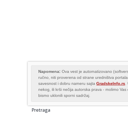
Napomena:
Ova vest je automatizovano (softvers
ručno, niti proverena od strane uredništva portala
savesnost i dobru nameru sajta
GradskeInfo.rs
.
nekog, ili krši nečija autorska prava - molimo Va
bismo uklonili sporni sadržaj.
Pretraga