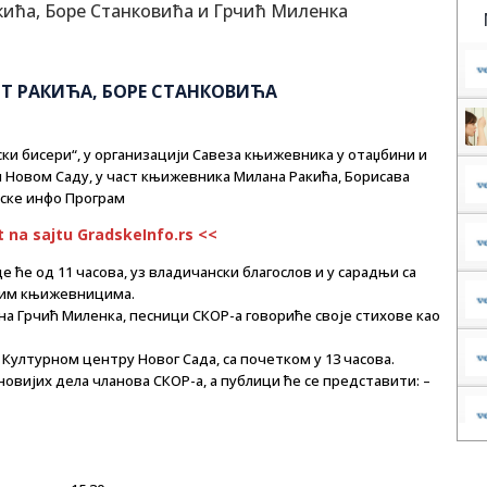
СТ РАКИЋА, БОРЕ СТАНКОВИЋА
и бисери“, у организацији Савеза књижевника у отаџбини и
и Новом Саду, у част књижевника Милана Ракића, Борисава
дске инфо Програм
t na sajtu GradskeInfo.rs <<
е ће од 11 часова, уз владичански благослов и у сарадњи са
ким књижевницима.
на Грчић Миленка, песници СКОР-а говориће своје стихове као
Културном центру Новог Сада, са почетком у 13 часова.
вијих дела чланова СКОР-а, а публици ће се представити: –