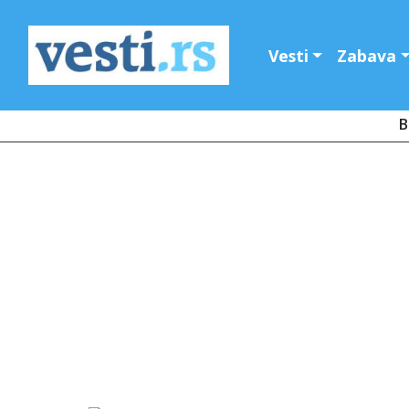
Vesti
Zabava
B