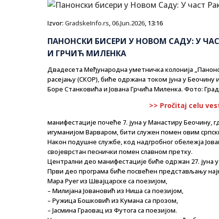
Izvor:
GradskeInfo.rs
,
06.Jun.2026
, 13:16
ПАНОНСКИ БИСЕРИ У НОВОМ САДУ: У ЧА
И ГРЧИЋ МИЛЕНКА
Двадесета Међународна уметничка колонија „Панонск
расејању (СКОР), биће одржана током јуна у Беочину 
Боре Станковића и Јована Грчића Миленка. Фото: Гра
>> Pročitaj celu ves
манифестације почеће 7. јуна у Манастиру Беочину, гд
игуманијом Варваром, бити служен помен овим српс
Након подушне службе, код надгробног обележја Јова
својеврстан песнички помен славном претку.
Централни део манифестације биће одржан 27. јуна у 
Први део програма биће посвећен представљању најно
Мара Руег из Швајцарске са поезијом,
– Милијана Јовановић из Ниша са поезијом,
– Ружица Бошковић из Кумана са прозом,
– Јасмина Граовац из Футога са поезијом.