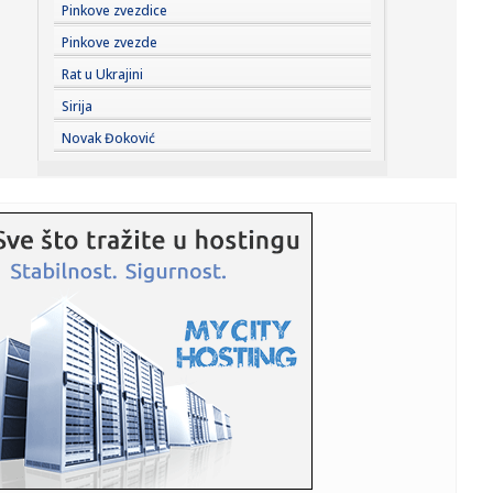
11:32:
Zbog nepoverenja u policiju i tužilaštvo, novinari sve
Pinkove zvezdice
manje pr...
Pinkove zvezde
11:32:
Vučević u Svilajncu: „Čuvajući svoju istoriju i ulažući u...
Rat u Ukrajini
Sirija
11:31:
MOTOGP: MARTIN I APRILIJA POKORILI SILVERSTON Sve je
Novak Đoković
spremno za n...
11:27:
Bleki dobija saigrača iz Monaka
11:23:
VIDEO: Hiljade kvadratnih kilometara šuma u Ukrajini
prekrivene ...
11:21:
O ovom srpskom spektaklu priča planeta: Dejan Petrović
zapalio ...
11:18:
Bruceloza goveda kod Bujanovca
11:17:
Priština u političkom haosu: Kurti traži dogovor, opozicija
ga...
11:13:
Srbija dobija novu gasnu rutu: Stručnjaci otkrivaju detalj
koji ...