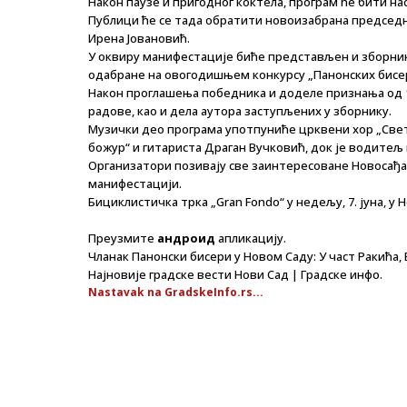
Након паузе и пригодног коктела, програм ће бити нас
Публици ће се тада обратити новоизабрана председ
Ирена Јовановић.
У оквиру манифестације биће представљен и зборник
одабране на овогодишњем конкурсу „Панонских бисера
Након проглашења победника и доделе признања од 16
радове, као и дела аутора заступљених у зборнику.
Музички део програма употпуниће црквени хор „Свети
божур“ и гитариста Драган Вучковић, док је водитељ 
Организатори позивају све заинтересоване Новосађ
манифестацији.
Бициклистичка трка „Gran Fondo“ у недељу, 7. јуна, у
Преузмите
андроид
апликацију.
Чланак Панонски бисери у Новом Саду: У част Ракића,
Најновије градске вести Нови Сад | Градске инфо.
Nastavak na GradskeInfo.rs...