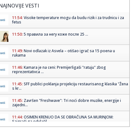
NAJNOVIJE VESTI
11:54:
Visoke temperature mogu da budu rizik i za trudnicu i za
fetus
11:50:
5 правила за негу коже после 25 ...
11:49:
Novi odlazak iz Asvela – otišao igrač sa 15 poena u
rukama
11:46:
Kamara je na ceni: Premijerligaši "ratuju" zbog
reprezentativca ...
11:45:
SFF publici poklanja projekciju restaurisanog klasika "Žena
s kr...
11:45:
Završen "Freshwave": Tri noći dobre muzike, energije i
zajedni...
11:44:
OSIMEN KRENUO DA SE OBRAČUNA SA MURINJOM:
Saigrači ga odvlačil...
11:43:
Nekada su siromašni plaćali da bi spavali na tvrdoj klupi
naslo...