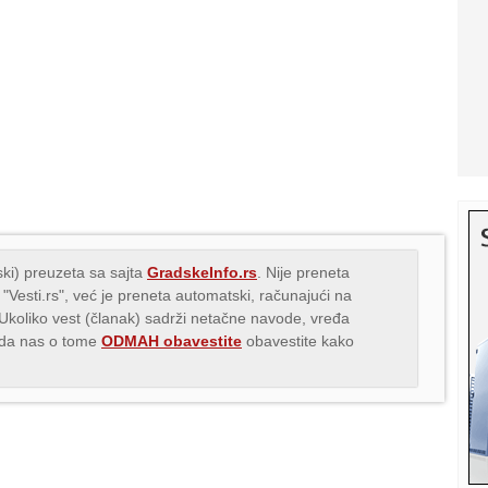
ki) preuzeta sa sajta
GradskeInfo.rs
. Nije preneta
 "Vesti.rs", već je preneta automatski, računajući na
 Ukoliko vest (članak) sadrži netačne navode, vređa
s da nas o tome
ODMAH obavestite
obavestite kako