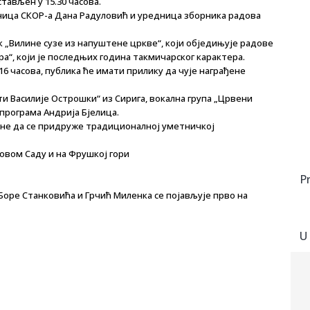
тављен у 15.30 часова.
ница СКОР-а Дана Радуловић и уредница зборника радова
 „Вилине сузе из напуштене цркве“, који обједињује радове
“, који је последњих година такмичарског карактера.
 часова, публика ће имати прилику да чује награђене
 Василије Острошки“ из Сирига, вокална група „Црвени
програма Андрија Бјелица.
ане да се придруже традиционалној уметничкој
 Новом Саду и на Фрушкој гори
P
 Боре Станковића и Грчић Миленка се појављује прво на
U