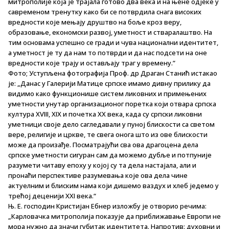
митрополије која је трајала готово два века и на њене одјеке у
савременом тренутку како би се потврдила снага високих
вредности које мењају друштво на боље кроз веру,
образовање, економски развој, уметност и стваралаштво. На
тим основама успешно се гради и чува национални идентитет,
а уметност је ту да нам то потврди и да нас подсети на оне
вредности које трају и остављају траг у времену.”
Фото; Уступљена фотографија Проф. др Драган Станић истакао
је: „Данас у Галерији Матице српске имамо дивну прилику да
видимо како функционише систем ликовних и примењених
уметности унутар организационог поретка који отвара српска
култура XVIII, XIX и почетка XX века, када су српски ликовни
уметници своје дело сагледавали у пуној блискости са светом
вере, религије и цркве, те свега онога што из ове блискости
може да произађе. Посматрајући сва ова драгоцена дела
српске уметности сигуран сам да можемо дубље и потпуније
разумети читаву епоху у којој су та дела настајала, али и
пронаћи перспективе разумевања које ова дела чине
актуелним и блиским нама који дишемо ваздух и хлеб једемо у
трећој деценији XXI века.“
Њ. Е. господин Кристијан Ебнер изложбу је отворио речима:
„Карловачка митрополија показује да приближавање Европи не
мора нужно да значи губитак идентитета. Напротив: духовни и