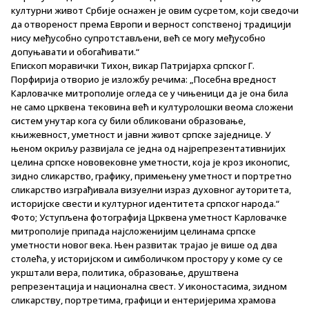
културни живот Србије оснажен је овим сусретом, који сведочи
да отвореност према Европи и верност сопственој традицији
нису међусобно супротстављени, већ се могу међусобно
допуњавати и обогаћивати.“
Епископ моравички Тихон, викар Патријарха српског Г.
Порфирија отворио је изложбу речима: „Посебна вредност
Карловачке митрополије огледа се у чињеници да је она била
не само црквена тековина већ и културолошки веома сложени
систем унутар кога су били обликовани образовање,
књижевност, уметност и јавни живот српске заједнице. У
њеном окриљу развијала се једна од најрепрезентативнијих
целина српске нововековне уметности, која је кроз иконопис,
зидно сликарство, графику, примењену уметност и портретно
сликарство изграђивала визуелни израз духовног ауторитета,
историјске свести и културног идентитета српског народа.“
Фото; Уступљена фотографија Црквена уметност Карловачке
митрополије припада најсложенијим целинама српске
уметности новог века. Њен развитак трајао је више од два
столећа, у историјском и симболичком простору у коме су се
укрштали вера, политика, образовање, друштвена
репрезентација и национална свест. У иконостасима, зидном
сликарству, портретима, графици и ентеријерима храмова