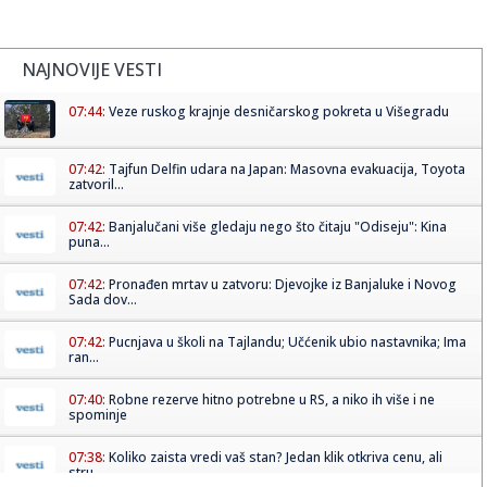
NAJNOVIJE VESTI
07:44:
Veze ruskog krajnje desničarskog pokreta u Višegradu
07:42:
Tajfun Delfin udara na Japan: Masovna evakuacija, Toyota
zatvoril...
07:42:
Banjalučani više gledaju nego što čitaju "Odiseju": Kina
puna...
07:42:
Pronađen mrtav u zatvoru: Djevojke iz Banjaluke i Novog
Sada dov...
07:42:
Pucnjava u školi na Tajlandu; Učćenik ubio nastavnika; Ima
ran...
07:40:
Robne rezerve hitno potrebne u RS, a niko ih više i ne
spominje
07:38:
Koliko zaista vredi vaš stan? Jedan klik otkriva cenu, ali
stru...