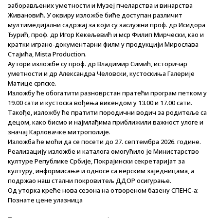
заборављених уметности и Музеј пчеларства и винарства
Живановић. У оквиру изложбе биће доступан различит
мултимедијални садржај за који су заслужни проф. др Исидора
Ђурић, проф. др Игор Кекељевић и мср Филип Мирчески, као и
кратки играно-документарни филм у продукцији Мирослава
Стајића, Mista Production.
Аутори изложбе су проф. др Владимир Симић, историчар
уметности и др Александра Человски, кустоскиња Галерије
Матице српске.
Изложбу ће обогатити разноврстан пратећи програм петком у
19.00 сати и кустоска вођења викендом у 13.00 и 17.00 сати.
Такође, изложбу ће пратити породични водич за родитеље са
децом, како бисмо и најмлађима приближили важност улоге и
значај Карловачке митрополије.
Изложба ће моћи да се посети до 27. септембра 2026. године.
Реализацију изложбе и каталога омогућило је Министарство
културе Републике Србије, Покрајински секретаријат за
културу, информисање и односе са верским заједницама, а
подржао наш стални покровитељ ДДОР осигурање.
Од уторка креће нова сезона на отвореном базену СПЕНС-а:
Познате цене улазница