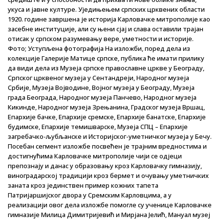
укуса и јавне културе. Уједињењем српских црквених области
1920. године завршена је историја Карловачке митрополије као
засебне институције, али су њени сјај и слава оставили трајан
отисак у српском разумевању вере, уметности и историје.
Фото; Уступљена фотографија На изложби, поред дела из
колекције Галерије Матице српске, публика ће имати прилику
да види дела из Музеја српске православне цркве у Београду,
Српског црквеног музеја у Сентандреји, Народног музеја
Србије, Музеја Војводине, Војног музеја у Београду, Музеја
града Београда, Народног музеја Панчево, Народног музеја
Кикинде, Народног музеја Зрењанина, Градског музеја Вршац,
Епархије бачке, Епархије сремске, Епархије банатске, Епархије
будимске, Епархије темишварске, Музеја СПЦ – Епархије
загребачко-љубљанске и Историјског-уметничког музеја у Бечу.
Посебан сегмент изложбе посвећен је трајним вредностима и
достигнућима Карловачке митрополије чији се одјеци
препознају и данас у образовању кроз Карловачку гимназију,
виноградарској традицији кроз бермет и очувању уметничких
заната кроз јединствен пример кожних тапета
Патријаршијског двора у Сремским Карловцима, а у
реализацији овог дела изложбе помогле су ученице Карловачке
гимназије Милица Димитријевић и Мирјана Јелић, Мануал музеј