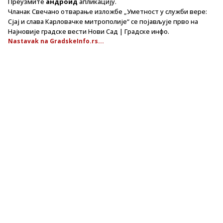
Преузмите
андроид
апликацију.
Чланак Свечано отварање изложбе „Уметност у служби вере:
Сјај и слава Карловачке митрополије“ се појављује прво на
Најновије градске вести Нови Сад | Градске инфо.
Nastavak na GradskeInfo.rs...