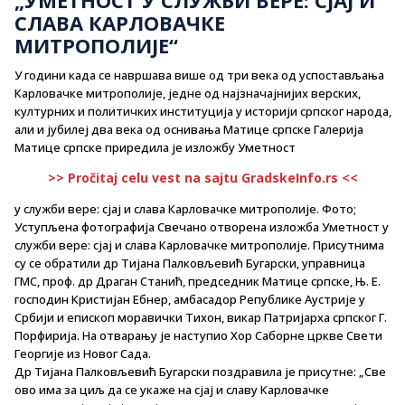
СЛАВА КАРЛОВАЧКЕ
МИТРОПОЛИЈЕ“
У години када се навршава више од три века од успостављања
Карловачке митрополије, једне од најзначајнијих верских,
културних и политичких институција у историји српског народа,
али и јубилеј два века од оснивања Матице српске Галерија
Матице српске приредила је изложбу Уметност
>> Pročitaj celu vest na sajtu GradskeInfo.rs <<
у служби вере: сјај и слава Карловачке митрополије. Фото;
Уступљена фотографија Свечано отворена изложба Уметност у
служби вере: сјај и слава Карловачке митрополије. Присутнима
су се обратили др Тијана Палковљевић Бугарски, управница
ГМС, проф. др Драган Станић, председник Матице српске, Њ. Е.
господин Кристијан Ебнер, амбасадор Републике Аустрије у
Србији и епископ моравички Тихон, викар Патријарха српског Г.
Порфирија. На отварању је наступио Хор Саборне цркве Свети
Георгије из Новог Сада.
Др Тијана Палковљевић Бугарски поздравила је присутне: „Све
ово има за циљ да се укаже на сјај и славу Карловачке