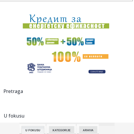
07:28:
Планирана искључења струје за ...
07:25:
Izdato upozorenje: Rizik može biti ekstreman; Oglasio se
RHMZ: S...
07:23:
Hotel duboko pod zemljom: Do kreveta se stiže 45 minuta,
noć ko...
07:21:
Gužva na Batrovcima, čeka se četiri sata
07:18:
Saga je gotovo: Potpisao Vinisijus!
07:17:
Partizan pobedio Tobol
Pretraga
07:16:
I danas veoma toplo, posle podne mogući pljuskovi i
grmljavina
U fokusu
07:15:
Opština Kovin: Apel građanima u Deliblatskoj peščari da
postu...
U FOKUSU
KATEGORIJE
ARHIVA