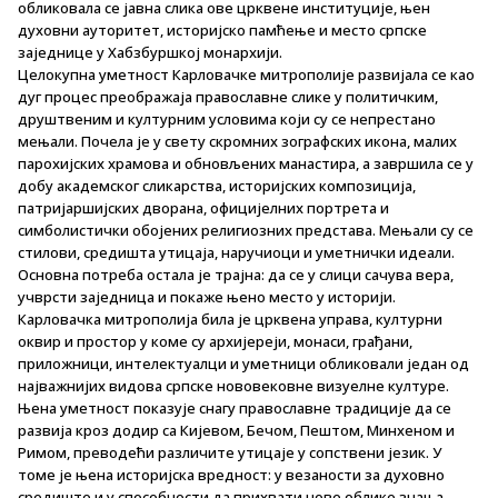
обликовала се јавна слика ове црквене институције, њен
духовни ауторитет, историјско памћење и место српске
заједнице у Хабзбуршкој монархији.
Целокупна уметност Карловачке митрополије развијала се као
дуг процес преображаја православне слике у политичким,
друштвеним и културним условима који су се непрестано
мењали. Почела је у свету скромних зографских икона, малих
парохијских храмова и обновљених манастира, а завршила се у
добу академског сликарства, историјских композиција,
патријаршијских дворана, официјелних портрета и
симболистички обојених религиозних представа. Мењали су се
стилови, средишта утицаја, наручиоци и уметнички идеали.
Основна потреба остала је трајна: да се у слици сачува вера,
учврсти заједница и покаже њено место у историји.
Карловачка митрополија била је црквена управа, културни
оквир и простор у коме су архијереји, монаси, грађани,
приложници, интелектуалци и уметници обликовали један од
најважнијих видова српске нововековне визуелне културе.
Њена уметност показује снагу православне традиције да се
развија кроз додир са Кијевом, Бечом, Пештом, Минхеном и
Римом, преводећи различите утицаје у сопствени језик. У
томе је њена историјска вредност: у везаности за духовно
средиште и у способности да прихвати нове облике знања,