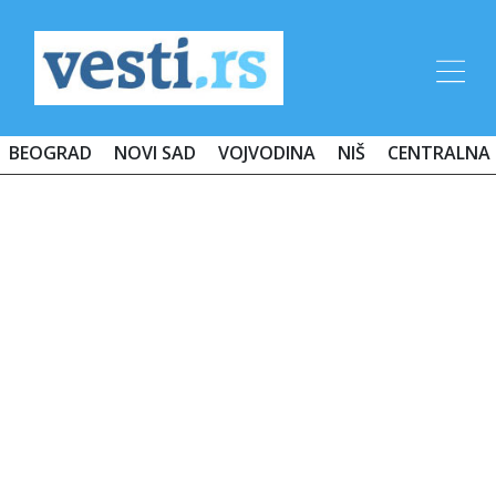
BEOGRAD
NOVI SAD
VOJVODINA
NIŠ
CENTRALNA 