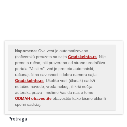
Napomena:
Ova vest je automatizovano
(softverski) preuzeta sa sajta
GradskeInfo.rs
. Nije
preneta ručno, niti proverena od strane uredništva
portala "Vesti.rs", već je preneta automatski,
računajući na savesnost i dobru nameru sajta
GradskeInfo.rs
. Ukoliko vest (članak) sadrži
netačne navode, vređa nekog, ili krši nečija
autorska prava - molimo Vas da nas o tome
ODMAH obavestite
obavestite kako bismo uklonili
sporni sadržaj.
Pretraga