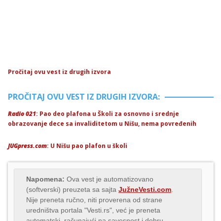
Pročitaj ovu vest iz drugih izvora
PROČITAJ OVU VEST IZ DRUGIH IZVORA:
Radio 021
: Pao deo plafona u Školi za osnovno i srednje
obrazovanje dece sa invaliditetom u Nišu, nema povređenih
JUGpress.com
: U Nišu pao plafon u školi
Napomena:
Ova vest je automatizovano
(softverski) preuzeta sa sajta
JužneVesti.com
.
Nije preneta ručno, niti proverena od strane
uredništva portala "Vesti.rs", već je preneta
automatski, računajući na savesnost i dobru