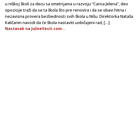
u niškoj školi za decu sa smetnjama u razvoju “Carica Jelena”, deo
opozicije traži da se ta škola što pre renovira i da se obavi hitna i
nezavisna provera bezbednosti svih škola u Nišu. Direktorka Nataša
Kaličanin navodi da će škola nastaviti uobičajeni rad, […]
Nastavak na JužneVesti.com...