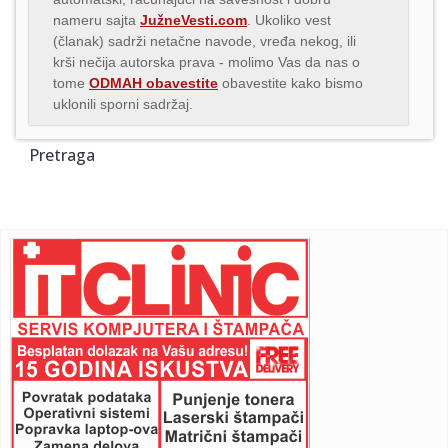
nameru sajta
JužneVesti.com
. Ukoliko vest
(članak) sadrži netačne navode, vređa nekog, ili
krši nečija autorska prava - molimo Vas da nas o
tome
ODMAH obavestite
obavestite kako bismo
uklonili sporni sadržaj.
Pretraga