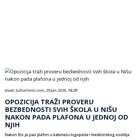
Izvor:
JužneVesti.com
,
29.Jan.2026
, 16:29
OPOZICIJA TRAŽI PROVERU
BEZBEDNOSTI SVIH ŠKOLA U NIŠU
NAKON PADA PLAFONA U JEDNOJ OD
NJIH
Nakon što je pao plafon u kabinetu logopeda i medicinskog osoblja