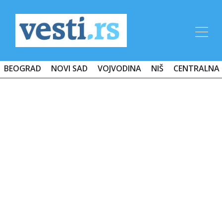
BEOGRAD
NOVI SAD
VOJVODINA
NIŠ
CENTRALNA 