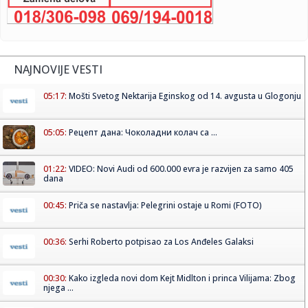
NAJNOVIJE VESTI
05:17:
Mošti Svetog Nektarija Eginskog od 14. avgusta u Glogonju
05:05:
Рецепт дана: Чоколадни колач са ...
01:22:
VIDEO: Novi Audi od 600.000 evra je razvijen za samo 405
dana
00:45:
Priča se nastavlja: Pelegrini ostaje u Romi (FOTO)
00:36:
Serhi Roberto potpisao za Los Anđeles Galaksi
00:30:
Kako izgleda novi dom Kejt Midlton i princa Vilijama: Zbog
njega ...