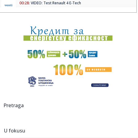
00:28:
VIDEO: Test Renault 4 E-Tech
00:24:
Dogodilo se na današnji datum, 9. avgust
00:24:
Džeko u centru spektakla: Šalke okupio više hiljada navijača
00:24:
Bez golova u Hercegovini: Široki i Sloga, Sarajevo i Radnik
remi...
00:20:
Đura Đ. Trajković br. 26: Plejlista za sivu zonu (Fontaines
D....
00:17:
Velika akcija tokom noći i ranog jutra u Beogradu: Ekipe
izlaze ...
00:02:
Na današnji dan, 9. avgust
Pretraga
23:54:
TEŽAK UDARAC ZA HETAFE PRED EVROPU: Važan igrač
završio sezon...
U fokusu
23:46:
Bivši igrač Barselone ide u Los Anđeles