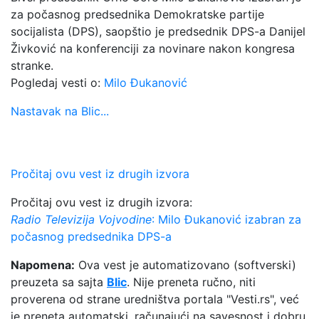
za počasnog predsednika Demokratske partije
socijalista (DPS), saopštio je predsednik DPS-a Danijel
Živković na konferenciji za novinare nakon kongresa
stranke.
Pogledaj vesti o:
Milo Đukanović
Nastavak na Blic...
Pročitaj ovu vest iz drugih izvora
Pročitaj ovu vest iz drugih izvora:
Radio Televizija Vojvodine
: Milo Đukanović izabran za
počasnog predsednika DPS-a
Napomena:
Ova vest je automatizovano (softverski)
preuzeta sa sajta
Blic
. Nije preneta ručno, niti
proverena od strane uredništva portala "Vesti.rs", već
je preneta automatski, računajući na savesnost i dobru