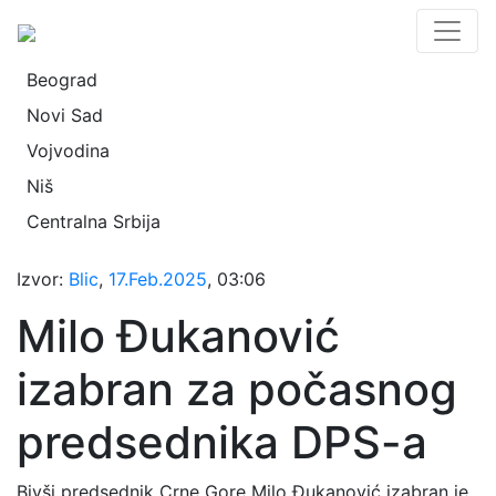
Beograd
Novi Sad
Vojvodina
Niš
Centralna Srbija
Izvor:
Blic
,
17.Feb.2025
, 03:06
Milo Đukanović
izabran za počasnog
predsednika DPS-a
Bivši predsednik Crne Gore Milo Đukanović izabran je