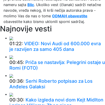
nameru sajta
Blic
. Ukoliko vest (članak) sadrži netačne
navode, vređa nekog, ili krši nečija autorska prava -
molimo Vas da nas o tome
ODMAH obavestite
obavestite kako bismo uklonili sporni sadržaj.
Najnovije vesti
01:22:
VIDEO: Novi Audi od 600.000 evra
je razvijen za samo 405 dana
00:45:
Priča se nastavlja: Pelegrini ostaje u
Romi (FOTO)
00:36:
Serhi Roberto potpisao za Los
Anđeles Galaksi
00:30:
Kako izgleda novi dom Kejt Midlton