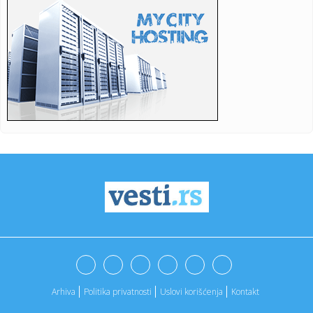
23:09:
KECMANOVIĆ PAO POSLE MARATONA: Srbin dobio prvi set,
pa poklekao...
23:06:
Bibi rekao "ne" Trampu
23:01:
Slučaj Huse B. iz BiH pokrenuo “lavinu” u Kelnu, provjerava
...
23:01:
Recept za zdrave brauni kuglice od čokolade koje se ne
peku (VID...
23:01:
Antonio Banderas progovorio o srčanom udaru: "To je
najbolja stv...
23:01:
Jedan znak ukazuje na to da ne unosite dovoljno proteina
23:01:
Drama u Beču: Srbin provalio u stan bivše, prijetio joj i
napao...
23:01:
Vulkanski pepeo ugrozio više od 29.000 ljudi
Arhiva
Politika privatnosti
Uslovi korišćenja
Kontakt
23:01:
Vatra ugrožava domaćinstva u trebinjskom selu, na terenu i
mje...