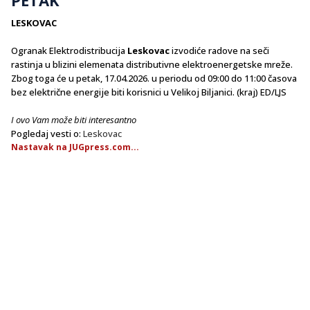
LESKOVAC
Ogranak Elektrodistribucija
Leskovac
izvodiće radove na seči
rastinja u blizini elemenata distributivne elektroenergetske mreže.
Zbog toga će u petak, 17.04.2026. u periodu od 09:00 do 11:00 časova
bez električne energije biti korisnici u Velikoj Biljanici. (kraj) ED/LJS
I ovo Vam može biti interesantno
Pogledaj vesti o:
Leskovac
Nastavak na JUGpress.com...