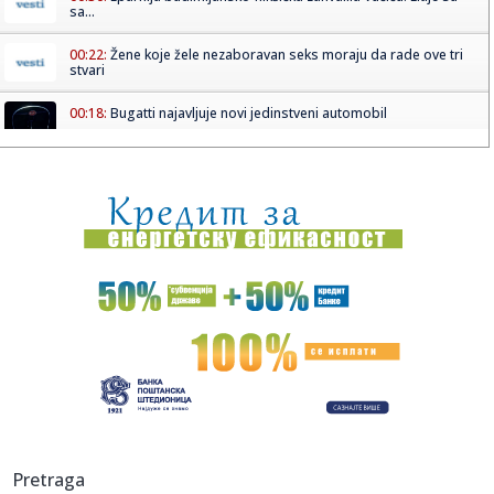
sa...
00:22:
Žene koje žele nezaboravan seks moraju da rade ove tri
stvari
00:18:
Bugatti najavljuje novi jedinstveni automobil
00:15:
Drama na plaži u Italiji! Doktorka iz Beograda pritrčala
turist...
00:02:
Na današnji dan, 6. avgust
23:51:
Tri medalje za Srbiju na EP
23:47:
KIKS PANATINAIKOSA UPRKOS OGROMNIM ULAGANJIMA:
Grčki velikan vod...
23:46:
Tragedija kod Požarevca: Čovek stradao u požaru koji je
sam iz...
23:38:
Lara Gut-Behrami završila karijeru
Pretraga