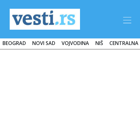
BEOGRAD
NOVI SAD
VOJVODINA
NIŠ
CENTRALNA 