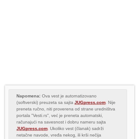
Napomena:
Ova vest je automatizovano
(softverski) preuzeta sa sajta
JUGpress.com
. Nije
preneta ručno, niti proverena od strane uredništva
portala "Vesti.rs", već je preneta automatski,
računajući na savesnost i dobru nameru sajta
JUGpress.com
. Ukoliko vest (članak) sadrži
netačne navode, vređa nekog, ili krši nečija