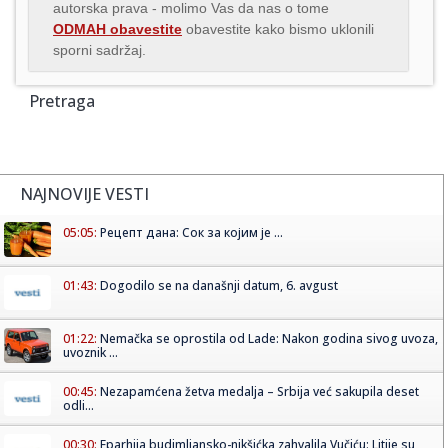
autorska prava - molimo Vas da nas o tome
ODMAH obavestite
obavestite kako bismo uklonili
sporni sadržaj.
Pretraga
NAJNOVIJE VESTI
05:05:
Рецепт дана: Сок за којим је ...
01:43:
Dogodilo se na današnji datum, 6. avgust
01:22:
Nemačka se oprostila od Lade: Nakon godina sivog uvoza,
uvoznik ...
00:45:
Nezapamćena žetva medalja – Srbija već sakupila deset
odli...
00:30:
Eparhija budimljansko-nikšićka zahvalila Vučiću: Litije su