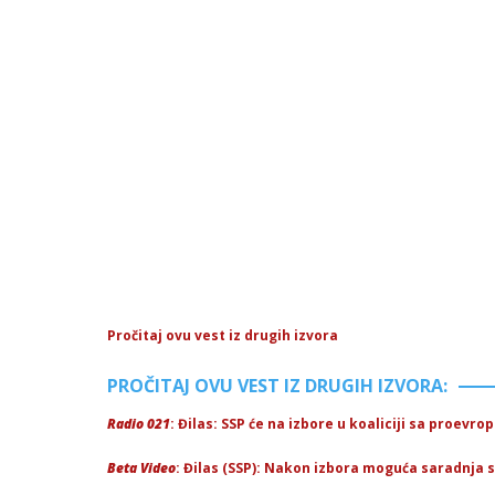
Pročitaj ovu vest iz drugih izvora
PROČITAJ OVU VEST IZ DRUGIH IZVORA:
Radio 021
: Đilas: SSP će na izbore u koaliciji sa proev
Beta Video
: Đilas (SSP): Nakon izbora moguća saradnja 