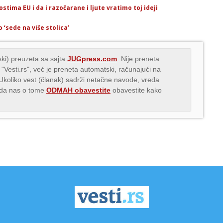
stima EU i da i razočarane i ljute vratimo toj ideji
o ‘sede na više stolica’
ki) preuzeta sa sajta
JUGpress.com
. Nije preneta
 "Vesti.rs", već je preneta automatski, računajući na
 Ukoliko vest (članak) sadrži netačne navode, vređa
s da nas o tome
ODMAH obavestite
obavestite kako