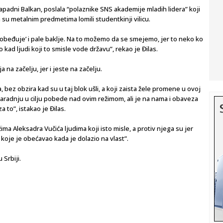
Zapadni Balkan, poslala “polaznike SNS akademije mladih lidera” koji
su metalnim predmetima lomili studentkinji vilicu.
a pobeđuje’ i pale baklje. Na to možemo da se smejemo, jer to neko ko
kad ljudi koji to smisle vode državu”, rekao je Đilas.
 na začelju, jer i jeste na začelju.
 bez obzira kad su u taj blok ušli, a koji zaista žele promene u ovoj
radnju u cilju pobede nad ovim režimom, ali je na nama i obaveza
 to”, istakao je Đilas.
ma Aleksadra Vučića ljudima koji isto misle, a protiv njega su jer
 koje je obećavao kada je dolazio na vlast”.
 Srbiji.