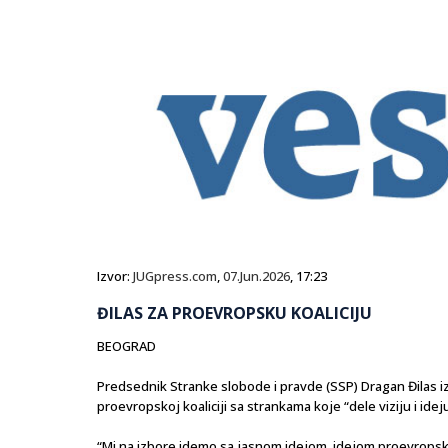
Izvor:
JUGpress.com
,
07.Jun.2026
, 17:23
ĐILAS ZA PROEVROPSKU KOALICIJU
BEOGRAD
Predsednik Stranke slobode i pravde (SSP) Dragan Đilas izja
proevropskoj koaliciji sa strankama koje “dele viziju i ideju
“Mi na izbore idemo sa jasnom idejom, idejom proevropske