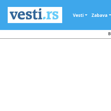
Vesti
Zabava
B