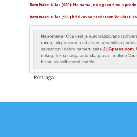
Beta Video
: Đilas (SSP): Na nama je da govorimo o predno
Beta Video
: Đilas (SSP) kritikovao predstavnike vlasti št
Napomena:
Ova vest je automatizovano (softvers
ručno, niti proverena od strane uredništva portala
savesnost i dobru nameru sajta
JUGpress.com
.
nekog, ili krši nečija autorska prava - molimo Va
bismo uklonili sporni sadržaj.
Pretraga