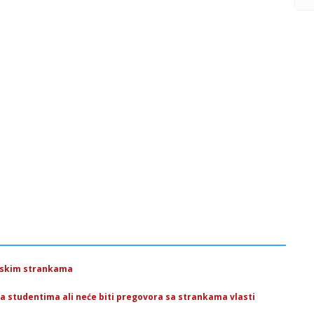
ropskim strankama
sa studentima ali neće biti pregovora sa strankama vlasti