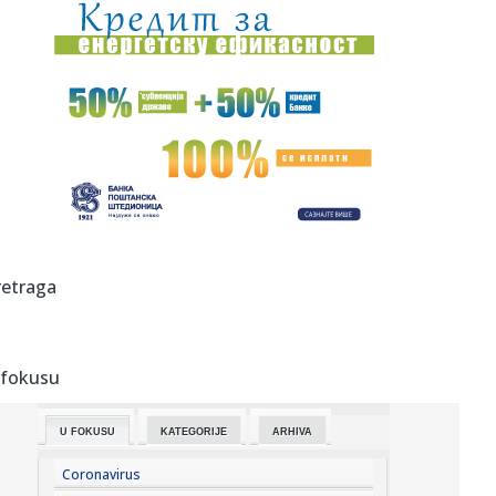
10:36:
Vlahović nije nervozan – tvrde Italijani
10:31:
Део Сремских Карловаца данас без ...
10:33:
Potvrđeno: Stiže novi Audi Q8, poznati i prvi detalji
10:33:
U Nemačkoj cene nekretnina stagniraju od početka
godine
10:31:
Tzv. kosovska policija privela tri pripadnika MUP-a Srbije
retraga
10:31:
Vozite se bilo gde po svetu koristeći prave mape VIDEO
 fokusu
10:30:
Zvanično: Pokuševski se priključio novom klubu!
U FOKUSU
KATEGORIJE
ARHIVA
10:30:
Midalidare 2026 – Rock in the Wine Valley: Dan Treći:
Hellowee...
Coronavirus