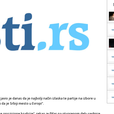
vio je danas da je najbolji način izlaska te partije na izbore u
 da je Srbiji mesto u Evropi”.
 opozicione koalicije”, rekao je Đilas na otvorenom delu sednice