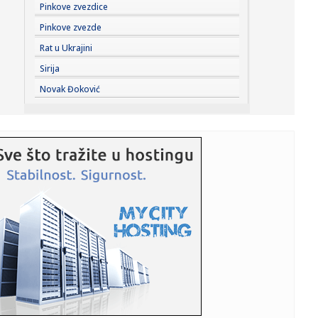
10:26:
Braun zamera Tejtumu? "Mogao je da stane uz mene"
Pinkove zvezdice
Pinkove zvezde
10:26:
Bez vode delovi Avijatičarskog naselja i Sremskih
Rat u Ukrajini
Karlovaca
Sirija
10:20:
Обезбедите карте на време и сви на ...
Novak Đoković
10:22:
Lučić: Šest novih objekata Telekom Srbija na KiM,
poboljšaće...
10:17:
Leskovac: Crkveni ansambl Branko na pokloničkom
putovanju stop...
10:16:
Lučić: "Šest novih objekata Telekom Srbije na KiM";
"Poboljša...
10:14:
VUKOTIĆ OTKRIO ŠTA JE ILIĆ PROMENIO: Nova uloga
donela Partiza...
10:13:
Novi udar za Luku Dončić: Bivša verenica traži bogatstvo
na s...
10:13:
"Primećujemo greške, ali verujemo da nije bilo loše
namere ...