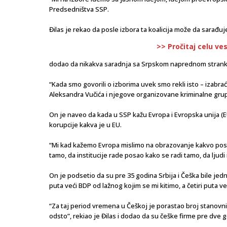
Predsedništva SSP.
Đilas je rekao da posle izbora ta koalicija može da sarađ
>> Pročitaj celu ve
dodao da nikakva saradnja sa Srpskom naprednom strankom 
“Kada smo govorili o izborima uvek smo rekli isto – izabra
Aleksandra Vučića i njegove organizovane kriminalne grupe
On je naveo da kada u SSP kažu Evropa i Evropska unija (EU
korupcije kakva je u EU.
“Mi kad kažemo Evropa mislimo na obrazovanje kakvo postoj
tamo, da institucije rade posao kako se radi tamo, da ljudi i
On je podsetio da su pre 35 godina Srbija i Češka bile je
puta veći BDP od lažnog kojim se mi kitimo, a četiri puta v
“Za taj period vremena u Češkoj je porastao broj stanovni
odsto”, rekiao je Đilas i dodao da su češke firme pre dve go