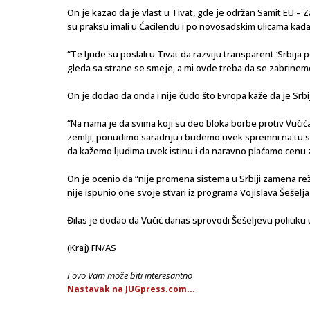
On je kazao da je vlast u Tivat, gde je održan Samit EU – 
su praksu imali u Ćacilendu i po novosadskim ulicama kada 
“Te ljude su poslali u Tivat da razviju transparent ‘Srbij
gleda sa strane se smeje, a mi ovde treba da se zabrinemo 
On je dodao da onda i nije čudo što Evropa kaže da je Srbija
“Na nama je da svima koji su deo bloka borbe protiv Vučića,
zemlji, ponudimo saradnju i budemo uvek spremni na tu sa
da kažemo ljudima uvek istinu i da naravno plaćamo cenu za
On je ocenio da “nije promena sistema u Srbiji zamena reži
nije ispunio one svoje stvari iz programa Vojislava Šešelja
Đilas je dodao da Vučić danas sprovodi Šešeljevu politiku u
(Kraj) FN/AS
I ovo Vam može biti interesantno
Nastavak na JUGpress.com...