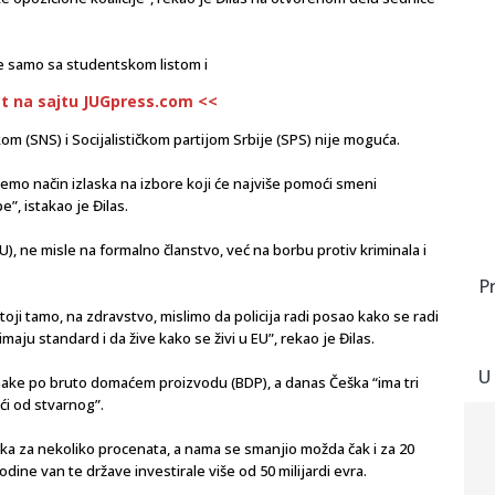
uje samo sa studentskom listom i
st na sajtu JUGpress.com <<
(SNS) i Socijalističkom partijom Srbije (SPS) nije moguća.
ćemo način izlaska na izbore koji će najviše pomoći smeni
”, istakao je Đilas.
), ne misle na formalno članstvo, već na borbu protiv kriminala i
P
i tamo, na zdravstvo, mislimo da policija radi posao kako se radi
maju standard i da žive kako se živi u EU”, rekao je Đilas.
U
dnake po bruto domaćem proizvodu (BDP), a danas Češka “ima tri
eći od stvarnog”.
ka za nekoliko procenata, a nama se smanjio možda čak i za 20
dine van te države investirale više od 50 milijardi evra.