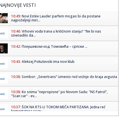
NAJNOVIJE VESTI
10:49:
Novi Estée Lauder parfem mogao bi da postane
najpoželjniji miri...
10:46:
Vrhovni vođa Irana u kritičnom stanju? "Ne bi nas
iznenadilo da...
10:42:
Покушевски код Томовића – српски ...
10:43:
Aleksej Pokuševski ima novi klub
10:38:
Sombor: „Severtrans“ izmenio red vožnje do kraja avgusta
10:38:
Ko snima "nepropisne" po Novom Sadu: "NS Patrol",
"Scan car" - ev...
10:37:
ŠOK NA RTS-U TOKOM MEČA PARTIZANA: Jedna reč
komentatora izazv...
10:35:
Познајете особу која је све ...