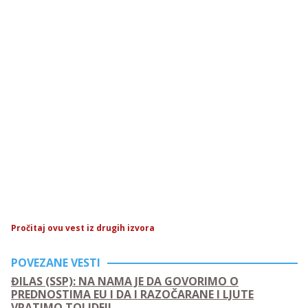
Pročitaj ovu vest iz drugih izvora
POVEZANE VESTI
ĐILAS (SSP): NA NAMA JE DA GOVORIMO O
PREDNOSTIMA EU I DA I RAZOČARANE I LJUTE
VRATIMO TOJ IDEJI