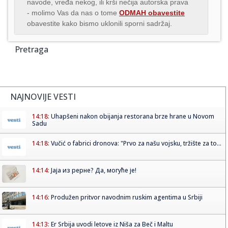
navode, vređa nekog, ili krši nečija autorska prava
- molimo Vas da nas o tome
ODMAH obavestite
obavestite kako bismo uklonili sporni sadržaj.
Pretraga
NAJNOVIJE VESTI
14:18:
Uhapšeni nakon obijanja restorana brze hrane u Novom
Sadu
14:18:
Vučić o fabrici dronova: "Prvo za našu vojsku, tržište za to...
14:14:
Јаја из рерне? Да, могуће је!
14:16:
Produžen pritvor navodnim ruskim agentima u Srbiji
14:13:
Er Srbija uvodi letove iz Niša za Beč i Maltu