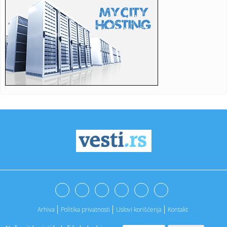
fanovima
14:01:
Pronašli smo puder i korektor koji savršeno prekrivaju
nepravil...
14:00:
ODLAZITE NA ODMOR: Ovaj trik sa plastičnom kesom
može da sačuv...
14:00:
KFOR polako predaje čuvanje Visokih Dečana tzv.
kosovskoj polic...
14:00:
Vučić poručio Kurtiju: "Hegemonistički ciljevi? Srbija čuva ...
14:00:
Opšta bolnica u Senti dobija novo krilo: Investicija 1,5
milijar...
14:00:
Pozdrav novom valu: Koncert u Tvornici kulture 5. rujna
13:58:
Svi ovo bacaju, a on sakuplja i mlati pare: Penzioner svakog
vike...
Arhiva
Politika privatnosti
Uslovi korišćenja
Kontakt
13:57:
Predsednik ukrajinskog parlamentarnog odbora
objašnjava zašto U...