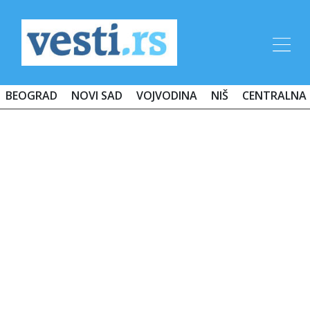
BEOGRAD
NOVI SAD
VOJVODINA
NIŠ
CENTRALNA 