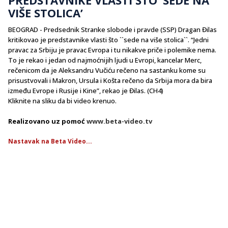
VIŠE STOLICA’
BEOGRAD - Predsednik Stranke slobode i pravde (SSP) Dragan Đilas
kritikovao je predstavnike vlasti što ``sede na više stolica``. “Jedni
pravac za Srbiju je pravac Evropa i tu nikakve priče i polemike nema.
To je rekao i jedan od najmoćnijih ljudi u Evropi, kancelar Merc,
rečenicom da je Aleksandru Vučiću rečeno na sastanku kome su
prisustvovali i Makron, Ursula i Košta rečeno da Srbija mora da bira
između Evrope i Rusije i Kine”, rekao je Đilas. (CH4)
Kliknite na sliku da bi video krenuo.
Realizovano uz pomoć
www.beta-video.tv
Nastavak na Beta Video...