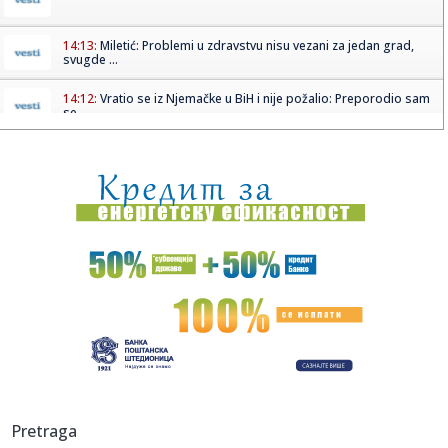
14:13:
Miletić: Problemi u zdravstvu nisu vezani za jedan grad,
svugde ...
14:12:
Vratio se iz Njemačke u BiH i nije požalio: Preporodio sam
se
14:12:
Mrlje od lubenice na majici su vam pokvarile dan? Uz ovaj
trik bi...
14:12:
Poznate plate igrača Makabija – Madar igra za 2 miliona,
Lundb...
14:12:
Banjalučki "Ćevap fest" od 1. do 14. septembra
14:12:
Monsun i tropski cikloni odnijeli 13 života na Filipinima
14:12:
Dječak iz BiH uspješno se oporavlja nakon ugradnje
vještačkog...
14:12:
Poznato stanje ranjenog u pucnjavi u Brčkom
Pretraga