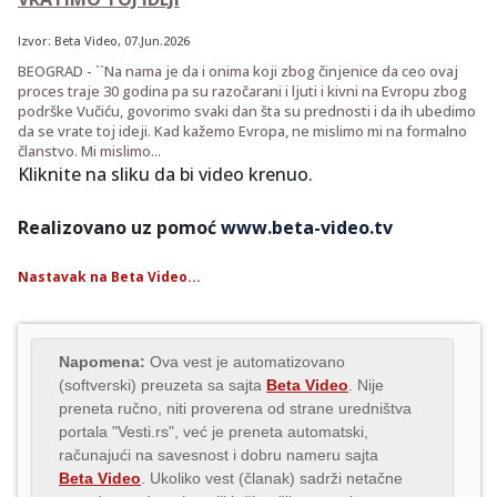
Izvor:
Beta Video
, 07.Jun.2026
BEOGRAD - ``Na nama je da i onima koji zbog činjenice da ceo ovaj
proces traje 30 godina pa su razočarani i ljuti i kivni na Evropu zbog
podrške Vučiću, govorimo svaki dan šta su prednosti i da ih ubedimo
da se vrate toj ideji. Kad kažemo Evropa, ne mislimo mi na formalno
članstvo. Mi mislimo...
Kliknite na sliku da bi video krenuo.
Realizovano uz pomoć
www.beta-video.tv
Nastavak na Beta Video...
Napomena:
Ova vest je automatizovano
(softverski) preuzeta sa sajta
Beta Video
. Nije
preneta ručno, niti proverena od strane uredništva
portala "Vesti.rs", već je preneta automatski,
računajući na savesnost i dobru nameru sajta
Beta Video
. Ukoliko vest (članak) sadrži netačne