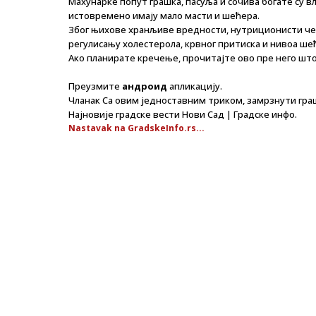
Махунарке попут грашка, пасуља и сочива богате су 
истовремено имају мало масти и шећера.
Због њихове хранљиве вредности, нутриционисти чес
регулисању холестерола, крвног притиска и нивоа шећ
Ако планирате кречење, прочитајте ово пре него што
Преузмите
андроид
апликацију.
Чланак Са овим једноставним триком, замрзнути граш
Најновије градске вести Нови Сад | Градске инфо.
Nastavak na GradskeInfo.rs...