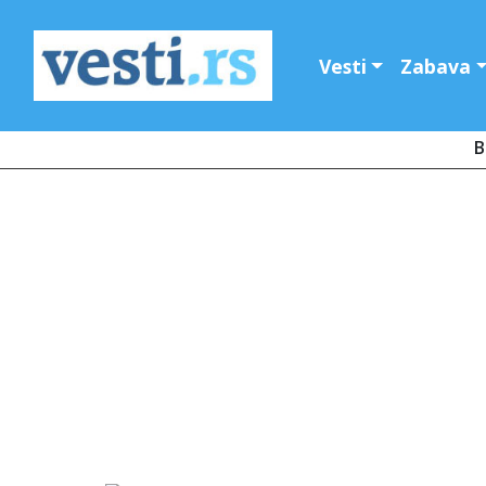
Vesti
Zabava
B