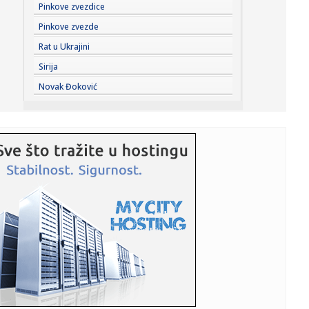
15:35:
ZONA party ove godine posvećen glumicama, majkama i
Pinkove zvezdice
svim ženama
Pinkove zvezde
15:35:
Cvijanović: Novi Zejtinlik podsjetnik na velike srpske žrtve
Rat u Ukrajini
za...
Sirija
15:35:
Srbija kandidat za domaćina Evropskog prvenstva!
Novak Đoković
15:30:
Đedović: Navodi o otvaranju 5. rudnika kod Zajčara širenje
pa...
15:29:
Vlahović na pragu Bešiktaša! Otkriveni detalji ugovora,
cifre ...
15:27:
U Nagasakiju obeležena 81. godišnjica američkog
atomskog napad...
15:20:
У Србији и сутра сунчано и топло, ...
15:20:
Nova serija Rajana Marfija stigla na Disney+; Mračni triler o
ti...
15:17:
Napokon: Aston Martin ima dobre vesti