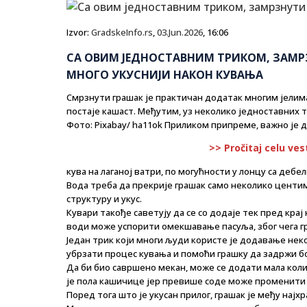
Izvor:
GradskeInfo.rs
,
03.Jun.2026
, 16:06
СА ОВИМ ЈЕДНОСТАВНИМ ТРИКОМ, ЗАМР
МНОГО УКУСНИЈИ НАКОН КУВАЊА
Смрзнути грашак је практичан додатак многим јелима
постаје кашаст. Међутим, уз неколико једноставних т
Фото: Pixabay/ ha11ok Приликом припреме, важно је д
>> Pročitaj celu ves
кува на лаганој ватри, по могућности у лонцу са дебе
Вода треба да прекрије грашак само неколико центи
структуру и укус.
Кувари такође саветују да се со додаје тек пред крај
води може успорити омекшавање пасуља, због чега гр
Један трик који многи људи користе је додавање не
убрзати процес кувања и помоћи грашку да задржи б
Да би био савршено мекан, може се додати мала кол
је пола кашичице јер превише соде може променити у
Поред тога што је укусан прилог, грашак је међу нај