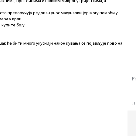
влакнима, протеинима и важним микронутријентима, а
то препоручују редован унос махунарки јер могу помоћи у
ера у крви.
 купите боју
ак ће бити много укуснији након кувања се појављује прво на
P
U