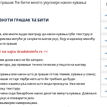
ЗНУТИ ГРАШАК ЋЕ БИТИ
, али многи људи сматрају да након кувања губи текстуру и
рикова могуће је сачувати његов укус, боју и идеалну мекоћу.
а се грашак
t na sajtu GradskeInfo.rs <<
лим дном како не би загорео.
метара, јер превише течности може утицати на његову
 кувања или након што је грашак готов. Наиме, кување у сланој
ашак остаје тврђи него што би требало да буде.
колико кашика уља након што вода прокључа. Уље може
ољу текстуру.
ичина соде бикарбоне након десетак минута кувања. Довољно
кус и покварити јело.
храњивијим намирницама.