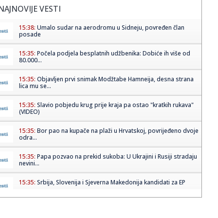
NAJNOVIJE VESTI
15:38:
Umalo sudar na aerodromu u Sidneju, povređen član
posade
15:35:
Počela podjela besplatnih udžbenika: Dobiće ih više od
80.000...
15:35:
Objavljen prvi snimak Modžtabe Hamneija, desna strana
lica mu se...
15:35:
Slavio pobjedu krug prije kraja pa ostao "kratkih rukava"
(VIDEO)
15:35:
Bor pao na kupače na plaži u Hrvatskoj, povrijeđeno dvoje
odra...
15:35:
Papa pozvao na prekid sukoba: U Ukrajini i Rusiji stradaju
nevini...
15:35:
Srbija, Slovenija i Sjeverna Makedonija kandidati za EP
15:35:
Derventski "Unis" najveći poreski dužnik