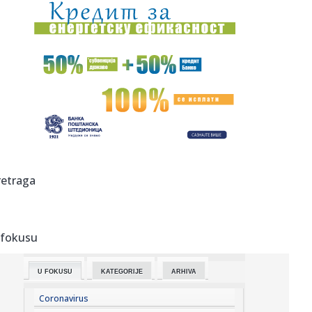
15:35:
Teško povrijeđen motociklista u Zenici
15:35:
Mediji: Dok se naši vatrogasci bore na terenu, blokaderi iz
fote...
15:35:
U jednom danu u Sjevernoj Makedoniji izbilo 25 požara,
dva još ...
15:35:
Volite WhatsApp stikere? ChatGPT bi uskoro mogao
olakšati njihov...
15:35:
Kako ukloniti smeđe mrlje od kafe i čaja sa šolja
retraga
15:35:
BiH ponovo na udaru vrućina: Do 40 stepeni i nastavak
suše
 fokusu
15:35:
Nekadašnji jugoslovenski gigant seli se iz Zagreba:
Proizvodnja ...
U FOKUSU
KATEGORIJE
ARHIVA
15:35:
Turista objavio snimak iz apartmana u Zadru i izazvao
raspravu (V...
Coronavirus