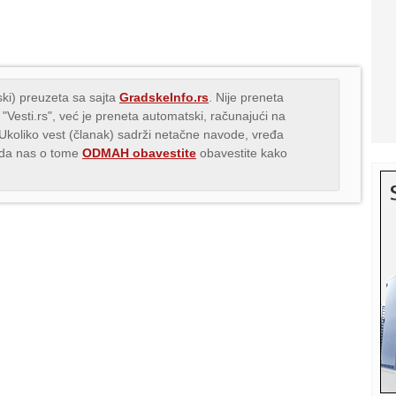
ki) preuzeta sa sajta
GradskeInfo.rs
. Nije preneta
 "Vesti.rs", već je preneta automatski, računajući na
 Ukoliko vest (članak) sadrži netačne navode, vređa
s da nas o tome
ODMAH obavestite
obavestite kako