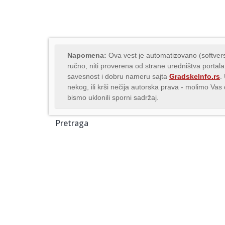
Napomena:
Ova vest je automatizovano (softvers
ručno, niti proverena od strane uredništva portala
savesnost i dobru nameru sajta
GradskeInfo.rs
.
nekog, ili krši nečija autorska prava - molimo Va
bismo uklonili sporni sadržaj.
Pretraga