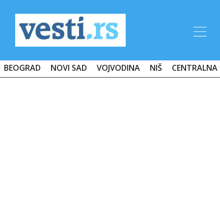
BEOGRAD
NOVI SAD
VOJVODINA
NIŠ
CENTRALNA 