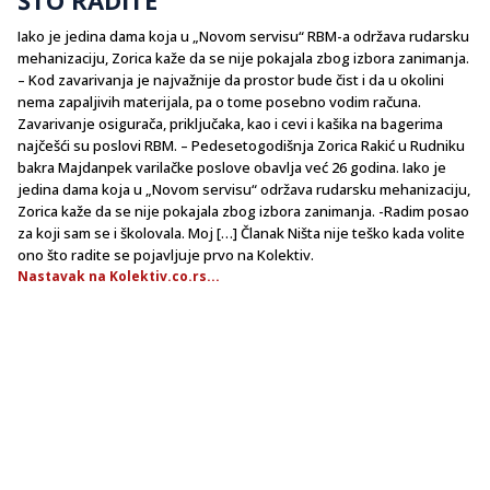
Iako je jedina dama koja u „Novom servisu“ RBM-a održava rudarsku
mehanizaciju, Zorica kaže da se nije pokajala zbog izbora zanimanja.
– Kod zavarivanja je najvažnije da prostor bude čist i da u okolini
nema zapaljivih materijala, pa o tome posebno vodim računa.
Zavarivanje osigurača, priključaka, kao i cevi i kašika na bagerima
najčešći su poslovi RBM. – Pedesetogodišnja Zorica Rakić u Rudniku
bakra Majdanpek varilačke poslove obavlja već 26 godina. Iako je
jedina dama koja u „Novom servisu“ održava rudarsku mehanizaciju,
Zorica kaže da se nije pokajala zbog izbora zanimanja. -Radim posao
za koji sam se i školovala. Moj […] Članak Ništa nije teško kada volite
ono što radite se pojavljuje prvo na Kolektiv.
Nastavak na Kolektiv.co.rs...