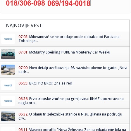
NAJNOVIJE VESTI
07:03:
Milovanović se ne predaje posle debakla od Partizana:
Tobol nije...
07:01:
McMurtry Spéirling PURE na Monterey Car Weeku
07:00:
Novi detalji uvežbavanja 98. vazduhoplovne brigade: „Novi
sadr...
06:55:
BROJ PO BROJ: Zna se red
06:36:
Prvo tropske vrućine, pa grmljavina: RHMZ upozorava na
naglu pro...
06:32:
U planu tri železničke stanice u Nišu, glavna na području
Crv...
06:11:
Vlasnici poručili: "Nova Željezara Zenica nikada nije bila na