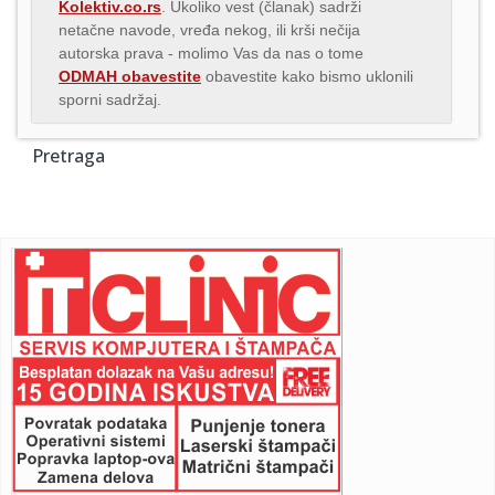
Kolektiv.co.rs
. Ukoliko vest (članak) sadrži
netačne navode, vređa nekog, ili krši nečija
autorska prava - molimo Vas da nas o tome
ODMAH obavestite
obavestite kako bismo uklonili
sporni sadržaj.
Pretraga