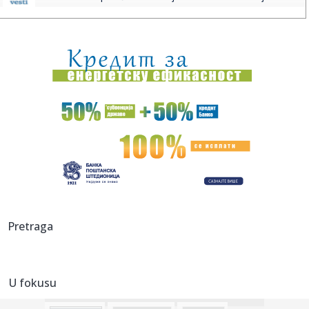
...
06:11:
"Mozaik prijateljstva" traži plac za novi dom javne kuhinje
06:11:
Alarm iz Doboja: Procjedne vode iz deponije završavaju u
rijeci ...
06:01:
Streljaštvo: Pančevac Aleksa Rakonjac osvojio zlato i
srebro na...
05:05:
Рецепт дана: Паста са фета сиром и ...
01:21:
Mercedes-AMG GT 53 4-Door Coupe
00:44:
Dogodilo se na današnji datum, 7. avgust
Pretraga
00:44:
Zvezda nastavlja tradiciju, opet časti najmlađe navijače
(FOTO...
U fokusu
00:34:
Nissan Qashqai e-Power prešao 1980 km s jednim
rezervoarom goriv...