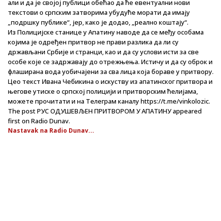
али и да је својој публици обећао да ће евентуални нови
текстови о српским затворима убудуће морати да имају
„подршку публике“, јер, како је додао, „реално коштају“.
Из Полицијске станице у Апатину наводе да се међу особама
којима је одређен притвор не прави разлика да ли су
држављани Србије и странци, као и да су услови исти за све
особе које се задржавају до отрежњења. Истичу и да су оброк и
флаширана вода уобичајени за сва лица која бораве у притвору.
Цео текст Ивана Чебикина о искуству из апатинског притвора и
његове утиске о српској полицији и притворским ћелијама,
можете прочитати и на Телеграм каналу https://t.me/vinkolozic.
The post РУС ОДУШЕВЉЕН ПРИТВОРОМ У АПАТИНУ appeared
first on Radio Dunav.
Nastavak na Radio Dunav...