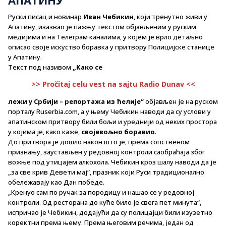
Руски писац и новинар
Иван Чебикин
, који тренутно живи у
Апатину, изазвао је пажњу текстом објављеним у руским
медијима и на Телеграм каналима, у којем је врло детаљно
описао своје искуство боравка у притвору Полицијске станице
у Апатину.
Текст под називом
„Како се
>> Pročitaj celu vest na sajtu Radio Dunav <<
лежи у Србији – репортажа из ћелије“
објављен је на руском
порталу Ruserbia.com, а у њему Чебикин наводи да су услови у
апатинском притвору били бољи и уреднији од неких простора
у којима је, како каже,
својевољно боравио
.
До притвора је дошло након што је, према сопственом
признању, заустављен у редовној контроли саобраћаја због
вожње под утицајем алкохола. Чебикин кроз шалу наводи да је
„за све крив Девети мај“, празник који Руси традиционално
обележавају као Дан победе.
„Кренуо сам по ручак за породицу и нашао се у редовној
контроли. Од ресторана до куће било је свега пет минута“,
испричао је Чебикин, додајући да су полицајци били изузетно
коректни према њему. Према његовим речима, један од