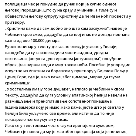
полицајаца чак је понудио да ручак који је купио однесе
његовој породици, што су на крају и учинили, а тиме су и
обавестили његову супругу Кристину да ће Иван ноћ провести у
притвору.
„Кристина каже да сам добио оно што сам заслужио“, навео је
Чебикин кроз смех, додајући да се њој ипак не допада новчана
казна од око 100.000 динара.
Руски новинар у тексту детаљно описује услове у ћелији,
наводећи да су га изненадили чисти зидови, уредна
постељина, јастук са „уштирканом јастучницом“, понуђени
оброк, флаширана вода и мир током ноћи. Посебно је упоредио
искуство из Апатина са боравком у притвору у Бијелом Пољу у
Црној Гори, где је, како каже, због цимера „морао да глуми
криминалца“.
„У хостелима имају горе душеке“, написао је Чебикин у свом
тексту, додајући да су га услови у апатинској ћелији навели на
размишљање и преиспитивање сопственог понашања.
Једина замерка коју је имао, како каже, јесте што је светло у
ћелији било укључено све време, али истиче да то није
покварило његов укупан утисак.
Иако се у текстoвима често служи иронијом и хумором,
Чебикин је навео да му је жао због прекршаја који је починио,