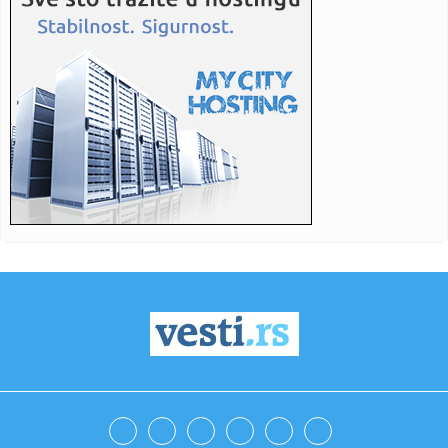
23:21:
Krvoproliće u Gracu: Turčin izbo muškarca iz BiH i još
dvojic...
23:21:
Španija od subote uvodi kontrole za putnike iz Italije: Evo
šta...
23:21:
Pucano na vilu bogatog srpskog trgovca nekretninama u
Minhenu
23:21:
Ako vam nije do vježbanja, ova dvominutna aktivnost može
biti o...
23:21:
Teška saobraćajka u Prijedoru: Povrijeđen vozač motora
23:21:
U Zvorniku nastupali guslari iz Srbije, Crne Gore i Republike
Srp...
23:21:
Burna noć u Vitezu i Novom Travniku: Eksplozivna naprava
bačena...
23:21:
Godišnja inflacija u Grčkoj usporila na 3,4 odsto u julu,
najni...
23:21:
Dunav sve niži, problemi sve veći: Elektrane smanjuju
proizvodn...