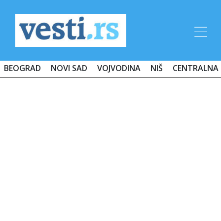
BEOGRAD
NOVI SAD
VOJVODINA
NIŠ
CENTRALNA 