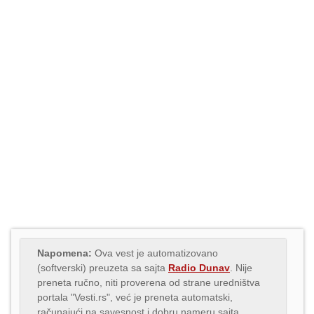
Napomena:
Ova vest je automatizovano
(softverski) preuzeta sa sajta
Radio Dunav
. Nije
preneta ručno, niti proverena od strane uredništva
portala "Vesti.rs", već je preneta automatski,
računajući na savesnost i dobru nameru sajta