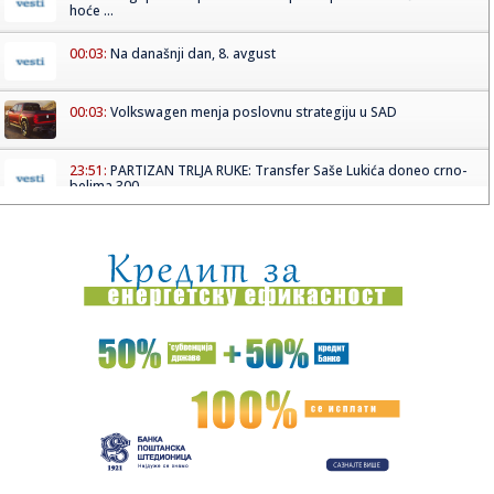
hoće ...
00:03:
Na današnji dan, 8. avgust
00:03:
Volkswagen menja poslovnu strategiju u SAD
23:51:
PARTIZAN TRLJA RUKE: Transfer Saše Lukića doneo crno-
belima 300...
23:48:
Otišao iz Arsenala pre nego što su podigli trofej – vratio
se...
23:47:
Srpkinje pronašle novčanik u Čanju, pa uradile nešto što je
...
23:46:
Detalji drame na nemačkom aerodromu: Vozač nogom
izbacio dron s...
23:42:
Kraj za Aleksandru i Anu: Eliminisane već na startu
23:35:
"Nema lakih utakmica, ali mi smo Vojvodina"