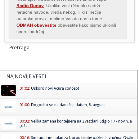
Radio Dunav
. Ukoliko vest (članak) sadrži
netačne navode, vređa nekog, ili krši nečija
autorska prava - molimo Vas da nas o tome
ODMAH obavestite
obavestite kako bismo uklonili
sporni sadržaj.
Pretraga
NAJNOVIJE VESTI
01:02:
Uskoro novi Acura concept
01:00:
Dogodilo se na današnji datum, 8. avgust
00:32:
Velika zamena kontejnera na Zvezdari: Stiglo 177 novih, a
„dža...
00:16:
Singapur ima plan za borbu protiv paklenih vrućina: Ovako