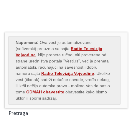
Napomena:
Ova vest je automatizovano
(softverski) preuzeta sa sajta
Radio Televizija
Vojvodine
. Nije preneta ručno, niti proverena od
strane uredništva portala "Vesti.rs", već je preneta
automatski, računajući na savesnost i dobru
nameru sajta
Radio Televizija Vojvodine
. Ukoliko
vest (članak) sadrži netačne navode, vređa nekog,
ili krši nečija autorska prava - molimo Vas da nas o
tome
ODMAH obavestite
obavestite kako bismo
uklonili sporni sadržaj.
Pretraga