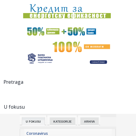
17:26:
Veliki preokret Monaka protiv Liverpula
17:26:
Partizanov protivnik odložio utakmicu
17:25:
Ruski mediji o poseti Zelenskog: Nije bilo reči o vojnoj
saradnj...
17:25:
Uspelo potapanje barži: Blok 2 nuklearke Černavoda radi
normaln...
17:23:
NOVI MILIONSKI TRANSFER OFK BEOGRADA: Aleksa
Pretraga
Cvetković odlazi u ...
17:23:
Murinja brine Bernardo Silva: Jadnik je u prilično lošem fizi...
U fokusu
17:17:
Samardžić postigao golčinu, pa opisao majstoriju
U FOKUSU
KATEGORIJE
ARHIVA
17:17:
Vladimir Galić: Svi kapaciteti su na terenu, prioritet su
ljudsk...
Coronavirus