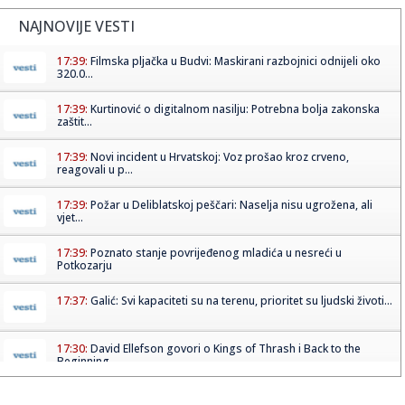
NAJNOVIJE VESTI
17:39:
Filmska pljačka u Budvi: Maskirani razbojnici odnijeli oko
320.0...
17:39:
Kurtinović o digitalnom nasilju: Potrebna bolja zakonska
zaštit...
17:39:
Novi incident u Hrvatskoj: Voz prošao kroz crveno,
reagovali u p...
17:39:
Požar u Deliblatskoj peščari: Naselja nisu ugrožena, ali
vjet...
17:39:
Poznato stanje povrijeđenog mladića u nesreći u
Potkozarju
17:37:
Galić: Svi kapaciteti su na terenu, prioritet su ljudski životi...
17:30:
David Ellefson govori o Kings of Thrash i Back to the
Beginning
17:29:
Hamas "za"; Bibi "protiv" – udario na Trampa