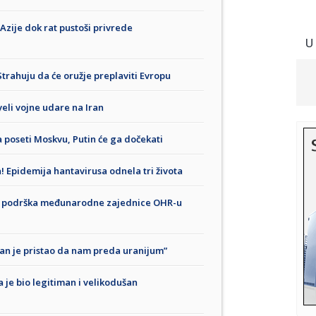
 Azije dok rat pustoši privrede
U
trahuju da će oružje preplaviti Evropu
veli vojne udare na Iran
 poseti Moskvu, Putin će ga dočekati
! Epidemija hantavirusa odnela tri života
ak podrška međunarodne zajednice OHR-u
ran je pristao da nam preda uranijum”
 je bio legitiman i velikodušan