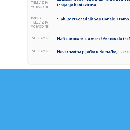
TELEVIZIJA
izbijanja hantavirusa
VOJVODINE
RADIO
Sinhua: Predsednik SAD Donald Tramp u 
TELEVIZIJA
VOJVODINE
24SEDAM.RS
Nafta procurela u more! Venecuela tra
24SEDAM.RS
Neverovatna pljačka u Nemačkoj! Ukrali