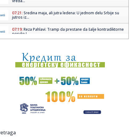
vreda...
07:21:
Sredina maja, ali jutra ledena: U jednom delu Srbije su
jutros iz...
07:19:
Reza Pahlavi: Tramp da prestane da šalje kontradiktorne
poruke I...
07:17:
Zvezda i Vojvodina peti put u borbi za Kup Srbije
07:16:
Susret Trampa i Sija mogao bi da definiše odnose
supersila na du...
07:16:
Kina daje prioritet opstanku režima u Iranu, kaže analitičar
M...
07:11:
Poznato je ko će glumiti Jelenu Trojansku u "Odiseji"
Kristofera...
07:09:
Evroposlanik Prebilič: Situacija nije povoljna za Srbiju
07:07:
Danas počinje redovno zasedanje Sabora SPC u Hramu
retraga
Svetog Save