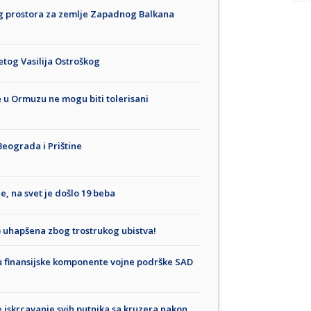
og prostora za zemlje Zapadnog Balkana
etog Vasilija Ostroškog
e u Ormuzu ne mogu biti tolerisani
Beograda i Prištine
je, na svet je došlo 19 beba
) uhapšena zbog trostrukog ubistva!
lu finansijske komponente vojne podrške SAD
 iskrcavanje svih putnika sa kruzera nakon