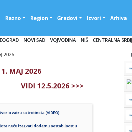
Razno
Region
Gradovi
Izvori
Arhiva
EOGRAD
NOVI SAD
VOJVODINA
NIŠ
CENTRALNA SRBI
AJ 2026
1. MAJ 2026
VIDI 12.5.2026 >>>
tvorio vatru sa trotineta (VIDEO)
idta neće izazvati dodatnu nestabilnost u