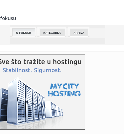
07:06:
EU kao politički program: Da li biste glasali za stranku koja
je...
 fokusu
07:06:
Stanković: Finala se ne igraju, finala se pobeđuju
U FOKUSU
KATEGORIJE
ARHIVA
07:06:
Ima li dogovora opozicije o zajedničkim kandidatima: SDS
danas d...
07:06:
Mljekari iz RS upozoravaju: Viškovi i uvoz prijete
obustavom otk...
07:02:
Električna Škoda Peaq u novom najavnom videu
07:01:
Srpsko RV i PVO izvelo interesantnu vazduhoplovnu
aktivnost: Preb...
07:01:
Automobil oborio majku i ćerku na pešačkom u Beogradu
07:01:
Radnik Luvra uhapšen zbog opsežne prevare sa
ulaznicama
07:01:
Crnogorska opština Zeta "otpriznala" Kosovo