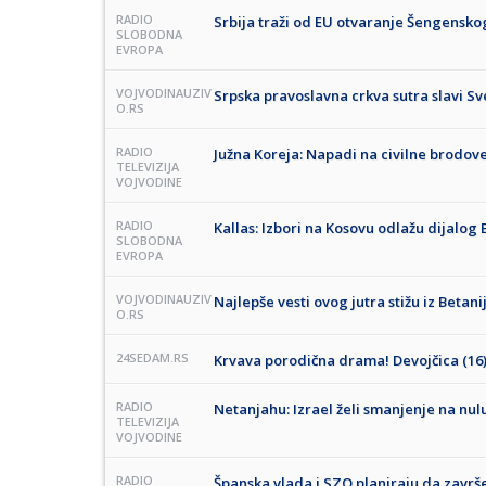
RADIO
Srbija traži od EU otvaranje Šengensk
SLOBODNA
EVROPA
VOJVODINAUZIV
Srpska pravoslavna crkva sutra slavi Sv
O.RS
RADIO
Južna Koreja: Napadi na civilne brodov
TELEVIZIJA
VOJVODINE
RADIO
Kallas: Izbori na Kosovu odlažu dijalog 
SLOBODNA
EVROPA
VOJVODINAUZIV
Najlepše vesti ovog jutra stižu iz Betani
O.RS
24SEDAM.RS
Krvava porodična drama! Devojčica (16
RADIO
Netanjahu: Izrael želi smanjenje na nu
TELEVIZIJA
VOJVODINE
RADIO
Španska vlada i SZO planiraju da završe