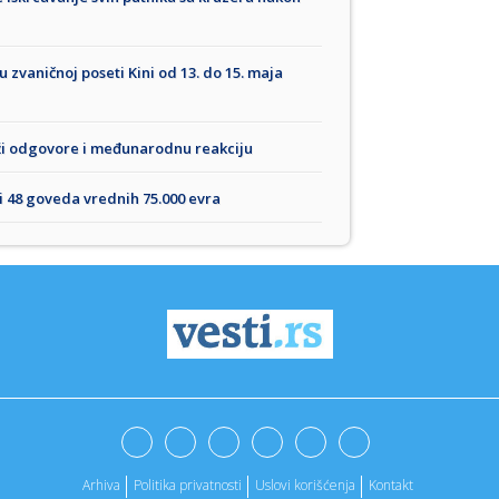
zvaničnoj poseti Kini od 13. do 15. maja
ži odgovore i međunarodnu reakciju
 48 goveda vrednih 75.000 evra
Arhiva
Politika privatnosti
Uslovi korišćenja
Kontakt