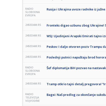
RADIO
Rusija i Ukrajina uvoze radnike iz južne
SLOBODNA
EVROPA
24SEDAM.RS
Fronteks digao uzbunu zbog Ukrajine! S
24SEDAM.RS
WSJ: Ujedinjeni Arapski Emirati tajno iz
24SEDAM.RS
Peskov: I dalje otvoren poziv Trampu da
24SEDAM.RS
Poslednji putnici napuštaju brod horora
RADIO
Šef diplomatije BiH pozvao na nastav
SLOBODNA
EVROPA
24SEDAM.RS
Tramp otkrio tajni detalj pregovora! “I
RADIO
Bagei: Naš predlog za okončanje sukoba
TELEVIZIJA
VOJVODINE