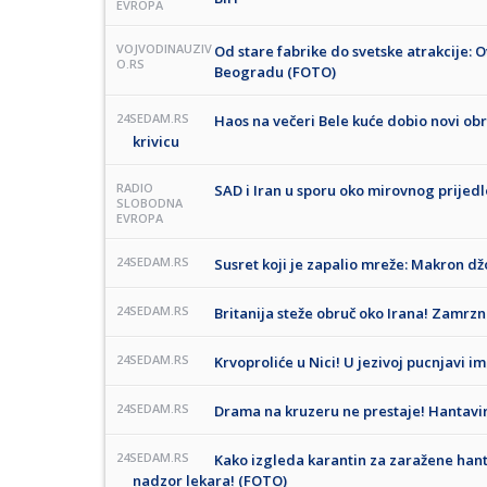
EVROPA
VOJVODINAUZIV
Od stare fabrike do svetske atrakcije: 
O.RS
Beogradu (FOTO)
24SEDAM.RS
Haos na večeri Bele kuće dobio novi ob
krivicu
RADIO
SAD i Iran u sporu oko mirovnog prijedl
SLOBODNA
EVROPA
24SEDAM.RS
Susret koji je zapalio mreže: Makron 
24SEDAM.RS
Britanija steže obruč oko Irana! Zamrz
24SEDAM.RS
Krvoproliće u Nici! U jezivoj pucnjavi im
24SEDAM.RS
Drama na kruzeru ne prestaje! Hantaviru
24SEDAM.RS
Kako izgleda karantin za zaražene hanta
nadzor lekara! (FOTO)