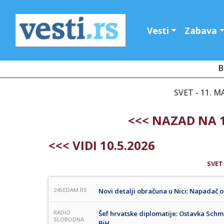
Vesti
Zabava
B
SVET - 11. M
<<< NAZAD NA 1
<<< VIDI 10.5.2026
SVET
24SEDAM.RS
Novi detalji obračuna u Nici: Napadač o
RADIO
Šef hrvatske diplomatije: Ostavka Schm
SLOBODNA
BiH