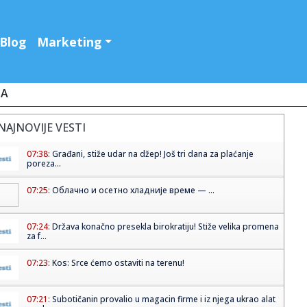
Blog
Marketing
JA
NAJNOVIJE VESTI
07:38:
Građani, stiže udar na džep! Još tri dana za plaćanje
poreza...
07:25:
Облачно и осетно хладније време — ...
07:24:
Država konačno presekla birokratiju! Stiže velika promena
za f...
07:23:
Kos: Srce ćemo ostaviti na terenu!
07:21:
Subotičanin provalio u magacin firme i iz njega ukrao alat