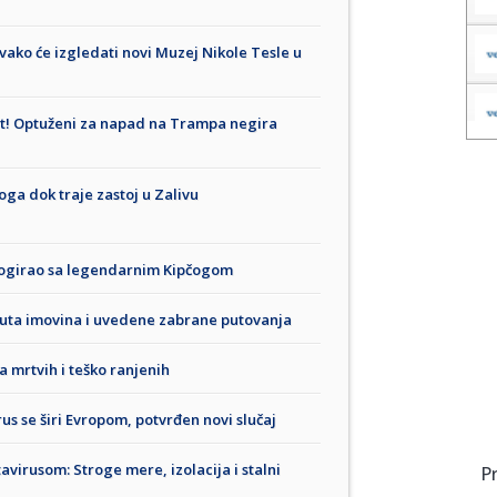
Ovako će izgledati novi Muzej Nikole Tesle u
rt! Optuženi za napad na Trampa negira
oga dok traje zastoj u Zalivu
džogirao sa legendarnim Kipčogom
nuta imovina i uvedene zabrane putovanja
a mrtvih i teško ranjenih
s se širi Evropom, potvrđen novi slučaj
virusom: Stroge mere, izolacija i stalni
P