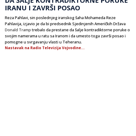
IRANU I ZAVRŠI POSAO
Reza Pahlavi, sin poslednjeg iranskog šaha Mohameda Reze
Pahlavija, izjavio je da bi predsednik Sjedinjenih Američkih Država
Donald Tramp
trebalo da prestane da šalje kontradiktorne poruke o
svojim namerama u ratu sa Iranom i da umesto toga završi posao i
pomogne u svrgavanju vlasti u Teheranu.
Nastavak na Radio Televizija Vojvodine...