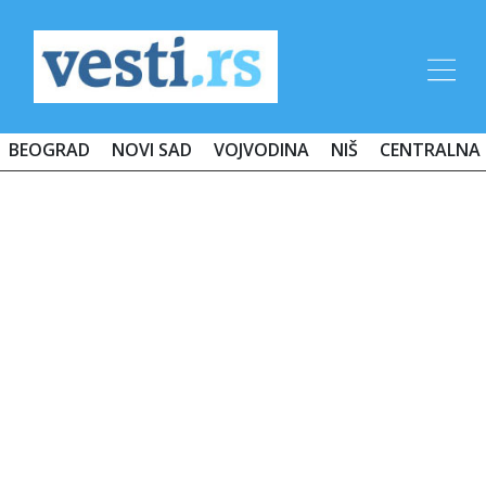
BEOGRAD
NOVI SAD
VOJVODINA
NIŠ
CENTRALNA 