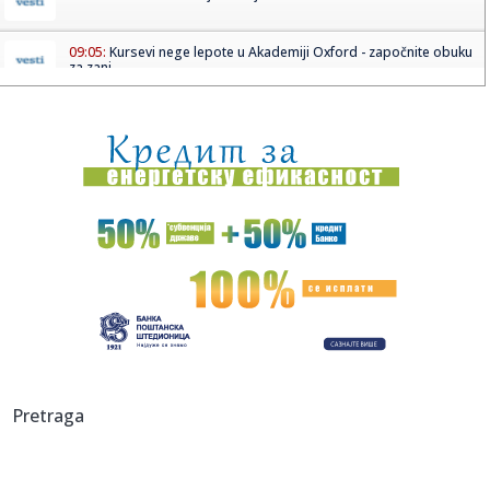
09:05:
Kursevi nege lepote u Akademiji Oxford - započnite obuku
za zani...
09:04:
Dežurne apoteke do 10. avgusta
09:03:
Vulin: Zašto se pravdamo zbog Srpskog sveta?
09:03:
Filip Kostić – genijalan potez ili veliki eksperiment?
09:02:
Zhivotni – Ljubljana – Gala Hala, Metelkova (Ljubljana) – 0...
09:01:
KOLIKO KVADRATA SMETE DA DOZIDATE BEZ IKAKVIH
PAPIRA?: Pročitajt...
09:00:
Kina zabranjuje jedan od najnovijih trendova u
Pretraga
autoindustriji
09:00:
Vučić o „najboljim helikopterima na svetu“: „Helikoptersk...