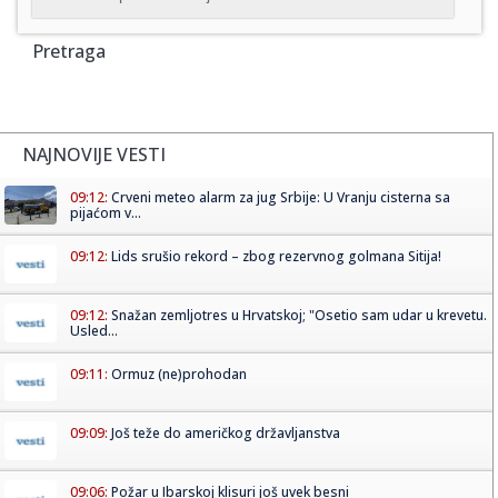
Pretraga
NAJNOVIJE VESTI
09:12:
Crveni meteo alarm za jug Srbije: U Vranju cisterna sa
pijaćom v...
09:12:
Lids srušio rekord – zbog rezervnog golmana Sitija!
09:12:
Snažan zemljotres u Hrvatskoj; "Osetio sam udar u krevetu.
Usled...
09:11:
Ormuz (ne)prohodan
09:09:
Još teže do američkog državljanstva
09:06:
Požar u Ibarskoj klisuri još uvek besni