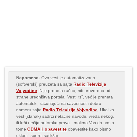
Napomena:
Ova vest je automatizovano
(softverski) preuzeta sa sajta
Radio Televizija
Vojvodine
. Nije preneta ručno, niti proverena od
strane uredništva portala "Vesti.rs", već je preneta
automatski, računajući na savesnost i dobru
nameru sajta
Radio Televizija Vojvodine
. Ukoliko
vest (članak) sadrži netačne navode, vređa nekog,
ili krši nečija autorska prava - molimo Vas da nas o
tome
ODMAH obavestite
obavestite kako bismo
uklonili sporni sadržaj.